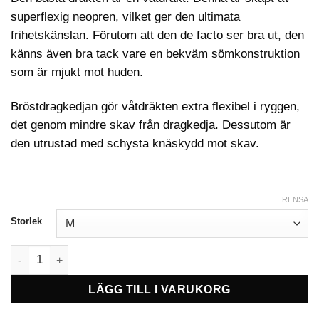
superflexig neopren, vilket ger den ultimata
frihetskänslan. Förutom att den de facto ser bra ut, den
känns även bra tack vare en bekväm sömkonstruktion
som är mjukt mot huden.
Bröstdragkedjan gör våtdräkten extra flexibel i ryggen,
det genom mindre skav från dragkedja. Dessutom är
den utrustad med schysta knäskydd mot skav.
RENSA
Storlek
JOBE Perth Fullsuit 3/2mm Våtdräkt Herr - Grå mängd
LÄGG TILL I VARUKORG