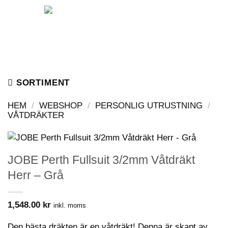
Skip
to
content
SORTIMENT
HEM
/
WEBSHOP
/
PERSONLIG UTRUSTNING
/
VÅTDRÄKTER
JOBE Perth Fullsuit 3/2mm Våtdräkt
Herr – Grå
1,548.00
kr
inkl. moms
Den bästa dräkten är en våtdräkt! Denna är skapt av