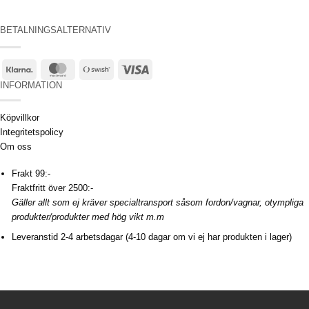
BETALNINGSALTERNATIV
Klarna
MasterCard
Swish
Visa
(SE)
INFORMATION
Köpvillkor
Integritetspolicy
Om oss
Frakt 99:-
Fraktfritt över 2500:-
Gäller allt som ej kräver specialtransport såsom fordon/vagnar, otympliga
produkter/produkter med hög vikt m.m
Leveranstid 2-4 arbetsdagar (4-10 dagar om vi ej har produkten i lager)