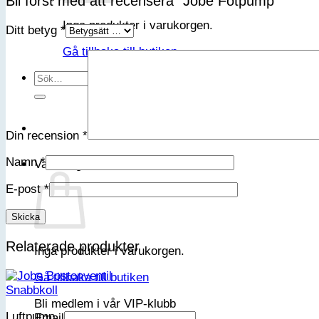
Bli först med att recensera ”Jobe Fotpump”
Inga produkter i varukorgen.
Ditt betyg
*
Gå tillbaka till butiken
Sök
efter:
Din recension
*
Namn
*
Varukorg
E-post
*
Relaterade produkter
Inga produkter i varukorgen.
Gå tillbaka till butiken
Snabbkoll
Bli medlem i vår VIP-klubb
Luftpump
Email