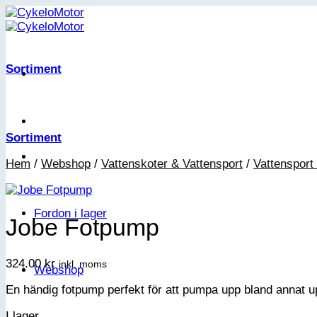
Skip
to
content
Sortiment
Sortiment
Hem
/
Webshop
/
Vattenskoter & Vattensport
/
Vattensport 
Fordon i lager
Jobe Fotpump
324.00
kr
inkl. moms
Webshop
En händig fotpump perfekt för att pumpa upp bland annat u
I lager