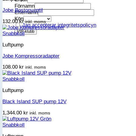
Förnamn
Jobe Bostonventil
Efternamn
Kön
132.00
kr
inkl. moms
Jag accepterar integritetspolicyn
Snabbkoll
Luftpump
Jobe Kompressoradapter
108.00
kr
inkl. moms
Snabbkoll
Luftpump
Black Island SUP pump 12V
1,344.00
kr
inkl. moms
Snabbkoll