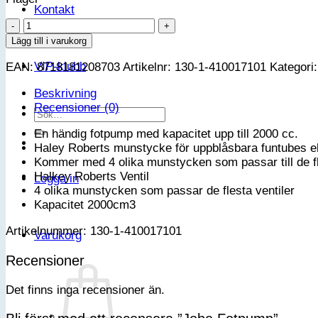
Kontakt
Jobe
Fotpump
Lägg till i varukorg
mängd
VIP-klubb
EAN:
8718181208703
Artikelnr:
130-1-410017101
Kategori
Beskrivning
Recensioner (0)
Sök
efter:
En händig fotpump med kapacitet upp till 2000 cc.
Haley Roberts munstycke för uppblåsbara funtubes e
Kommer med 4 olika munstycken som passar till de fle
Halkey Roberts Ventil
Logga in
4 olika munstycken som passar de flesta ventiler
Kapacitet 2000cm3
Artikelnummer: 130-1-410017101
Varukorg
Recensioner
Det finns inga recensioner än.