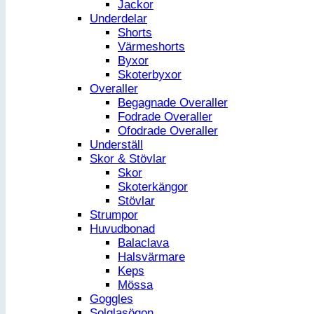
Jackor
Underdelar
Shorts
Värmeshorts
Byxor
Skoterbyxor
Overaller
Begagnade Overaller
Fodrade Overaller
Ofodrade Overaller
Underställ
Skor & Stövlar
Skor
Skoterkängor
Stövlar
Strumpor
Huvudbonad
Balaclava
Halsvärmare
Keps
Mössa
Goggles
Solglasögon