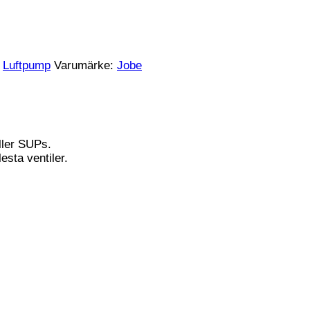
:
Luftpump
Varumärke:
Jobe
ller SUPs.
sta ventiler.