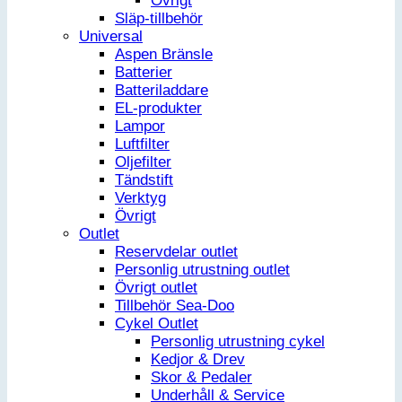
Övrigt
Släp-tillbehör
Universal
Aspen Bränsle
Batterier
Batteriladdare
EL-produkter
Lampor
Luftfilter
Oljefilter
Tändstift
Verktyg
Övrigt
Outlet
Reservdelar outlet
Personlig utrustning outlet
Övrigt outlet
Tillbehör Sea-Doo
Cykel Outlet
Personlig utrustning cykel
Kedjor & Drev
Skor & Pedaler
Underhåll & Service