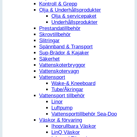
Kontroll & Grepp
Olja & Underhållsprodukter
Olja & servicepaket
Underhållsprodukter
Prestandatillbehör
Skrovtillbehör
Slitringar
Spännband & Transport
Sup-Brädor & Kajaker
Säkerhet
Vattenskoterbryggor
Vattenskotervagn
Vattensport
Wake-& Kneeboard
Tube/Åkringar
Vattensport tillbehör
Linor
Luftpump
Vattensporttillbehör Sea-Doo
Väskor & förvaring
Ihoprullbara Väskor
LinQ Väskor