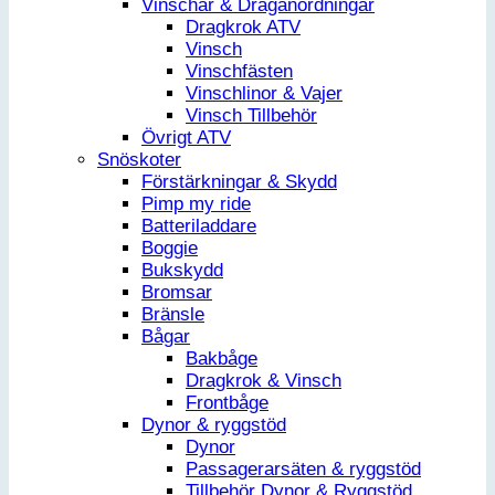
Vinschar & Draganordningar
Dragkrok ATV
Vinsch
Vinschfästen
Vinschlinor & Vajer
Vinsch Tillbehör
Övrigt ATV
Snöskoter
Förstärkningar & Skydd
Pimp my ride
Batteriladdare
Boggie
Bukskydd
Bromsar
Bränsle
Bågar
Bakbåge
Dragkrok & Vinsch
Frontbåge
Dynor & ryggstöd
Dynor
Passagerarsäten & ryggstöd
Tillbehör Dynor & Ryggstöd