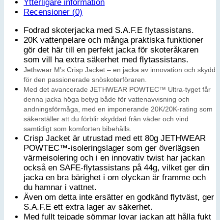
Ytterligare information
mängd
Recensioner (0)
Fodrad skoterjacka med S.A.F.E flytassistans.
20K vattenpelare och många praktiska funktioner
gör det här till en perfekt jacka för skoteråkaren
som vill ha extra säkerhet med flytassistans.
Jethwear M’s Crisp Jacket – en jacka av innovation och skydd
för den passionerade snöskoterföraren.
Med det avancerade JETHWEAR POWTEC™ Ultra-tyget får
denna jacka höga betyg både för vattenavvisning och
andningsförmåga, med en imponerande 20K/20K-rating som
säkerställer att du förblir skyddad från väder och vind
samtidigt som komforten bibehålls.
Crisp Jacket är utrustad med ett 80g JETHWEAR
POWTEC™-isoleringslager som ger överlägsen
värmeisolering och i en innovativ twist har jackan
också en SAFE-flytassistans på 44g, vilket ger din
jacka en bra bärighet i om olyckan är framme och
du hamnar i vattnet.
Även om detta inte ersätter en godkänd flytväst, ger
S.A.F.E ett extra lager av säkerhet.
Med fullt tejpade sömmar lovar jackan att hålla fukt