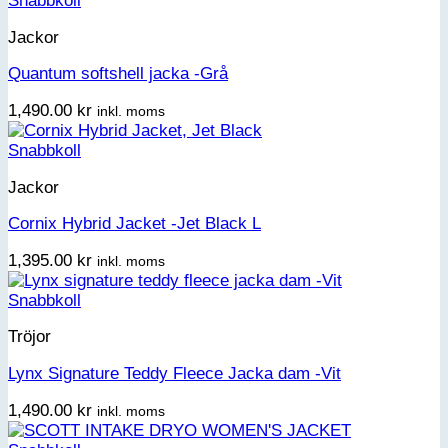
Snabbkoll
var:
är:
Jackor
1,590.00 kr.
899.00 kr.
Quantum softshell jacka -Grå
1,490.00
kr
inkl. moms
Snabbkoll
Jackor
Cornix Hybrid Jacket -Jet Black L
1,395.00
kr
inkl. moms
Snabbkoll
Tröjor
Lynx Signature Teddy Fleece Jacka dam -Vit
1,490.00
kr
inkl. moms