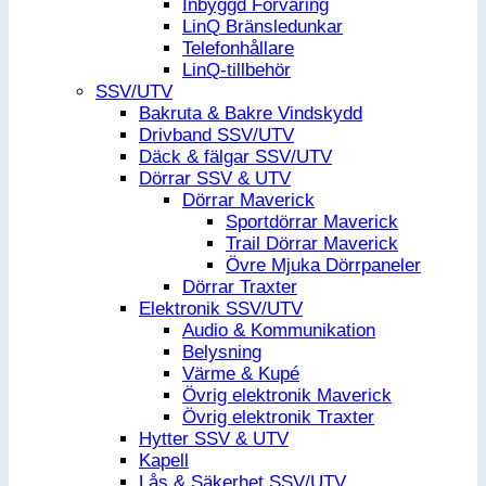
Inbyggd Förvaring
LinQ Bränsledunkar
Telefonhållare
LinQ-tillbehör
SSV/UTV
Bakruta & Bakre Vindskydd
Drivband SSV/UTV
Däck & fälgar SSV/UTV
Dörrar SSV & UTV
Dörrar Maverick
Sportdörrar Maverick
Trail Dörrar Maverick
Övre Mjuka Dörrpaneler
Dörrar Traxter
Elektronik SSV/UTV
Audio & Kommunikation
Belysning
Värme & Kupé
Övrig elektronik Maverick
Övrig elektronik Traxter
Hytter SSV & UTV
Kapell
Lås & Säkerhet SSV/UTV