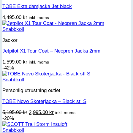
TOBE Ekta damjacka Jet black
4,495.00
kr
inkl. moms
Snabbkoll
Jackor
Jetpilot X1 Tour Coat – Neopren Jacka 2mm
1,599.00
kr
inkl. moms
-42%
Snabbkoll
Personlig utrustning outlet
TOBE Novo Skoterjacka – Black stl S
Det
Det
5,195.00
kr
2,995.00
kr
inkl. moms
ursprungliga
nuvarande
-20%
priset
priset
var:
är:
Snabbkoll