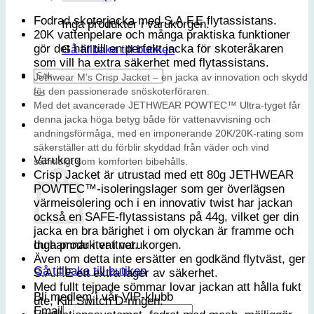
Fodrad skoterjacka med S.A.F.E flytassistans.
Inga produkter i varukorgen.
20K vattenpelare och många praktiska funktioner
gör det här till en perfekt jacka för skoteråkaren
Gå tillbaka till butiken
som vill ha extra säkerhet med flytassistans.
Sök
Jethwear M’s Crisp Jacket – en jacka av innovation och skydd
efter:
för den passionerade snöskoterföraren.
Med det avancerade JETHWEAR POWTEC™ Ultra-tyget får
denna jacka höga betyg både för vattenavvisning och
andningsförmåga, med en imponerande 20K/20K-rating som
säkerställer att du förblir skyddad från väder och vind
Varukorg
samtidigt som komforten bibehålls.
Crisp Jacket är utrustad med ett 80g JETHWEAR
POWTEC™-isoleringslager som ger överlägsen
värmeisolering och i en innovativ twist har jackan
också en SAFE-flytassistans på 44g, vilket ger din
jacka en bra bärighet i om olyckan är framme och
du hamnar i vattnet.
Inga produkter i varukorgen.
Även om detta inte ersätter en godkänd flytväst, ger
Gå tillbaka till butiken
S.A.F.E ett extra lager av säkerhet.
Med fullt tejpade sömmar lovar jackan att hålla fukt
Bli medlem i vår VIP-klubb
ute, Kill Switch D-ringen.
Email