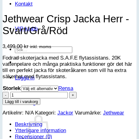
Kontakt
Jethwear Crisp Jacka Herr -
Svart/Grå/Röd
VIP-klubb
3,499.00
kr
inkl. moms
Sök
efter:
Fodrad skoterjacka med S.A.F.E flytassistans. 20K
vattenpelare och många praktiska funktioner gör det här
till en perfekt jacka för skoteråkaren som vill ha extra
säkerhet med flytassistans.
Logga in
Storlek
Rensa
Jethwear
Crisp
Lägg till i varukorg
Varukorg
Jacka
Artikelnr:
N/A
Kategori:
Jackor
Varumärke:
Jethwear
Herr
-
Beskrivning
Svart/Grå/Röd
Ytterligare information
mängd
Recensioner (0)