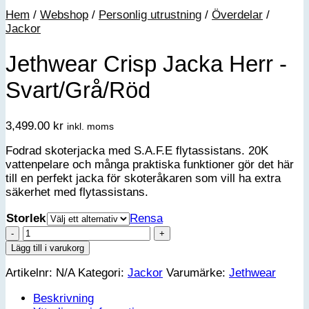
Hem
/
Webshop
/
Personlig utrustning
/
Överdelar
/
Jackor
Jethwear Crisp Jacka Herr -
Svart/Grå/Röd
3,499.00
kr
inkl. moms
Fodrad skoterjacka med S.A.F.E flytassistans. 20K
vattenpelare och många praktiska funktioner gör det här
till en perfekt jacka för skoteråkaren som vill ha extra
säkerhet med flytassistans.
Storlek
Rensa
Jethwear
Crisp
Lägg till i varukorg
Jacka
Artikelnr:
N/A
Kategori:
Jackor
Varumärke:
Jethwear
Herr
-
Beskrivning
Svart/Grå/Röd