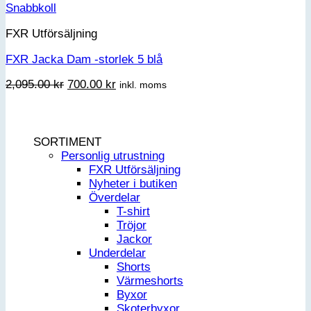
Snabbkoll
FXR Utförsäljning
FXR Jacka Dam -storlek 5 blå
Det
Det
2,095.00
kr
700.00
kr
inkl. moms
ursprungliga
nuvarande
priset
priset
var:
är:
2,095.00 kr.
700.00 kr.
SORTIMENT
Personlig utrustning
FXR Utförsäljning
Nyheter i butiken
Överdelar
T-shirt
Tröjor
Jackor
Underdelar
Shorts
Värmeshorts
Byxor
Skoterbyxor