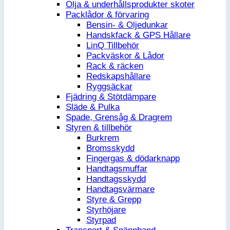
Olja & underhållsprodukter skoter
Packlådor & förvaring
Bensin- & Oljedunkar
Handskfack & GPS Hållare
LinQ Tillbehör
Packväskor & Lådor
Rack & räcken
Redskapshållare
Ryggsäckar
Fjädring & Stötdämpare
Släde & Pulka
Spade, Grensåg & Dragrem
Styren & tillbehör
Burkrem
Bromsskydd
Fingergas & dödarknapp
Handtagsmuffar
Handtagsskydd
Handtagsvärmare
Styre & Grepp
Styrhöjare
Styrpad