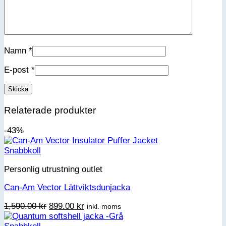
Namn
*
E-post
*
Relaterade produkter
-43%
Snabbkoll
Personlig utrustning outlet
Can-Am Vector Lättviktsdunjacka
Det
Det
1,590.00
kr
899.00
kr
inkl. moms
ursprungliga
nuvarande
priset
priset