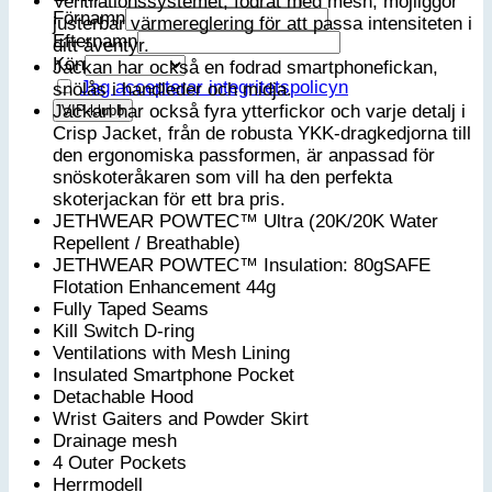
Ventilationssystemet, fodrat med mesh, möjliggör
Förnamn
justerbar värmereglering för att passa intensiteten i
Efternamn
ditt äventyr.
Kön
Jackan har också en fodrad smartphonefickan,
Jag accepterar integritetspolicyn
snölås i handleder och midja.
Jackan har också fyra ytterfickor och varje detalj i
Crisp Jacket, från de robusta YKK-dragkedjorna till
den ergonomiska passformen, är anpassad för
snöskoteråkaren som vill ha den perfekta
skoterjackan för ett bra pris.
JETHWEAR POWTEC™ Ultra (20K/20K Water
Repellent / Breathable)
JETHWEAR POWTEC™ Insulation: 80gSAFE
Flotation Enhancement 44g
Fully Taped Seams
Kill Switch D-ring
Ventilations with Mesh Lining
Insulated Smartphone Pocket
Detachable Hood
Wrist Gaiters and Powder Skirt
Drainage mesh
4 Outer Pockets
Herrmodell