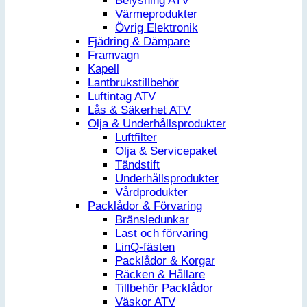
Belysning ATV
Värmeprodukter
Övrig Elektronik
Fjädring & Dämpare
Framvagn
Kapell
Lantbrukstillbehör
Luftintag ATV
Lås & Säkerhet ATV
Olja & Underhållsprodukter
Luftfilter
Olja & Servicepaket
Tändstift
Underhållsprodukter
Vårdprodukter
Packlådor & Förvaring
Bränsledunkar
Last och förvaring
LinQ-fästen
Packlådor & Korgar
Räcken & Hållare
Tillbehör Packlådor
Väskor ATV