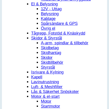
El & Belysning
12V - Uttag
Belysning
Kablage
Spårsändare & GPS
Övrig el
Tågrepp, Fotstöd & Knäskydd
Skidor & Styrstål
A-arm, spindlar & tillbehör
Skidbelag
Skidhantag
Skidor
Skidtillbehör
Styrstål
Isrivare & Kylning
Kapell
Lavinutrustning
Luft- & Meshfilter
Lås & Säkerhet Snöskoter
Motor & el-start
Motor
Startmotor