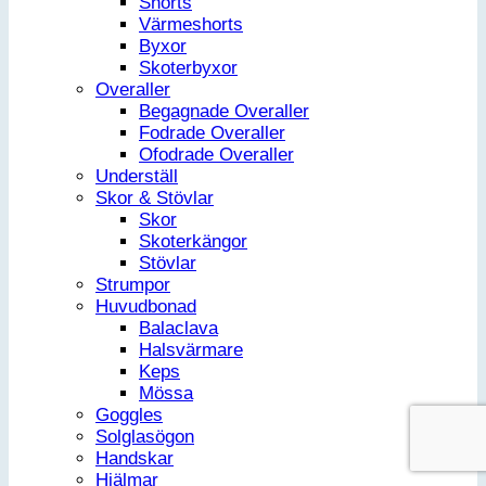
Shorts
Värmeshorts
Byxor
Skoterbyxor
Overaller
Begagnade Overaller
Fodrade Overaller
Ofodrade Overaller
Underställ
Skor & Stövlar
Skor
Skoterkängor
Stövlar
Strumpor
Huvudbonad
Balaclava
Halsvärmare
Keps
Mössa
Goggles
Solglasögon
Handskar
Hjälmar