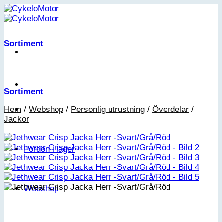
Skip
to
content
Sortiment
Sortiment
Hem
/
Webshop
/
Personlig utrustning
/
Överdelar
/
Jackor
Fordon i lager
Webshop