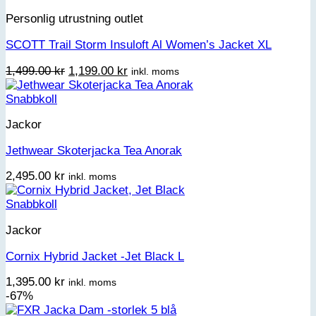
5,195.00 kr.
2,995.00 kr.
Personlig utrustning outlet
SCOTT Trail Storm Insuloft Al Women’s Jacket XL
Det
Det
1,499.00
kr
1,199.00
kr
inkl. moms
ursprungliga
nuvarande
priset
priset
Snabbkoll
var:
är:
Jackor
1,499.00 kr.
1,199.00 kr.
Jethwear Skoterjacka Tea Anorak
2,495.00
kr
inkl. moms
Snabbkoll
Jackor
Cornix Hybrid Jacket -Jet Black L
1,395.00
kr
inkl. moms
-67%