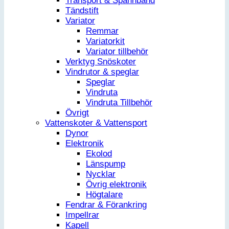
Transport & Spännband
Tändstift
Variator
Remmar
Variatorkit
Variator tillbehör
Verktyg Snöskoter
Vindrutor & speglar
Speglar
Vindruta
Vindruta Tillbehör
Övrigt
Vattenskoter & Vattensport
Dynor
Elektronik
Ekolod
Länspump
Nycklar
Övrig elektronik
Högtalare
Fendrar & Förankring
Impellrar
Kapell