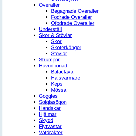
Overaller
Begagnade Overaller
Fodrade Overaller
Ofodrade Overaller
Underställ
Skor & Stövlar
Skor
Skoterkängor
Stövlar
Strumpor
Huvudbonad
Balaclava
Halsvärmare
Keps
Mössa
Goggles
Solglasögon
Handskar
Hjälmar
Skydd
Flytvästar
Våtdräkter