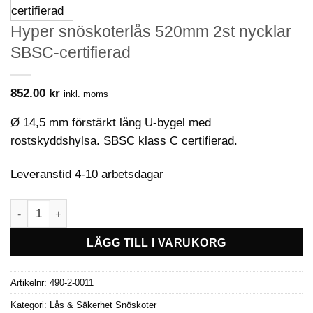
Hyper snöskoterlås 520mm 2st nycklar
SBSC-certifierad
852.00
kr
inkl. moms
Ø 14,5 mm förstärkt lång U-bygel med
rostskyddshylsa. SBSC klass C certifierad.
Leveranstid 4-10 arbetsdagar
Hyper snöskoterlås 520mm 2st nycklar SBSC-certifierad män
LÄGG TILL I VARUKORG
Artikelnr:
490-2-0011
Kategori:
Lås & Säkerhet Snöskoter