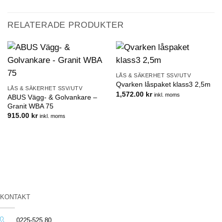
RELATERADE PRODUKTER
LÅS & SÄKERHET SSV/UTV
Qvarken låspaket klass3 2,5m
LÅS & SÄKERHET SSV/UTV
1,572.00
kr
inkl. moms
ABUS Vägg- & Golvankare –
Granit WBA 75
915.00
kr
inkl. moms
KONTAKT
0225-525 80