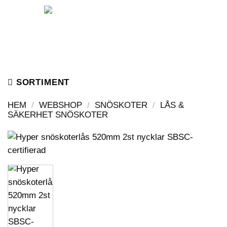
Skip
to
content
SORTIMENT
HEM
/
WEBSHOP
/
SNÖSKOTER
/
LÅS &
SÄKERHET SNÖSKOTER