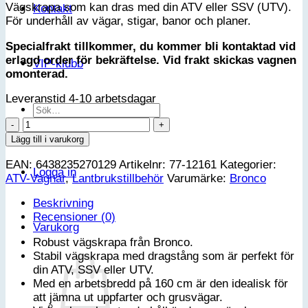
Vägskrapa som kan dras med din ATV eller SSV (UTV).
Kontakt
För underhåll av vägar, stigar, banor och planer.
Specialfrakt tillkommer, du kommer bli kontaktad vid
erlagd order för bekräftelse. Vid frakt skickas vagnen
VIP-klubb
omonterad.
Leveranstid 4-10 arbetsdagar
Sök
efter:
Hydraulisk
vägskrapa
Lägg till i varukorg
mängd
EAN:
6438235270129
Artikelnr:
77-12161
Kategorier:
Logga in
ATV-Vagnar
,
Lantbrukstillbehör
Varumärke:
Bronco
Beskrivning
Recensioner (0)
Varukorg
Robust vägskrapa från Bronco.
Stabil vägskrapa med dragstång som är perfekt för
din ATV, SSV eller UTV.
Med en arbetsbredd på 160 cm är den idealisk för
att jämna ut uppfarter och grusvägar.