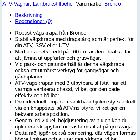
ATV-Vagnar
,
Lantbrukstillbehör
Varumärke:
Bronco
Beskrivning
Recensioner (0)
Robust vägskrapa från Bronco.
Stabil vägskrapa med dragstång som är perfekt för
din ATV, SSV eller UTV.
Med en arbetsbredd på 160 cm är den idealisk för
att jämna ut uppfarter och grusvägar.
Vid park- och gatunderhåll är denna vägskrapa
också ett utmärkt verktyg för gångvägar och
gårdsplaner.
ATV-vägskrapan med 3 utbytbara slitstål har ett
varmgalvaniserat chassi, vilket gör den både
effektiv och hållbar.
De individuellt höj- och sänkbara hjulen styrs enkelt
via en knappsats på ATV:ns styre, vilket ger en
bekväm arbetsposition.
Genom individuell höjdjustering av hjulen kan du
optimera skrapytan för bästa resultat på grusvägar.
Detta möjliggör också bombering, där vägen formas
högre i mitten och sluttar mot sidorna, vilket