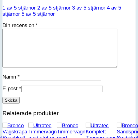
1 av 5 stjärnor
2 av 5 stjärnor
3 av 5 stjärnor
4 av 5
stjärnor
5 av 5 stjärnor
Din recension
*
Namn
*
E-post
*
Relaterade produkter
Snabbkoll
Snabbkol