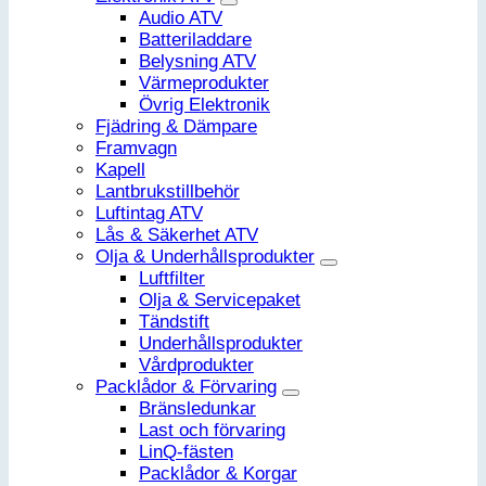
Audio ATV
Batteriladdare
Belysning ATV
Värmeprodukter
Övrig Elektronik
Fjädring & Dämpare
Framvagn
Kapell
Lantbrukstillbehör
Luftintag ATV
Lås & Säkerhet ATV
Olja & Underhållsprodukter
Luftfilter
Olja & Servicepaket
Tändstift
Underhållsprodukter
Vårdprodukter
Packlådor & Förvaring
Bränsledunkar
Last och förvaring
LinQ-fästen
Packlådor & Korgar