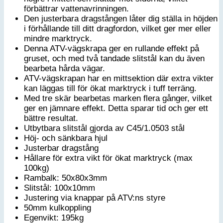
förbättrar vattenavrinningen.
Den justerbara dragstången låter dig ställa in höjden
i förhållande till ditt dragfordon, vilket ger mer eller
mindre marktryck.
Denna ATV-vägskrapa ger en rullande effekt på
gruset, och med två tandade slitstål kan du även
bearbeta hårda vägar.
ATV-vägskrapan har en mittsektion där extra vikter
kan läggas till för ökat marktryck i tuff terräng.
Med tre skär bearbetas marken flera gånger, vilket
ger en jämnare effekt. Detta sparar tid och ger ett
bättre resultat.
Utbytbara slitstål gjorda av C45/1.0503 stål
Höj- och sänkbara hjul
Justerbar dragstång
Hållare för extra vikt för ökat marktryck (max
100kg)
Rambalk: 50x80x3mm
Slitstål: 100x10mm
Justering via knappar på ATV:ns styre
50mm kulkoppling
Egenvikt: 195kg