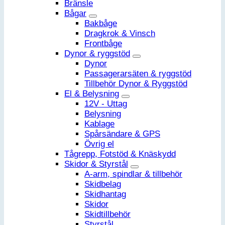
Bränsle
Bågar
Bakbåge
Dragkrok & Vinsch
Frontbåge
Dynor & ryggstöd
Dynor
Passagerarsäten & ryggstöd
Tillbehör Dynor & Ryggstöd
El & Belysning
12V - Uttag
Belysning
Kablage
Spårsändare & GPS
Övrig el
Tågrepp, Fotstöd & Knäskydd
Skidor & Styrstål
A-arm, spindlar & tillbehör
Skidbelag
Skidhantag
Skidor
Skidtillbehör
Styrstål