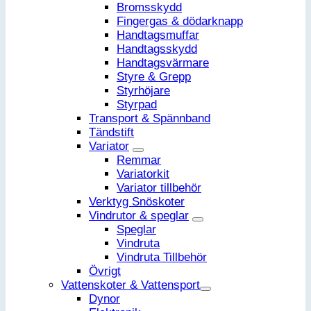
Bromsskydd
Fingergas & dödarknapp
Handtagsmuffar
Handtagsskydd
Handtagsvärmare
Styre & Grepp
Styrhöjare
Styrpad
Transport & Spännband
Tändstift
Variator
Remmar
Variatorkit
Variator tillbehör
Verktyg Snöskoter
Vindrutor & speglar
Speglar
Vindruta
Vindruta Tillbehör
Övrigt
Vattenskoter & Vattensport
Dynor