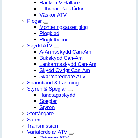
Räcken & Hållare
Tillbehör Packlådor
Väskor ATV
Plogar
Monteringsatser plog
Plogblad
Plogtillbehör
Skydd ATV
A-Armsskydd Can-Am
Bukskydd Can-Am
Länkarmsskydd Can-Am
Skydd Övrigt Can-Am
Skärmbreddare ATV
Spännband & Lastning
Styren & Speglar
Handtagsskydd
Speglar
Styren
Stötfångare
Säten
Transmission
Variatordelar ATV