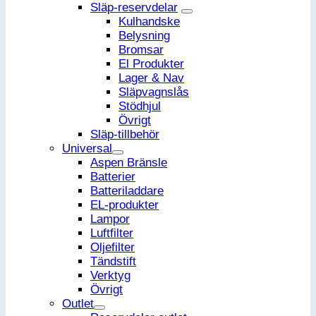
Släp-reservdelar
Kulhandske
Belysning
Bromsar
El Produkter
Lager & Nav
Släpvagnslås
Stödhjul
Övrigt
Släp-tillbehör
Universal
Aspen Bränsle
Batterier
Batteriladdare
EL-produkter
Lampor
Luftfilter
Oljefilter
Tändstift
Verktyg
Övrigt
Outlet