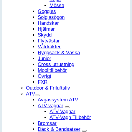
Mössa
Goggles
Solglasögon
Handskar
Hjälmar
Skydd
Flytvästar
Våtdräkter
Ryggsäck & Väska
Junior
Cross utrustning
Mobiltillbehör
Övrigt
FXR
Outdoor & Friluftsliv
ATV
Avgassystem ATV
ATV-vagnar
ATV-Vagnar
ATV-Vagn Tillbehör
Bromsar
Däck & Bandsatser