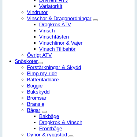
Drivrem ATV
Variatorkit
Vindrutor
Vinschar & Draganordningar
Dragkrok ATV
Vinsch
Vinschfästen
Vinschlinor & Vajer
Vinsch Tillbehör
Övrigt ATV
Snöskoter
Förstärkningar & Skydd
Pimp my ride
Batteriladdare
Boggie
Bukskydd
Bromsar
Bränsle
Bågar
Bakbåge
Dragkrok & Vinsch
Frontbåge
Dynor & ryggstöd