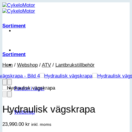
Skip
to
content
Sortiment
Sortiment
Hem
/
Webshop
/
ATV
/
Lantbrukstillbehör
Fordon i lager
Hydraulisk vägskrapa
Webshop
23,990.00
kr
inkl. moms