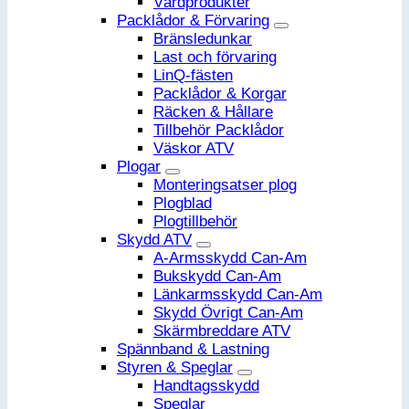
Vårdprodukter
Packlådor & Förvaring
Bränsledunkar
Last och förvaring
LinQ-fästen
Packlådor & Korgar
Räcken & Hållare
Tillbehör Packlådor
Väskor ATV
Plogar
Monteringsatser plog
Plogblad
Plogtillbehör
Skydd ATV
A-Armsskydd Can-Am
Bukskydd Can-Am
Länkarmsskydd Can-Am
Skydd Övrigt Can-Am
Skärmbreddare ATV
Spännband & Lastning
Styren & Speglar
Handtagsskydd
Speglar