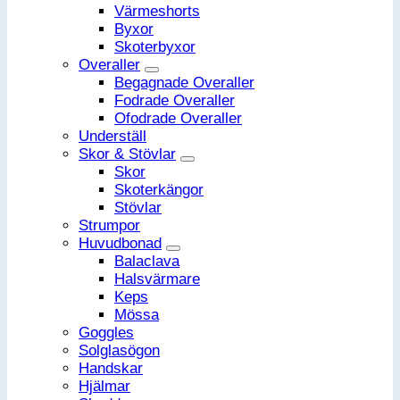
Värmeshorts
Byxor
Skoterbyxor
Overaller
Begagnade Overaller
Fodrade Overaller
Ofodrade Overaller
Underställ
Skor & Stövlar
Skor
Skoterkängor
Stövlar
Strumpor
Huvudbonad
Balaclava
Halsvärmare
Keps
Mössa
Goggles
Solglasögon
Handskar
Hjälmar