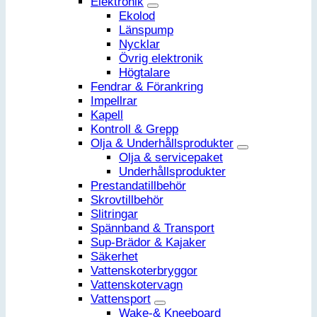
Elektronik
Ekolod
Länspump
Nycklar
Övrig elektronik
Högtalare
Fendrar & Förankring
Impellrar
Kapell
Kontroll & Grepp
Olja & Underhållsprodukter
Olja & servicepaket
Underhållsprodukter
Prestandatillbehör
Skrovtillbehör
Slitringar
Spännband & Transport
Sup-Brädor & Kajaker
Säkerhet
Vattenskoterbryggor
Vattenskotervagn
Vattensport
Wake-& Kneeboard