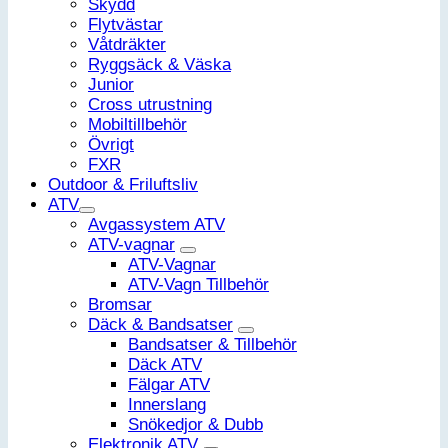
Skydd
Flytvästar
Våtdräkter
Ryggsäck & Väska
Junior
Cross utrustning
Mobiltillbehör
Övrigt
FXR
Outdoor & Friluftsliv
ATV
Avgassystem ATV
ATV-vagnar
ATV-Vagnar
ATV-Vagn Tillbehör
Bromsar
Däck & Bandsatser
Bandsatser & Tillbehör
Däck ATV
Fälgar ATV
Innerslang
Snökedjor & Dubb
Elektronik ATV