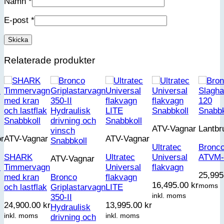
Namn
*
E-post
*
Relaterade produkter
Snabbkoll
Snabbk
Snabbkoll
Snabbkoll
ATV-Vagnar
Lantbr
ör
ATV-Vagnar
ATV-Vagnar
Snabbkoll
Ultratec
Bronco
SHARK
Ultratec
Universal
ATVM-
ATV-Vagnar
l
Timmervagn
Universal
flakvagn
25,99
med kran
Bronco
flakvagn
16,495.00
kr
moms
och lastflak
Griplastarvagn
LITE
inkl. moms
350-II
24,900.00
kr
13,995.00
kr
Hydraulisk
inkl. moms
inkl. moms
drivning och