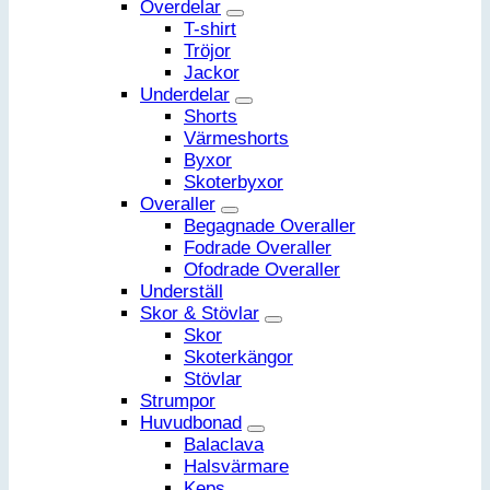
Överdelar
T-shirt
Tröjor
Jackor
Underdelar
Shorts
Värmeshorts
Byxor
Skoterbyxor
Overaller
Begagnade Overaller
Fodrade Overaller
Ofodrade Overaller
Underställ
Skor & Stövlar
Skor
Skoterkängor
Stövlar
Strumpor
Huvudbonad
Balaclava
Halsvärmare
Keps