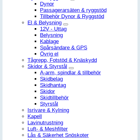
Dynor
Passagerarsäten & ryggstöd
Tillbehör Dynor & Ryggstöd
El & Belysning
12V - Uttag
Belysning
Kablage
Spårsändare & GPS
Övrig el
Tågrepp, Fotstöd & Knäskydd
Skidor & Styrstål
A-arm, spindlar & tillbehör
Skidbelag
Skidhantag
Skidor
Skidtillbehör
Styrstål
Isrivare & Kylning
Kapell
Lavinutrustning
Luft- & Meshfilter
Lås & Säkerhet Snöskoter