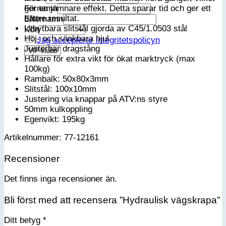
Förnamn
ger en jämnare effekt. Detta sparar tid och ger ett
bättre resultat.
Efternamn
Utbytbara slitstål gjorda av C45/1.0503 stål
Kön
Höj- och sänkbara hjul
Jag accepterar integritetspolicyn
Justerbar dragstång
Hållare för extra vikt för ökat marktryck (max
100kg)
Rambalk: 50x80x3mm
Slitstål: 100x10mm
Justering via knappar på ATV:ns styre
50mm kulkoppling
Egenvikt: 195kg
Artikelnummer: 77-12161
Recensioner
Det finns inga recensioner än.
Bli först med att recensera ”Hydraulisk vägskrapa”
Ditt betyg
*