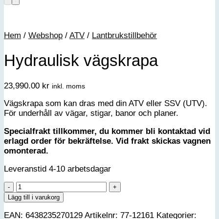
Hem
/
Webshop
/
ATV
/
Lantbrukstillbehör
Hydraulisk vägskrapa
23,990.00
kr
inkl. moms
Vägskrapa som kan dras med din ATV eller SSV (UTV).
För underhåll av vägar, stigar, banor och planer.
Specialfrakt tillkommer, du kommer bli kontaktad vid
erlagd order för bekräftelse. Vid frakt skickas vagnen
omonterad.
Leveranstid 4-10 arbetsdagar
Hydraulisk
vägskrapa
Lägg till i varukorg
mängd
EAN:
6438235270129
Artikelnr:
77-12161
Kategorier: