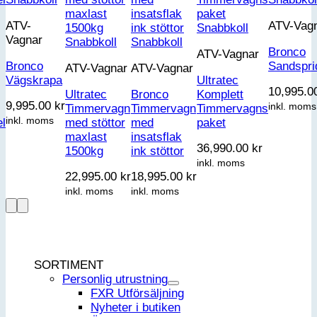
ATV-
ATV-Vag
Snabbkoll
Vagnar
Snabbkoll
Snabbkoll
Bronco
ATV-Vagnar
Bronco
Sandspri
ATV-Vagnar
ATV-Vagnar
Vägskrapa
Ultratec
10,995.
Ultratec
Bronco
Komplett
9,995.00
kr
inkl. moms
Timmervagn
Timmervagn
Timmervagns
inkl. moms
el
med stöttor
med
paket
maxlast
insatsflak
36,990.00
kr
1500kg
ink stöttor
inkl. moms
22,995.00
kr
18,995.00
kr
inkl. moms
inkl. moms
SORTIMENT
Personlig utrustning
FXR Utförsäljning
Nyheter i butiken