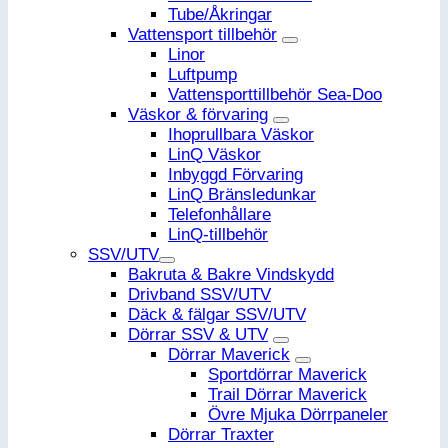
Tube/Åkringar
Vattensport tillbehör
Linor
Luftpump
Vattensporttillbehör Sea-Doo
Väskor & förvaring
Ihoprullbara Väskor
LinQ Väskor
Inbyggd Förvaring
LinQ Bränsledunkar
Telefonhållare
LinQ-tillbehör
SSV/UTV
Bakruta & Bakre Vindskydd
Drivband SSV/UTV
Däck & fälgar SSV/UTV
Dörrar SSV & UTV
Dörrar Maverick
Sportdörrar Maverick
Trail Dörrar Maverick
Övre Mjuka Dörrpaneler
Dörrar Traxter