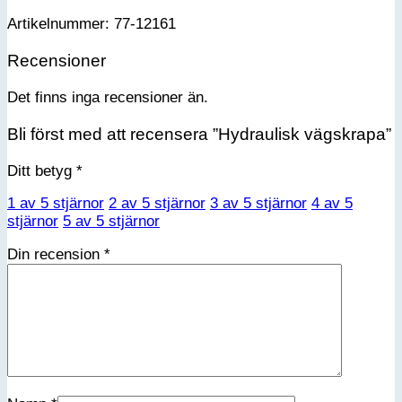
Artikelnummer: 77-12161
Recensioner
Det finns inga recensioner än.
Bli först med att recensera ”Hydraulisk vägskrapa”
Ditt betyg
*
1 av 5 stjärnor
2 av 5 stjärnor
3 av 5 stjärnor
4 av 5
stjärnor
5 av 5 stjärnor
Din recension
*