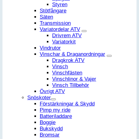
Styren
Stötfångare
Säten
Transmission
Variatordelar ATV
Drivrem ATV
Variatorkit
Vindrutor
Vinschar & Draganordningar
Dragkrok ATV
Vinsch
Vinschfästen
Vinschlinor & Vajer
Vinsch Tillbehör
Övrigt ATV
Snöskoter
Förstärkningar & Skydd
Pimp my ride
Batteriladdare
Boggie
Bukskydd
Bromsar