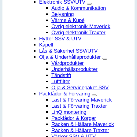
Elektronik SSV/UTV
Audio & Kommunikation
Belysning
Värme & Kupé
Övrig elektronik Maverick
Övrig elektronik Traxter
Hytter SSV & UTV
Kapell
Lås & Säkerhet SSV/UTV
Olja & Underhållsprodukter
Vårdprodukter
Underhållsprodukter
Tändstift
Luftfilter
Olja & Servicepaket SSV
Packlådor & Förvaring
Last & Förvaring Maverick
Last & Förvaring Traxter
LinQ montering
Packlådor & Korgar
Räcken & Hållare Maverick
Räcken & Hållare Traxter
Väskor SSV & UTV