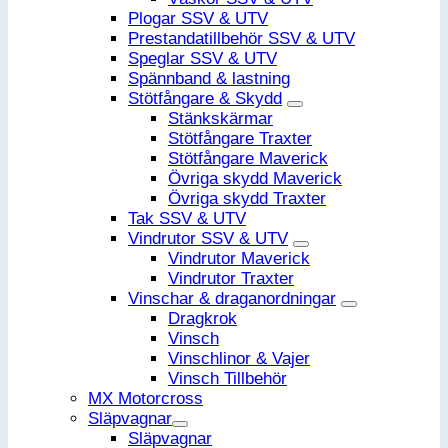
Plogar SSV & UTV
Prestandatillbehör SSV & UTV
Speglar SSV & UTV
Spännband & lastning
Stötfångare & Skydd
Stänkskärmar
Stötfångare Traxter
Stötfångare Maverick
Övriga skydd Maverick
Övriga skydd Traxter
Tak SSV & UTV
Vindrutor SSV & UTV
Vindrutor Maverick
Vindrutor Traxter
Vinschar & draganordningar
Dragkrok
Vinsch
Vinschlinor & Vajer
Vinsch Tillbehör
MX Motorcross
Släpvagnar
Släpvagnar