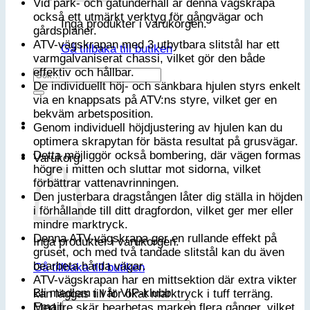
Vid park- och gatunderhåll är denna vägskrapa
också ett utmärkt verktyg för gångvägar och
Inga produkter i varukorgen.
gårdsplaner.
ATV-vägskrapan med 3 utbytbara slitstål har ett
Gå tillbaka till butiken
varmgalvaniserat chassi, vilket gör den både
effektiv och hållbar.
Sök
De individuellt höj- och sänkbara hjulen styrs enkelt
efter:
via en knappsats på ATV:ns styre, vilket ger en
bekväm arbetsposition.
Genom individuell höjdjustering av hjulen kan du
optimera skrapytan för bästa resultat på grusvägar.
Detta möjliggör också bombering, där vägen formas
Varukorg
högre i mitten och sluttar mot sidorna, vilket
förbättrar vattenavrinningen.
Den justerbara dragstången låter dig ställa in höjden
i förhållande till ditt dragfordon, vilket ger mer eller
mindre marktryck.
Denna ATV-vägskrapa ger en rullande effekt på
Inga produkter i varukorgen.
gruset, och med två tandade slitstål kan du även
bearbeta hårda vägar.
Gå tillbaka till butiken
ATV-vägskrapan har en mittsektion där extra vikter
Bli medlem i vår VIP-klubb
kan läggas till för ökat marktryck i tuff terräng.
Email
Med tre skär bearbetas marken flera gånger, vilket