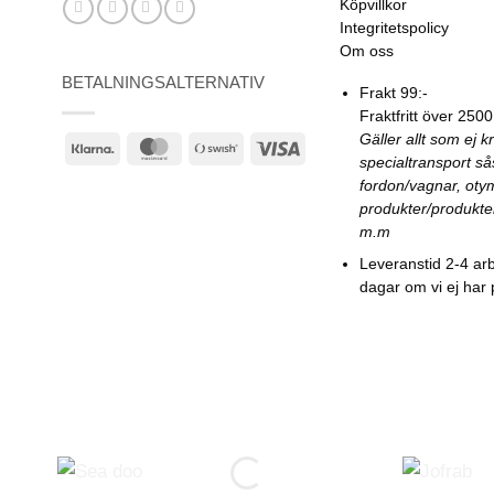
Köpvillkor
Integritetspolicy
Om oss
BETALNINGSALTERNATIV
Frakt 99:-
Fraktfritt över 2500
Gäller allt som ej k
Klarna
MasterCard
Swish
Visa
specialtransport s
(SE)
fordon/vagnar, oty
produkter/produkte
m.m
Leveranstid 2-4 ar
dagar om vi ej har 