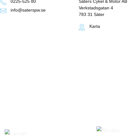
0225-525 80
Säters Cykel & Motor AB
Verkstadsgatan 4
info@saterspw.se
783 31 Säter
Karta