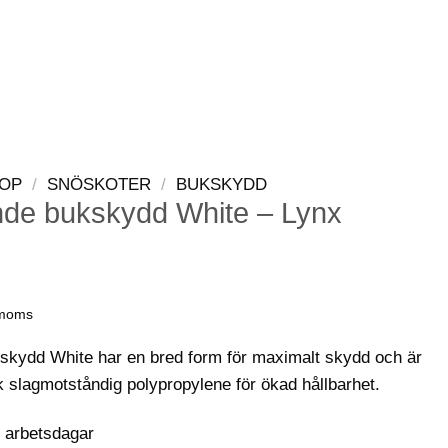
LOGGA IN
VARUKORG
OP
/
SNÖSKOTER
/
BUKSKYDD
nde bukskydd White – Lynx
 moms
skydd White har en bred form för maximalt skydd och är
k slagmotståndig polypropylene för ökad hållbarhet.
0 arbetsdagar