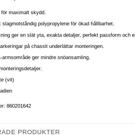
 för maximalt skydd.
 slagmotståndig polypropylene för ökad hållbarhet.
ing ger en slät yta, exakta detaljer, perfekt passform och 
arkeringar på chassit underlättar monteringen.
A-armsområde ger mindre snöansamling.
monteringsdetaljer.
e (vit)
adien
er: 860201642
RADE PRODUKTER