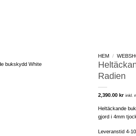
WEBSHOP
KONTAKT
VIP-KLUBB
HEM
/
WEBSH
Heltäcka
Radien
2,390.00
kr
inkl.
Heltäckande buk
gjord i 4mm tjoc
Leveranstid 4-1