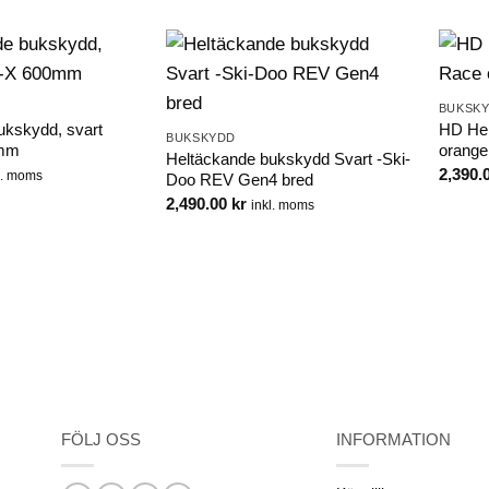
BUKSK
ukskydd, svart
HD Hel
BUKSKYDD
0mm
orange
Heltäckande bukskydd Svart -Ski-
2,390.
l. moms
Doo REV Gen4 bred
2,490.00
kr
inkl. moms
FÖLJ OSS
INFORMATION