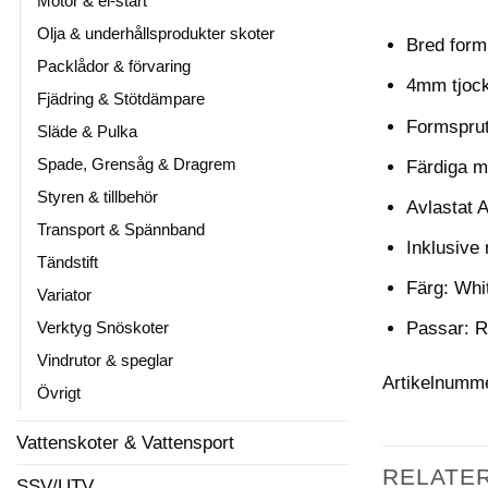
Motor & el-start
Olja & underhållsprodukter skoter
Bred form
Packlådor & förvaring
4mm tjock
Fjädring & Stötdämpare
Formsprutn
Släde & Pulka
Spade, Grensåg & Dragrem
Färdiga m
Styren & tillbehör
Avlastat 
Transport & Spännband
Inklusive 
Tändstift
Färg: Whit
Variator
Verktyg Snöskoter
Passar: R
Vindrutor & speglar
Artikelnumm
Övrigt
Vattenskoter & Vattensport
RELATE
SSV/UTV