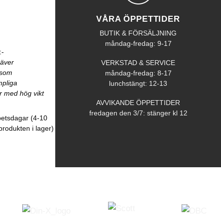
VÅRA ÖPPETTIDER
BUTIK & FÖRSÄLJNING
måndag-fredag: 9-17
:-
räver
VERKSTAD & SERVICE
åsom
måndag-fredag: 8-17
mpliga
lunchstängt: 12-13
r med hög vikt
AVVIKANDE ÖPPETTIDER
fredagen den 3/7: stänger kl 12
betsdagar (4-10
produkten i lager)