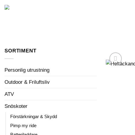
Skip
to
FORDON I LAGER
content
SORTIMENT
Personlig utrustning
Outdoor & Friluftsliv
ATV
Snöskoter
Förstärkningar & Skydd
Pimp my ride
Batteriladdare