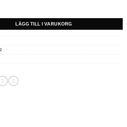
kydd White - Lynx Radien mängd
LÄGG TILL I VARUKORG
2