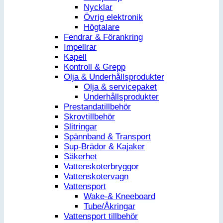
Nycklar
Övrig elektronik
Högtalare
Fendrar & Förankring
Impellrar
Kapell
Kontroll & Grepp
Olja & Underhållsprodukter
Olja & servicepaket
Underhållsprodukter
Prestandatillbehör
Skrovtillbehör
Slitringar
Spännband & Transport
Sup-Brädor & Kajaker
Säkerhet
Vattenskoterbryggor
Vattenskotervagn
Vattensport
Wake-& Kneeboard
Tube/Åkringar
Vattensport tillbehör