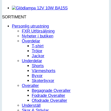
SORTIMENT
Personlig utrustning
FXR Utförsäljning
Nyheter i butiken
Överdelar
T-shirt
Tröjor
Jackor
Underdelar
Shorts
Värmeshorts
Byxor
Skoterbyxor
Overaller
Begagnade Overaller
Fodrade Overaller
Ofodrade Overaller
Underställ
Skor & Stövlar