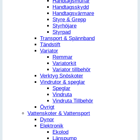
Handtagsmuffar
Handtagsskydd
Handtagsvärmare
Styre & Grepp
Styrhöjare
Styrpad
Transport & Spännband
Tändstift
Variator
Remmar
Variatorkit
Variator tillbehör
Verktyg Snöskoter
Vindrutor & speglar
Speglar
Vindruta
Vindruta Tillbehör
Övrigt
Vattenskoter & Vattensport
Dynor
Elektronik
Ekolod
Länspump