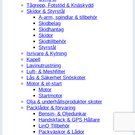
Tågrepp, Fotstöd & Knäskydd
Skidor & Styrstål
A-arm, spindlar & tillbehör
Skidbelag
Skidhantag
Skidor
Skidtillbehör
Styrstål
Isrivare & Kylning
Kapell
Lavinutrustning
Luft- & Meshfilter
Lås & Säkerhet Snöskoter
Motor & el-start
Motor
Startmotor
Olja & underhållsprodukter skoter
Packlådor & förvaring
Bensin- & Oljedunkar
Handskfack & GPS Hållare
LinQ Tillbehör
Packväskor & Lådor