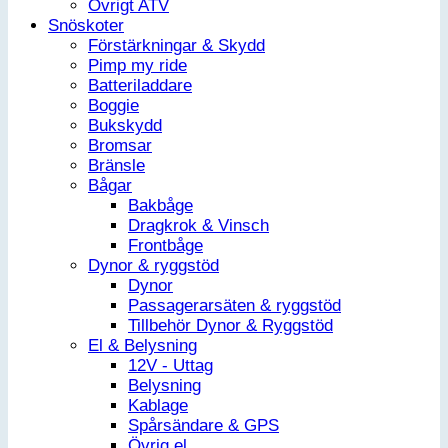
Övrigt ATV
Snöskoter
Förstärkningar & Skydd
Pimp my ride
Batteriladdare
Boggie
Bukskydd
Bromsar
Bränsle
Bågar
Bakbåge
Dragkrok & Vinsch
Frontbåge
Dynor & ryggstöd
Dynor
Passagerarsäten & ryggstöd
Tillbehör Dynor & Ryggstöd
El & Belysning
12V - Uttag
Belysning
Kablage
Spårsändare & GPS
Övrig el