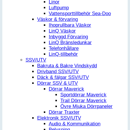
Linor
Luftpump
Vattensporttillbehör Sea-Doo
Väskor & förvaring
Ihoprullbara Väskor
LinQ Väskor
Inbyggd Förvaring
LinQ Bränsledunkar
Telefonhållare
LinQ-tillbehör
SSV/UTV
Bakruta & Bakre Vindskydd
Drivband SSV/UTV
Däck & fälgar SSV/UTV
Dörrar SSV & UTV
Dörrar Maverick
Sportdörrar Maverick
Trail Dörrar Maverick
Övre Mjuka Dörrpaneler
Dörrar Traxter
Elektronik SSV/UTV
Audio & Kommunikation
Belysning