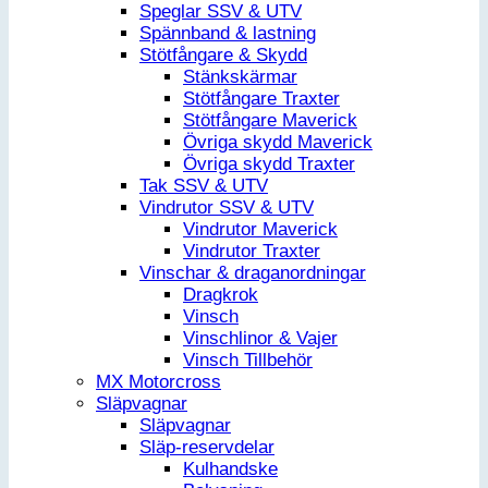
Speglar SSV & UTV
Spännband & lastning
Stötfångare & Skydd
Stänkskärmar
Stötfångare Traxter
Stötfångare Maverick
Övriga skydd Maverick
Övriga skydd Traxter
Tak SSV & UTV
Vindrutor SSV & UTV
Vindrutor Maverick
Vindrutor Traxter
Vinschar & draganordningar
Dragkrok
Vinsch
Vinschlinor & Vajer
Vinsch Tillbehör
MX Motorcross
Släpvagnar
Släpvagnar
Släp-reservdelar
Kulhandske