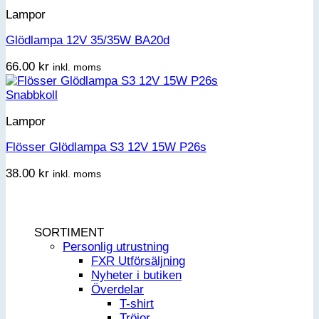
Lampor
Glödlampa 12V 35/35W BA20d
66.00
kr
inkl. moms
Snabbkoll
Lampor
Flösser Glödlampa S3 12V 15W P26s
38.00
kr
inkl. moms
SORTIMENT
Personlig utrustning
FXR Utförsäljning
Nyheter i butiken
Överdelar
T-shirt
Tröjor