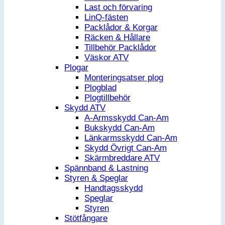
Last och förvaring
LinQ-fästen
Packlådor & Korgar
Räcken & Hållare
Tillbehör Packlådor
Väskor ATV
Plogar
Monteringsatser plog
Plogblad
Plogtillbehör
Skydd ATV
A-Armsskydd Can-Am
Bukskydd Can-Am
Länkarmsskydd Can-Am
Skydd Övrigt Can-Am
Skärmbreddare ATV
Spännband & Lastning
Styren & Speglar
Handtagsskydd
Speglar
Styren
Stötfångare