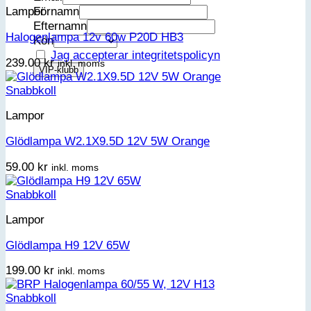
Förnamn
Lampor
Efternamn
Halogenlampa 12v 60w P20D HB3
Kön
Jag accepterar integritetspolicyn
239.00
kr
inkl. moms
Snabbkoll
Lampor
Glödlampa W2.1X9.5D 12V 5W Orange
59.00
kr
inkl. moms
Snabbkoll
Lampor
Glödlampa H9 12V 65W
199.00
kr
inkl. moms
Snabbkoll