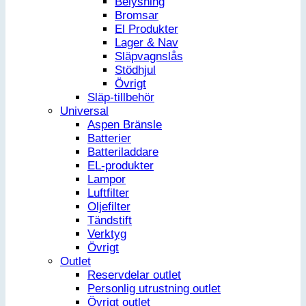
Belysning
Bromsar
El Produkter
Lager & Nav
Släpvagnslås
Stödhjul
Övrigt
Släp-tillbehör
Universal
Aspen Bränsle
Batterier
Batteriladdare
EL-produkter
Lampor
Luftfilter
Oljefilter
Tändstift
Verktyg
Övrigt
Outlet
Reservdelar outlet
Personlig utrustning outlet
Övrigt outlet