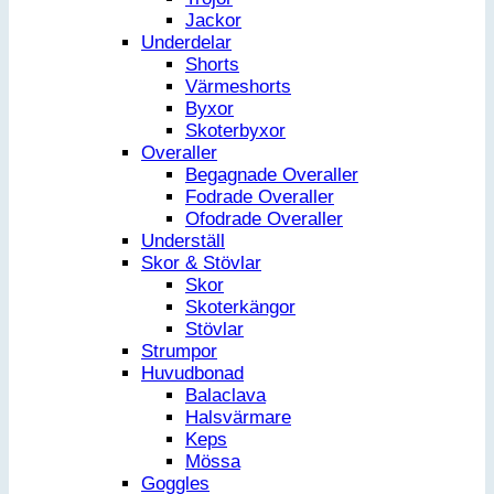
Jackor
Underdelar
Shorts
Värmeshorts
Byxor
Skoterbyxor
Overaller
Begagnade Overaller
Fodrade Overaller
Ofodrade Overaller
Underställ
Skor & Stövlar
Skor
Skoterkängor
Stövlar
Strumpor
Huvudbonad
Balaclava
Halsvärmare
Keps
Mössa
Goggles