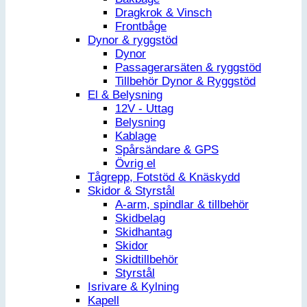
Dragkrok & Vinsch
Frontbåge
Dynor & ryggstöd
Dynor
Passagerarsäten & ryggstöd
Tillbehör Dynor & Ryggstöd
El & Belysning
12V - Uttag
Belysning
Kablage
Spårsändare & GPS
Övrig el
Tågrepp, Fotstöd & Knäskydd
Skidor & Styrstål
A-arm, spindlar & tillbehör
Skidbelag
Skidhantag
Skidor
Skidtillbehör
Styrstål
Isrivare & Kylning
Kapell