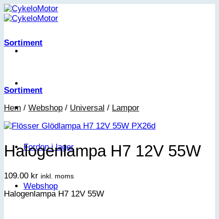
Skip
to
content
Sortiment
Sortiment
Hem
/
Webshop
/
Universal
/
Lampor
Halogenlampa H7 12V 55W
Fordon i lager
109.00
kr
inkl. moms
Webshop
Halogenlampa H7 12V 55W