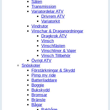
Säten
Transmission
Variatordelar ATV
Drivrem ATV
Variatorkit
Vindrutor
Vinschar & Draganordningar
Dragkrok ATV
Vinsch
Vinschfästen
Vinschlinor & Vajer
Vinsch Tillbehör
Övrigt ATV
Snöskoter
Förstärkningar & Skydd
Pimp my ride
Batteriladdare
Boggie
Bukskydd
Bromsar
Bränsle
Bågar
Bakbåge