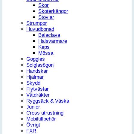
Skor
Skoterkängor
Stövlar
Strumpor
Huvudbonad
Balaclava
Halsvärmare
Keps
Mössa
Goggles
Solglasögon
Handskar
Hjälmar
Skydd
Flytvästar
Våtdräkter
Ryggsäck & Väska
Junior
Cross utrustning
Mobiltillbehör
Övrigt
FXR