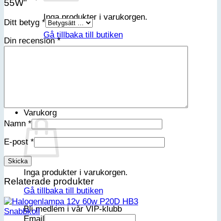
55W”
Inga produkter i varukorgen.
Ditt betyg
*
Gå tillbaka till butiken
Din recension
*
Sök
efter:
Varukorg
Namn
*
E-post
*
Inga produkter i varukorgen.
Relaterade produkter
Gå tillbaka till butiken
Bli medlem i vår VIP-klubb
Snabbkoll
Email