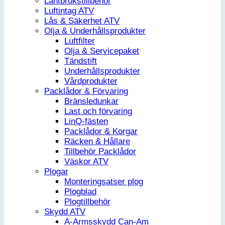
Lantbrukstillbehör
Luftintag ATV
Lås & Säkerhet ATV
Olja & Underhållsprodukter
Luftfilter
Olja & Servicepaket
Tändstift
Underhållsprodukter
Vårdprodukter
Packlådor & Förvaring
Bränsledunkar
Last och förvaring
LinQ-fästen
Packlådor & Korgar
Räcken & Hållare
Tillbehör Packlådor
Väskor ATV
Plogar
Monteringsatser plog
Plogblad
Plogtillbehör
Skydd ATV
A-Armsskydd Can-Am