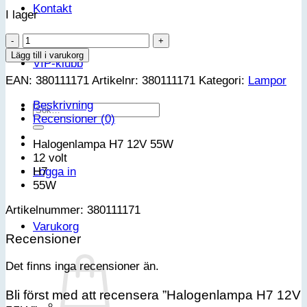
Kontakt
I lager
Halogenlampa
H7
Lägg till i varukorg
VIP-klubb
12V
EAN:
380111171
Artikelnr:
380111171
Kategori:
Lampor
55W
mängd
Beskrivning
Sök
Recensioner (0)
efter:
Halogenlampa H7 12V 55W
12 volt
H7
Logga in
55W
Artikelnummer: 380111171
Varukorg
Recensioner
Det finns inga recensioner än.
Bli först med att recensera ”Halogenlampa H7 12V