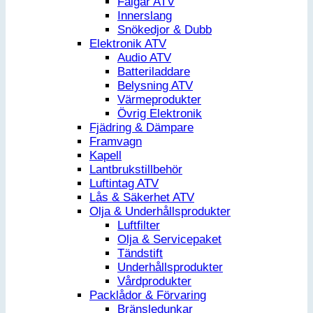
Fälgar ATV
Innerslang
Snökedjor & Dubb
Elektronik ATV
Audio ATV
Batteriladdare
Belysning ATV
Värmeprodukter
Övrig Elektronik
Fjädring & Dämpare
Framvagn
Kapell
Lantbrukstillbehör
Luftintag ATV
Lås & Säkerhet ATV
Olja & Underhållsprodukter
Luftfilter
Olja & Servicepaket
Tändstift
Underhållsprodukter
Vårdprodukter
Packlådor & Förvaring
Bränsledunkar