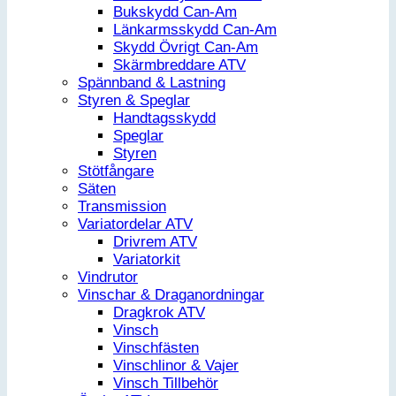
Bukskydd Can-Am
Länkarmsskydd Can-Am
Skydd Övrigt Can-Am
Skärmbreddare ATV
Spännband & Lastning
Styren & Speglar
Handtagsskydd
Speglar
Styren
Stötfångare
Säten
Transmission
Variatordelar ATV
Drivrem ATV
Variatorkit
Vindrutor
Vinschar & Draganordningar
Dragkrok ATV
Vinsch
Vinschfästen
Vinschlinor & Vajer
Vinsch Tillbehör