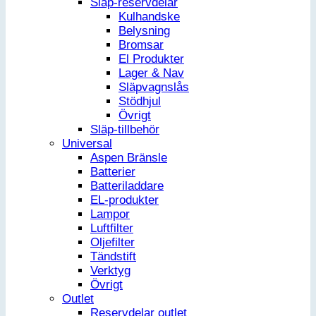
Släp-reservdelar
Kulhandske
Belysning
Bromsar
El Produkter
Lager & Nav
Släpvagnslås
Stödhjul
Övrigt
Släp-tillbehör
Universal
Aspen Bränsle
Batterier
Batteriladdare
EL-produkter
Lampor
Luftfilter
Oljefilter
Tändstift
Verktyg
Övrigt
Outlet
Reservdelar outlet