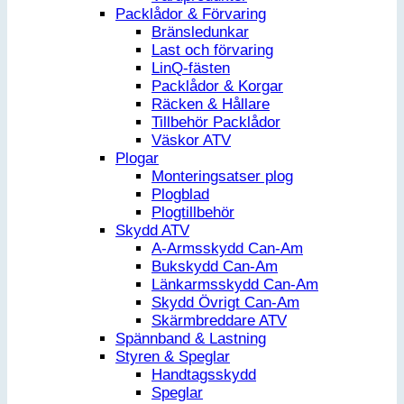
Packlådor & Förvaring
Bränsledunkar
Last och förvaring
LinQ-fästen
Packlådor & Korgar
Räcken & Hållare
Tillbehör Packlådor
Väskor ATV
Plogar
Monteringsatser plog
Plogblad
Plogtillbehör
Skydd ATV
A-Armsskydd Can-Am
Bukskydd Can-Am
Länkarmsskydd Can-Am
Skydd Övrigt Can-Am
Skärmbreddare ATV
Spännband & Lastning
Styren & Speglar
Handtagsskydd
Speglar