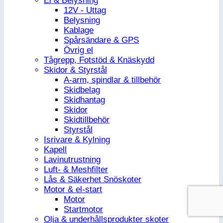
El & Belysning
12V - Uttag
Belysning
Kablage
Spårsändare & GPS
Övrig el
Tågrepp, Fotstöd & Knäskydd
Skidor & Styrstål
A-arm, spindlar & tillbehör
Skidbelag
Skidhantag
Skidor
Skidtillbehör
Styrstål
Isrivare & Kylning
Kapell
Lavinutrustning
Luft- & Meshfilter
Lås & Säkerhet Snöskoter
Motor & el-start
Motor
Startmotor
Olja & underhållsprodukter skoter