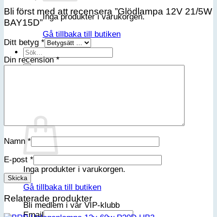
Bli först med att recensera ”Glödlampa 12V 21/5W
Inga produkter i varukorgen.
BAY15D”
Gå tillbaka till butiken
Ditt betyg
*
Sök
Din recension
*
efter:
Varukorg
Namn
*
E-post
*
Inga produkter i varukorgen.
Gå tillbaka till butiken
Relaterade produkter
Bli medlem i vår VIP-klubb
Email