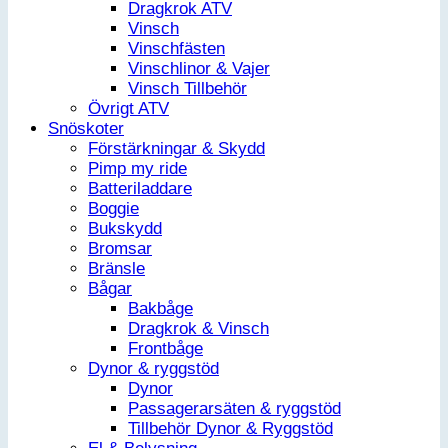
Dragkrok ATV
Vinsch
Vinschfästen
Vinschlinor & Vajer
Vinsch Tillbehör
Övrigt ATV
Snöskoter
Förstärkningar & Skydd
Pimp my ride
Batteriladdare
Boggie
Bukskydd
Bromsar
Bränsle
Bågar
Bakbåge
Dragkrok & Vinsch
Frontbåge
Dynor & ryggstöd
Dynor
Passagerarsäten & ryggstöd
Tillbehör Dynor & Ryggstöd