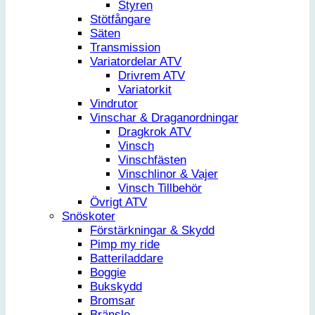
Styren
Stötfångare
Säten
Transmission
Variatordelar ATV
Drivrem ATV
Variatorkit
Vindrutor
Vinschar & Draganordningar
Dragkrok ATV
Vinsch
Vinschfästen
Vinschlinor & Vajer
Vinsch Tillbehör
Övrigt ATV
Snöskoter
Förstärkningar & Skydd
Pimp my ride
Batteriladdare
Boggie
Bukskydd
Bromsar
Bränsle