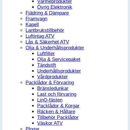
Värmeprodukter
Övrig Elektronik
Fjädring & Dämpare
Framvagn
Kapell
Lantbrukstillbehör
Luftintag ATV
Lås & Säkerhet ATV
Olja & Underhållsprodukter
Luftfilter
Olja & Servicepaket
Tändstift
Underhållsprodukter
Vårdprodukter
Packlådor & Förvaring
Bränsledunkar
Last och förvaring
LinQ-fästen
Packlådor & Korgar
Räcken & Hållare
Tillbehör Packlådor
Väskor ATV
Plogar