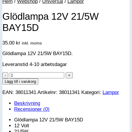
Hem
/
Webshop
/
Universal
/
Lampor
Glödlampa 12V 21/5W
BAY15D
35.00
kr
inkl. moms
Glödlampa 12V 21/5W BAY15D.
Leveranstid 4-10 arbetsdagar
Glödlampa
12V
Lägg till i varukorg
21/5W
EAN:
38011341
Artikelnr:
38011341
Kategori:
Lampor
BAY15D
mängd
Beskrivning
Recensioner (0)
Glödlampa 12V 21/5W BAY15D
12 Volt
21/5W