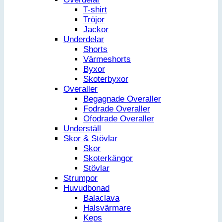
T-shirt
Tröjor
Jackor
Underdelar
Shorts
Värmeshorts
Byxor
Skoterbyxor
Overaller
Begagnade Overaller
Fodrade Overaller
Ofodrade Overaller
Underställ
Skor & Stövlar
Skor
Skoterkängor
Stövlar
Strumpor
Huvudbonad
Balaclava
Halsvärmare
Keps