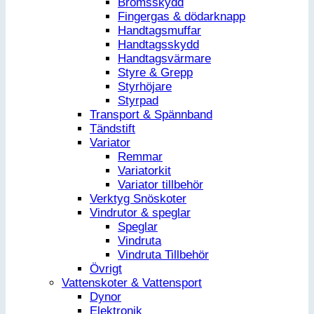
Bromsskydd
Fingergas & dödarknapp
Handtagsmuffar
Handtagsskydd
Handtagsvärmare
Styre & Grepp
Styrhöjare
Styrpad
Transport & Spännband
Tändstift
Variator
Remmar
Variatorkit
Variator tillbehör
Verktyg Snöskoter
Vindrutor & speglar
Speglar
Vindruta
Vindruta Tillbehör
Övrigt
Vattenskoter & Vattensport
Dynor
Elektronik