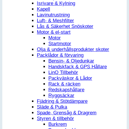
Isrivare & Kylning
Kapell
Lavinutrustning
Luft- & Meshfilter
Lås & Säkerhet Snöskoter
Motor & el-start
Motor
Startmotor
Olja & underhållsprodukter skoter
Packlådor & förvaring
Bensin- & Oljedunkar
Handskfack & GPS Hållare
LinQ Tillbehör
Packväskor & Lådor
Rack & räcken
Redskapshållare
Ryggsäckar
Fjädring & Stötdämpare
Släde & Pulka
Spade, Grensåg & Dragrem
Styren & tillbehör
Burkrem