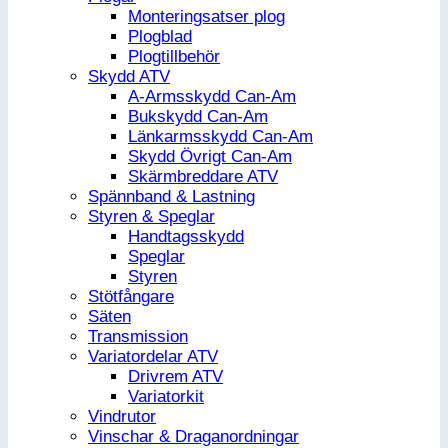
Monteringsatser plog
Plogblad
Plogtillbehör
Skydd ATV
A-Armsskydd Can-Am
Bukskydd Can-Am
Länkarmsskydd Can-Am
Skydd Övrigt Can-Am
Skärmbreddare ATV
Spännband & Lastning
Styren & Speglar
Handtagsskydd
Speglar
Styren
Stötfångare
Säten
Transmission
Variatordelar ATV
Drivrem ATV
Variatorkit
Vindrutor
Vinschar & Draganordningar