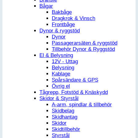
Bågar
Bakbåge
Dragkrok & Vinsch
Frontbåge
Dynor & ryggstöd
Dynor
Passagerarsäten & ryggstöd
Tillbehör Dynor & Ryggstöd
El & Belysning
12V - Uttag
Belysning
Kablage
Spårsändare & GPS
Övrig el
Tågrepp, Fotstöd & Knäskydd
Skidor & Styrstål
A-arm, spindlar & tillbehör
Skidbelag
Skidhantag
Skidor
Skidtillbehör
Styrstål