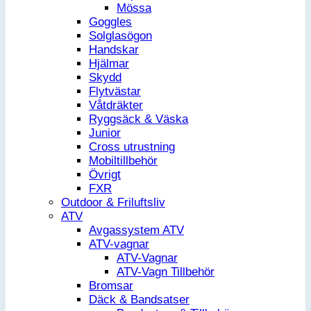
Mössa
Goggles
Solglasögon
Handskar
Hjälmar
Skydd
Flytvästar
Våtdräkter
Ryggsäck & Väska
Junior
Cross utrustning
Mobiltillbehör
Övrigt
FXR
Outdoor & Friluftsliv
ATV
Avgassystem ATV
ATV-vagnar
ATV-Vagnar
ATV-Vagn Tillbehör
Bromsar
Däck & Bandsatser