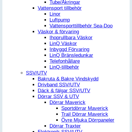
Tube/Åkringar
Vattensport tillbehör
Linor
Luftpump
Vattensporttillbehör Sea-Doo
Väskor & förvaring
Ihoprullbara Väskor
LinQ Väskor
Inbyggd Förvaring
LinQ Bränsledunkar
Telefonhållare
LinQ-tillbehör
SSV/UTV
Bakruta & Bakre Vindskydd
Drivband SSV/UTV
Däck & fälgar SSV/UTV
Dörrar SSV & UTV
Dörrar Maverick
Sportdörrar Maverick
Trail Dörrar Maverick
Övre Mjuka Dörrpaneler
Dörrar Traxter
Elektronik SSV/UTV