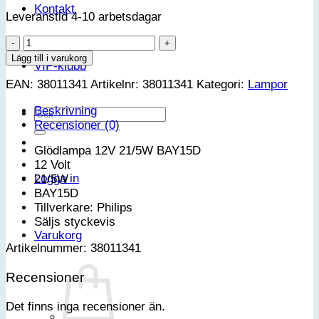
Kontakt
Leveranstid 4-10 arbetsdagar
Glödlampa
12V
Lägg till i varukorg
VIP-klubb
21/5W
EAN:
38011341
Artikelnr:
38011341
Kategori:
Lampor
BAY15D
mängd
Beskrivning
Sök
Recensioner (0)
efter:
Glödlampa 12V 21/5W BAY15D
12 Volt
Logga in
21/5W
BAY15D
Tillverkare: Philips
Säljs styckevis
Varukorg
Artikelnummer: 38011341
Recensioner
Det finns inga recensioner än.