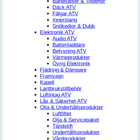
Bandsatser & Tillbehör
Däck ATV
Fälgar ATV
Innerslang
Snökedjor & Dubb
Elektronik ATV
Audio ATV
Batteriladdare
Belysning ATV
Värmeprodukter
Övrig Elektronik
Fjädring & Dämpare
Framvagn
Kapell
Lantbrukstillbehör
Luftintag ATV
Lås & Säkerhet ATV
Olja & Underhållsprodukter
Luftfilter
Olja & Servicepaket
Tändstift
Underhållsprodukter
Vårdprodukter