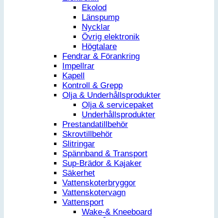
Ekolod
Länspump
Nycklar
Övrig elektronik
Högtalare
Fendrar & Förankring
Impellrar
Kapell
Kontroll & Grepp
Olja & Underhållsprodukter
Olja & servicepaket
Underhållsprodukter
Prestandatillbehör
Skrovtillbehör
Slitringar
Spännband & Transport
Sup-Brädor & Kajaker
Säkerhet
Vattenskoterbryggor
Vattenskotervagn
Vattensport
Wake-& Kneeboard