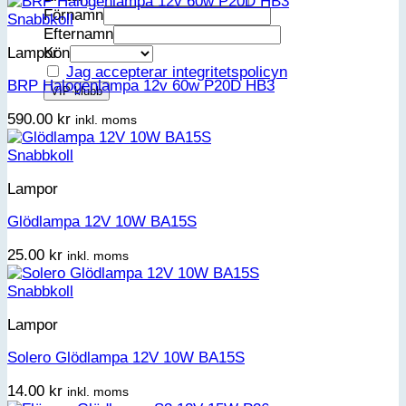
Förnamn
Snabbkoll
Efternamn
Kön
Lampor
Jag accepterar integritetspolicyn
BRP Halogenlampa 12v 60w P20D HB3
590.00
kr
inkl. moms
Snabbkoll
Lampor
Glödlampa 12V 10W BA15S
25.00
kr
inkl. moms
Snabbkoll
Lampor
Solero Glödlampa 12V 10W BA15S
14.00
kr
inkl. moms