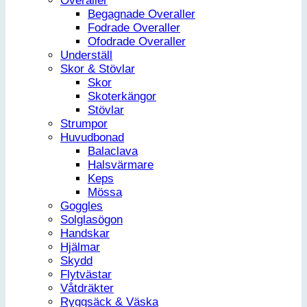
Overaller
Begagnade Overaller
Fodrade Overaller
Ofodrade Overaller
Underställ
Skor & Stövlar
Skor
Skoterkängor
Stövlar
Strumpor
Huvudbonad
Balaclava
Halsvärmare
Keps
Mössa
Goggles
Solglasögon
Handskar
Hjälmar
Skydd
Flytvästar
Våtdräkter
Ryggsäck & Väska