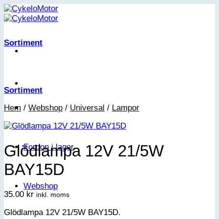
Skip
to
content
Sortiment
Sortiment
Hem
/
Webshop
/
Universal
/
Lampor
Glödlampa 12V 21/5W
Fordon i lager
BAY15D
Webshop
35.00
kr
inkl. moms
Glödlampa 12V 21/5W BAY15D.