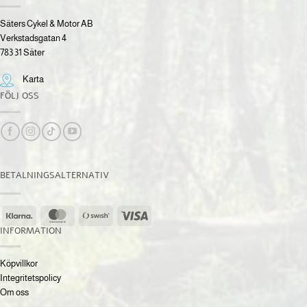
Säters Cykel & Motor AB
Verkstadsgatan 4
783 31 Säter
Karta
FÖLJ OSS
BETALNINGSALTERNATIV
Klarna
MasterCard
Swish
Visa
(SE)
INFORMATION
Köpvillkor
Integritetspolicy
Om oss