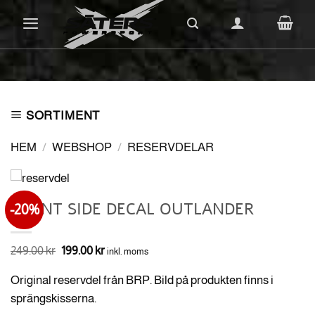
Skip
to
content
SORTIMENT
HEM
/
WEBSHOP
/
RESERVDELAR
FRONT SIDE DECAL OUTLANDER
-20%
Det
Det
249.00
kr
199.00
kr
inkl. moms
ursprungliga
nuvarande
priset
priset
Original reservdel från BRP. Bild på produkten finns i
var:
är:
249.00 kr.
199.00 kr.
sprängskisserna.