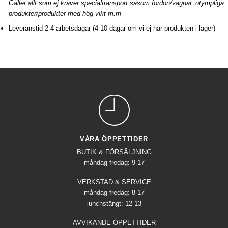
Gäller allt som ej kräver specialtransport såsom fordon/vagnar, otympliga
produkter/produkter med hög vikt m.m
Leveranstid 2-4 arbetsdagar (4-10 dagar om vi ej har produkten i lager)
VÅRA ÖPPETTIDER
BUTIK & FÖRSÄLJNING
måndag-fredag: 9-17
VERKSTAD & SERVICE
måndag-fredag: 8-17
lunchstängt: 12-13
AVVIKANDE ÖPPETTIDER