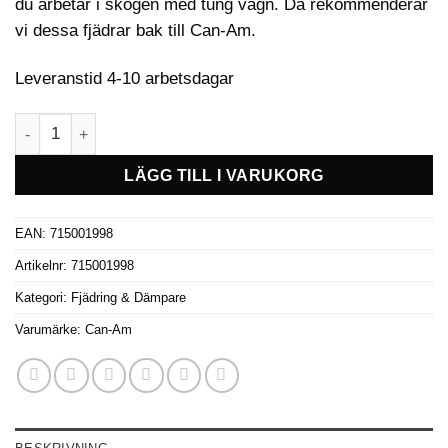
du arbetar i skogen med tung vagn. Då rekommenderar
vi dessa fjädrar bak till Can-Am.
Leveranstid 4-10 arbetsdagar
Extreme-sats med bakre hårda fjädrar Can-Am mängd
LÄGG TILL I VARUKORG
EAN:
715001998
Artikelnr:
715001998
Kategori:
Fjädring & Dämpare
Varumärke:
Can-Am