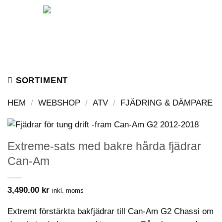
Skip
to
content
SORTIMENT
HEM
/
WEBSHOP
/
ATV
/
FJÄDRING & DÄMPARE
Extreme-sats med bakre hårda fjädrar
Can-Am
3,490.00
kr
inkl. moms
Extremt förstärkta bakfjädrar till Can-Am G2 Chassi om