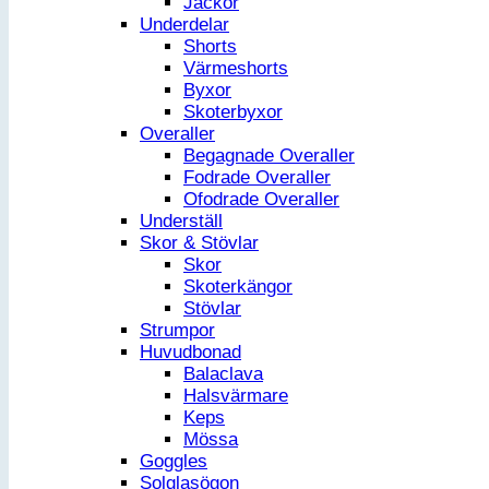
Jackor
Underdelar
Shorts
Värmeshorts
Byxor
Skoterbyxor
Overaller
Begagnade Overaller
Fodrade Overaller
Ofodrade Overaller
Underställ
Skor & Stövlar
Skor
Skoterkängor
Stövlar
Strumpor
Huvudbonad
Balaclava
Halsvärmare
Keps
Mössa
Goggles
Solglasögon