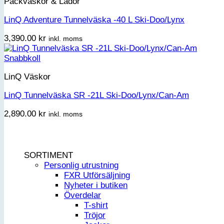
Packväskor & Lådor
LinQ Adventure Tunnelväska -40 L Ski-Doo/Lynx
3,390.00
kr
inkl. moms
Snabbkoll
LinQ Väskor
LinQ Tunnelväska SR -21L Ski-Doo/Lynx/Can-Am
2,890.00
kr
inkl. moms
SORTIMENT
Personlig utrustning
FXR Utförsäljning
Nyheter i butiken
Överdelar
T-shirt
Tröjor