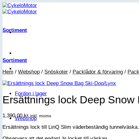
Skip
to
content
Sortiment
Sortiment
Hem
/
Webshop
/
Snöskoter
/
Packlådor & förvaring
/
Pack
Fordon i lager
Ersättnings lock Deep Snow
1,390.00
kr
inkl. moms
Webshop
Ersättnings lock till LinQ Slim väderbeständig tunnelväska
Observera att det endast är locket till väskan.