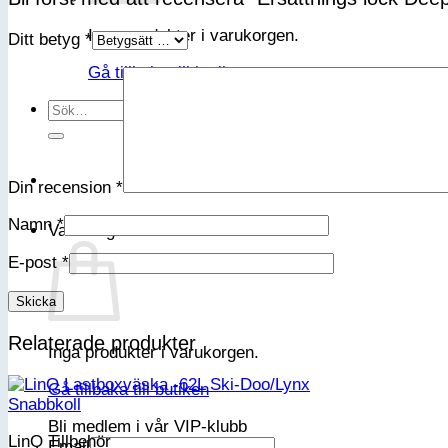
Inga produkter i varukorgen.
Ditt betyg
*
Gå tillbaka till butiken
Sök
efter:
Din recension
*
Namn
*
Varukorg
E-post
*
Relaterade produkter
Inga produkter i varukorgen.
Gå tillbaka till butiken
Snabbkoll
Bli medlem i vår VIP-klubb
LinQ Tillbehör
Email