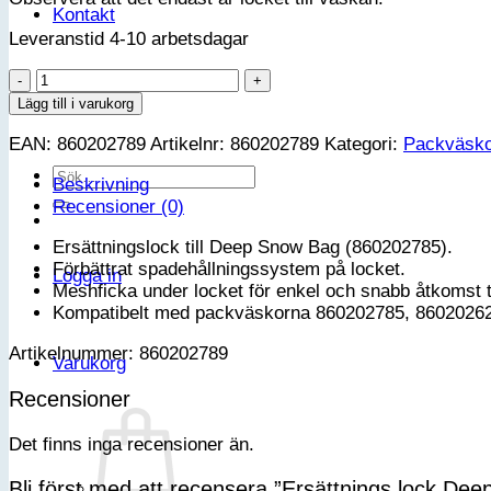
Kontakt
Leveranstid 4-10 arbetsdagar
Ersättnings
lock
VIP-klubb
Lägg till i varukorg
Deep
EAN:
860202789
Artikelnr:
860202789
Kategori:
Packväsko
Snow
Bag
Sök
Beskrivning
Ski-
efter:
Recensioner (0)
Doo/Lynx
mängd
Ersättningslock till Deep Snow Bag (860202785).
Förbättrat spadehållningssystem på locket.
Logga in
Meshficka under locket för enkel och snabb åtkomst ti
Kompatibelt med packväskorna
860202785,
86020262
Artikelnummer: 860202789
Varukorg
Recensioner
Det finns inga recensioner än.
Bli först med att recensera ”Ersättnings lock De