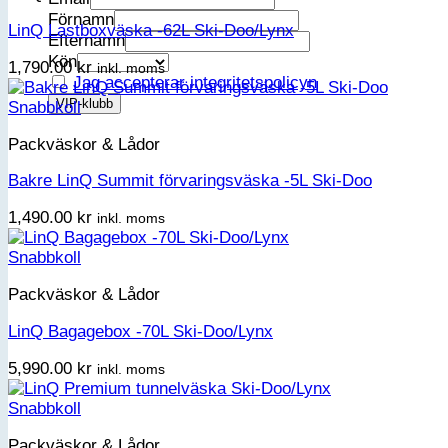
Förnamn
LinQ Lastboxväska -62L Ski-Doo/Lynx
Efternamn
Kön
1,790.00
kr
inkl. moms
Jag accepterar integritetspolicyn
Snabbkoll
Packväskor & Lådor
Bakre LinQ Summit förvaringsväska -5L Ski-Doo
1,490.00
kr
inkl. moms
Snabbkoll
Packväskor & Lådor
LinQ Bagagebox -70L Ski-Doo/Lynx
5,990.00
kr
inkl. moms
Snabbkoll
Packväskor & Lådor