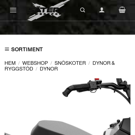
Skip
to
content
SORTIMENT
HEM
/
WEBSHOP
/
SNÖSKOTER
/
DYNOR &
RYGGSTÖD
/
DYNOR