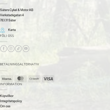
Säters Cykel & Motor AB
Verkstadsgatan 4
783 31 Säter
Karta
FÖLJ OSS
BETALNINGSALTERNATIV
Klarna
MasterCard
Swish
Visa
(SE)
INFORMATION
Köpvillkor
Integritetspolicy
Om oss