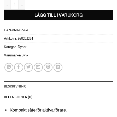
Deep snow Pro-säte Lynx mängd
LÄGG TILL I VARUKORG
EAN:
860202264
Artikelnr:
860202264
Kategori:
Dynor
Varumärke:
Lynx
BESKRIVNING
RECENSIONER (0)
Kompakt säte för aktiva förare.