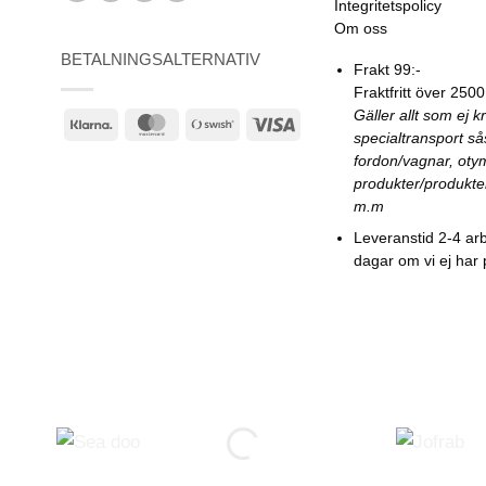
Integritetspolicy
Om oss
BETALNINGSALTERNATIV
Frakt 99:-
Fraktfritt över 2500
Gäller allt som ej k
Klarna
MasterCard
Swish
Visa
specialtransport s
(SE)
fordon/vagnar, oty
produkter/produkte
m.m
Leveranstid 2-4 ar
dagar om vi ej har 