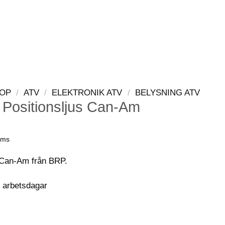
LOGGA IN
VARUKORG
OP
/
ATV
/
ELEKTRONIK ATV
/
BELYSNING ATV
 Positionsljus Can-Am
oms
ll Can-Am från BRP.
0 arbetsdagar
onsljus Can-Am mängd