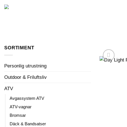
Skip
to
FORDON I LAGER
content
SORTIMENT
Personlig utrustning
Outdoor & Friluftsliv
ATV
Avgassystem ATV
ATV-vagnar
Bromsar
Däck & Bandsatser