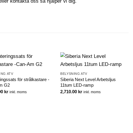
ller kontakta oss så hjälper vi dig.
ING ATV
BELYSNING ATV
ngssats för strålkastare -
Siberia Next Level Arbetsljus
m G2
11tum LED-ramp
00
kr
2,710.00
kr
inkl. moms
inkl. moms