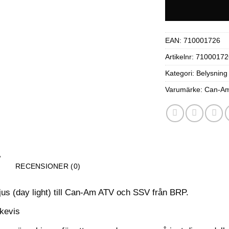
EAN:
710001726
Artikelnr:
71000172
Kategori:
Belysning
Varumärke:
Can-A
RECENSIONER (0)
ljus (day light) till Can-Am ATV och SSV från BRP.
ckevis