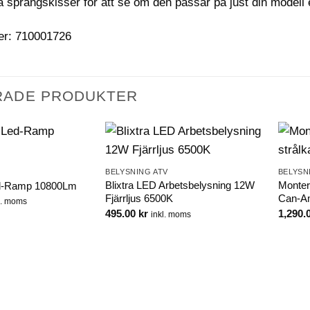
a sprängskisser för att se om den passar på just din modell e
er: 710001726
RADE PRODUKTER
BELYSNING ATV
BELYSN
Blixtra LED Arbetsbelysning 12W
Monteri
-Ramp 10800Lm
Fjärrljus 6500K
Can-A
l. moms
495.00
kr
1,290.
inkl. moms