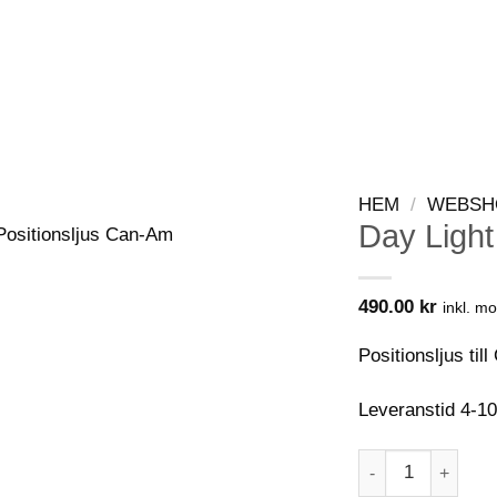
WEBSHOP
KONTAKT
VIP-KLUBB
HEM
/
WEBSH
Day Light
490.00
kr
inkl. m
Positionsljus ti
Leveranstid 4-1
Day Light Positi