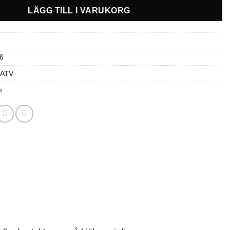
LÄGG TILL I VARUKORG
6
 ATV
m