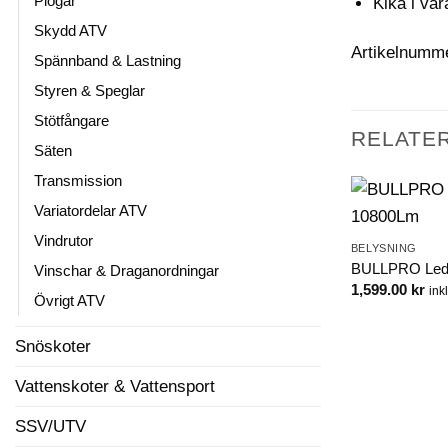
Plogar
Kika i vår
Skydd ATV
Artikelnumm
Spännband & Lastning
Styren & Speglar
Stötfångare
RELATE
Säten
Transmission
Variatordelar ATV
Vindrutor
BELYSNING
BULLPRO Led
Vinschar & Draganordningar
1,599.00
kr
ink
Övrigt ATV
Snöskoter
Vattenskoter & Vattensport
SSV/UTV