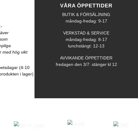
VÅRA ÖPPETTIDER
BUTIK & FÖRSÄLJNING
måndag-fredag: 9-17
:-
räver
VERKSTAD & SERVICE
åsom
måndag-fredag: 8-17
mpliga
lunchstängt: 12-13
r med hög vikt
AVVIKANDE ÖPPETTIDER
fredagen den 3/7: stänger kl 12
betsdagar (4-10
produkten i lager)