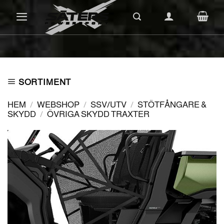
Skip
to
content
SORTIMENT
HEM
/
WEBSHOP
/
SSV/UTV
/
STÖTFÅNGARE &
SKYDD
/
ÖVRIGA SKYDD TRAXTER