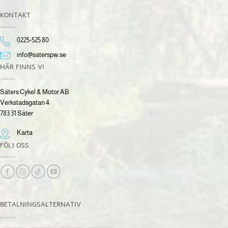
KONTAKT
0225-525 80
info@saterspw.se
HÄR FINNS VI
Säters Cykel & Motor AB
Verkstadsgatan 4
783 31 Säter
Karta
FÖLJ OSS
BETALNINGSALTERNATIV