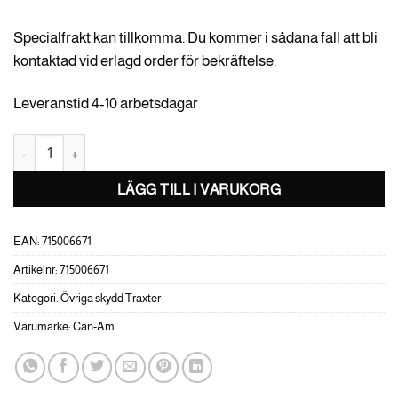
Specialfrakt kan tillkomma. Du kommer i sådana fall att bli
kontaktad vid erlagd order för bekräftelse.
Leveranstid 4-10 arbetsdagar
Can-Am Sten- och stubbskydd -Traxter G1 mängd
LÄGG TILL I VARUKORG
EAN:
715006671
Artikelnr:
715006671
Kategori:
Övriga skydd Traxter
Varumärke:
Can-Am