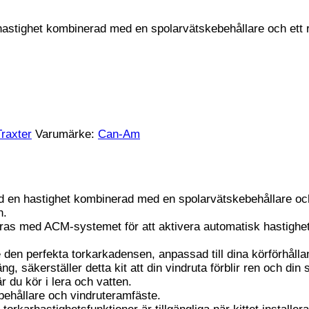
 hastighet kombinerad med en spolarvätskebehållare och ett
Traxter
Varumärke:
Can-Am
d en hastighet kombinerad med en spolarvätskebehållare och e
n.
greras med ACM-systemet för att aktivera automatisk hastighe
den perfekta torkarkadensen, anpassad till dina körförhålla
g, säkerställer detta kit att din vindruta förblir ren och din si
är du kör i lera och vatten.
behållare och vindruteramfäste.