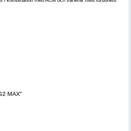
leras i kombination med ACM och varierar med fordonets
& G2 MAX”