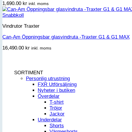
1,690.00
kr
inkl. moms
Snabbkoll
Vindrutor Traxter
Can-Am Öppningsbar glasvindruta -Traxter G1 & G1 MAX
16,490.00
kr
inkl. moms
SORTIMENT
Personlig utrustning
FXR Utförsäljning
Nyheter i butiken
Överdelar
T-shirt
Tröjor
Jackor
Underdelar
Shorts
Värmeshorts