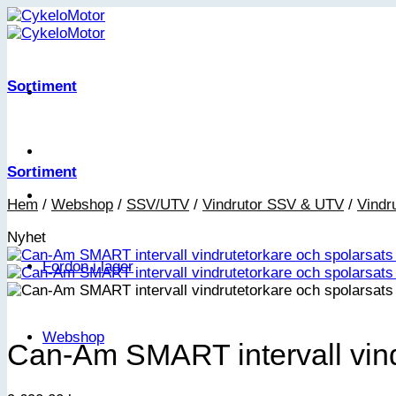
Skip
to
content
Sortiment
Sortiment
Hem
/
Webshop
/
SSV/UTV
/
Vindrutor SSV & UTV
/
Vindr
Nyhet
Fordon i lager
Webshop
Can-Am SMART intervall vind