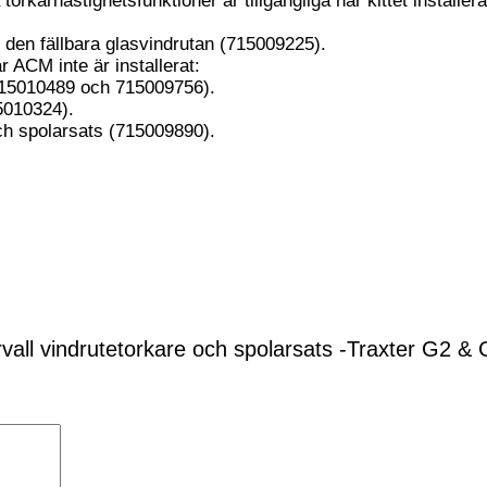
 torkarhastighetsfunktioner är tillgängliga när kittet instal
den fällbara glasvindrutan (715009225).
r ACM inte är installerat:
715010489 och 715009756).
5010324).
och spolarsats (715009890).
vall vindrutetorkare och spolarsats -Traxter G2 