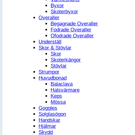
Byxor
Skoterbyxor
Overaller
Begagnade Overaller
Fodrade Overaller
Ofodrade Overaller
Underställ
Skor & Stövlar
Skor
Skoterkängor
Stövlar
Strumpor
Huvudbonad
Balaclava
Halsvärmare
Keps
Mössa
Goggles
Solglasögon
Handskar
Hjälmar
Skydd