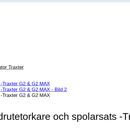
utor Traxter
rutetorkare och spolarsats -