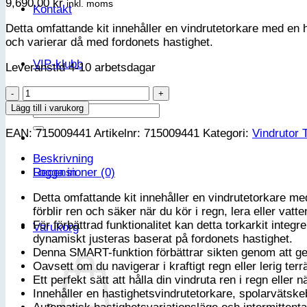
9,690.00
kr
inkl. moms
Kontakt
Detta omfattande kit innehåller en vindrutetorkare med en
och varierar då med fordonets hastighet.
VIP-klubb
Leveranstid 4-10 arbetsdagar
Can-
Am
Sök
Lägg till i varukorg
SMART
efter:
EAN:
715009441
Artikelnr:
715009441
Kategori:
Vindrutor 
intervall
vindrutetorkare
Beskrivning
och
Logga in
Recensioner (0)
spolarsats
-
Detta omfattande kit innehåller en vindrutetorkare me
Traxter
förblir ren och säker när du kör i regn, lera eller vatte
G2
För förbättrad funktionalitet kan detta torkarkit inte
Varukorg
&
dynamiskt justeras baserat på fordonets hastighet.
G2
Denna SMART-funktion förbättrar sikten genom att ge 
MAX
Oavsett om du navigerar i kraftigt regn eller lerig terrän
mängd
Ett perfekt sätt att hålla din vindruta ren i regn eller n
Innehåller en hastighetsvindrutetorkare, spolarvätske