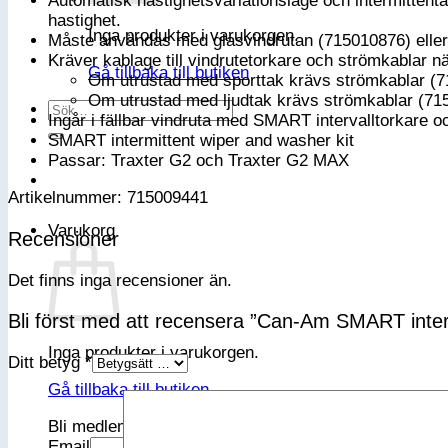
Automatisk hastighetsvariationsläge och intermittenta
hastighet.
Inga produkter i varukorgen.
Måste användas med glasvindrutan (715010876) eller 
Kräver kablage till vindrutetorkare och strömkablar nä
Gå tillbaka till butiken
Om utrustad med sporttak krävs strömkablar (
Om utrustad med ljudtak krävs strömkablar (71
Sök
Ingår i fällbar vindruta med SMART intervalltorkare 
efter:
SMART intermittent wiper and washer kit
Passar: Traxter G2 och Traxter G2 MAX
Artikelnummer: 715009441
Varukorg
Recensioner
Det finns inga recensioner än.
Bli först med att recensera ”Can-Am SMART inter
Inga produkter i varukorgen.
Ditt betyg
*
Gå tillbaka till butiken
Bli medlem i vår VIP-klubb
Email