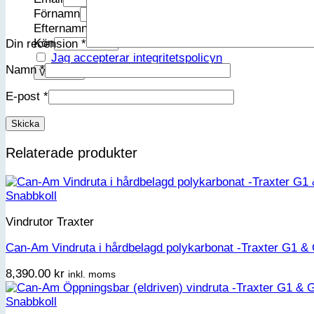
Förnamn
Efternamn
Kön
Din recension
*
Jag accepterar integritetspolicyn
Namn
*
E-post
*
Relaterade produkter
Snabbkoll
Vindrutor Traxter
Can-Am Vindruta i hårdbelagd polykarbonat -Traxter G1 
8,390.00
kr
inkl. moms
Snabbkoll