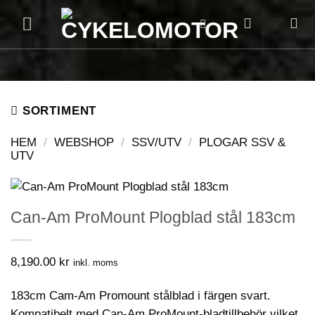
Skip
to
content
SORTIMENT
HEM
/
WEBSHOP
/
SSV/UTV
/
PLOGAR SSV &
UTV
Can-Am ProMount Plogblad stål 183cm
8,190.00
kr
inkl. moms
183cm Cam-Am Promount stålblad i färgen svart.
Kompatibelt med Can-Am ProMount-bladtillbehör vilket