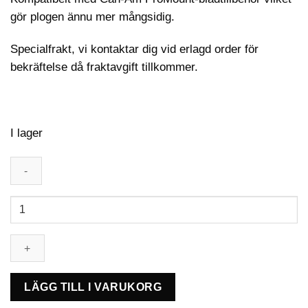
gör plogen ännu mer mångsidig.
Specialfrakt, vi kontaktar dig vid erlagd order för
bekräftelse då fraktavgift tillkommer.
I lager
Can-
Am
ProMount
Plogblad
stål
183cm
LÄGG TILL I VARUKORG
mängd