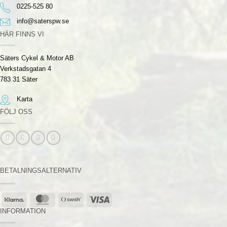
0225-525 80
info@saterspw.se
HÄR FINNS VI
Säters Cykel & Motor AB
Verkstadsgatan 4
783 31 Säter
Karta
FÖLJ OSS
BETALNINGSALTERNATIV
Klarna
MasterCard
Swish
Visa
(SE)
INFORMATION