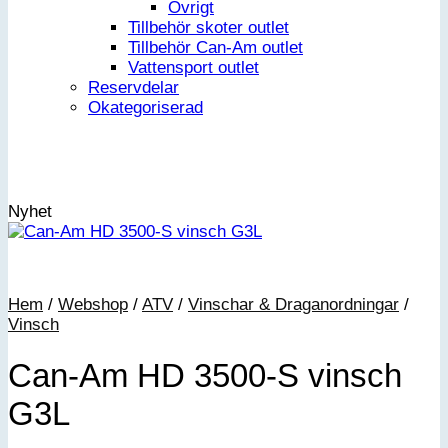
Övrigt
Tillbehör skoter outlet
Tillbehör Can-Am outlet
Vattensport outlet
Reservdelar
Okategoriserad
Nyhet
Hem
/
Webshop
/
ATV
/
Vinschar & Draganordningar
/
Vinsch
Can-Am HD 3500-S vinsch
G3L