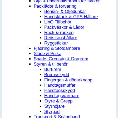
Olja & underhållsprodukter skoter
Packlådor & förvaring
Bensin- & Oljedunkar
Handskfack & GPS Hållare
LinQ Tillbehör
Packväskor & Lådor
Rack & räcken
Redskapshållare
Ryggsäckar
Fjädring & Stötdämpare
Släde & Pulka
Spade, Grensåg & Dragrem
Styren & tillbehör
Burkrem
Bromsskydd
Fingergas & dödarknapp
Handtagsmuffar
Handtagsskydd
Handtagsvärmare
Styre & Grepp
Styrhöjare
Styrpad
Transport & Spännband