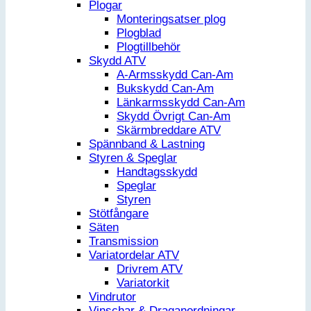
Plogar
Monteringsatser plog
Plogblad
Plogtillbehör
Skydd ATV
A-Armsskydd Can-Am
Bukskydd Can-Am
Länkarmsskydd Can-Am
Skydd Övrigt Can-Am
Skärmbreddare ATV
Spännband & Lastning
Styren & Speglar
Handtagsskydd
Speglar
Styren
Stötfångare
Säten
Transmission
Variatordelar ATV
Drivrem ATV
Variatorkit
Vindrutor
Vinschar & Draganordningar