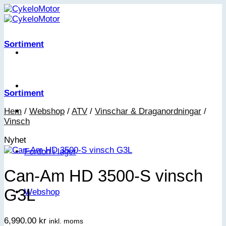
Skip
to
content
Sortiment
Sortiment
Hem
/
Webshop
/
ATV
/
Vinschar & Draganordningar
/
Vinsch
Nyhet
Fordon i lager
Can-Am HD 3500-S vinsch
G3L
Webshop
6,990.00
kr
inkl. moms