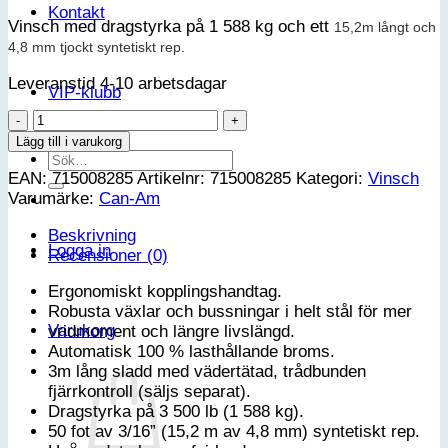
Kontakt
Vinsch med dragstyrka på 1 588 kg och ett
15,2m långt och
4,8 mm tjockt syntetiskt rep.
Leveranstid 4-10 arbetsdagar
VIP-klubb
Can-
Am
Lägg till i varukorg
Sök
HD
efter:
EAN:
715008285
Artikelnr:
715008285
Kategori:
Vinsch
3500-
Varumärke:
Can-Am
S
vinsch
Beskrivning
G3L
Logga in
Recensioner (0)
mängd
Ergonomiskt kopplingshandtag.
Robusta växlar och bussningar i helt stål för mer
Varukorg
vridmoment och längre livslängd.
Automatisk 100 % lasthållande broms.
3m lång sladd med vädertätad, trådbunden
fjärrkontroll (säljs separat).
Dragstyrka på 3 500 lb (1 588 kg).
50 fot av 3/16” (15,2 m av 4,8 mm) syntetiskt rep.