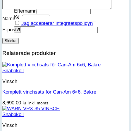
Förnamn
Efternamn
Kön
Namn
*
Jag accepterar integritetspolicyn
E-post
*
Relaterade produkter
Snabbkoll
Vinsch
Komplett vinchsats för Can-Am 6×6, Bakre
8,690.00
kr
inkl. moms
Snabbkoll
Vinsch