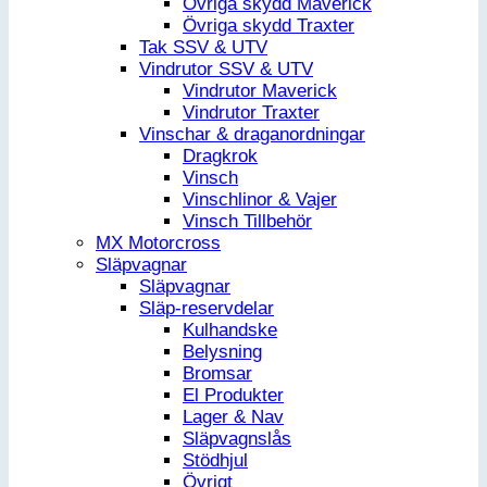
Övriga skydd Maverick
Övriga skydd Traxter
Tak SSV & UTV
Vindrutor SSV & UTV
Vindrutor Maverick
Vindrutor Traxter
Vinschar & draganordningar
Dragkrok
Vinsch
Vinschlinor & Vajer
Vinsch Tillbehör
MX Motorcross
Släpvagnar
Släpvagnar
Släp-reservdelar
Kulhandske
Belysning
Bromsar
El Produkter
Lager & Nav
Släpvagnslås
Stödhjul
Övrigt