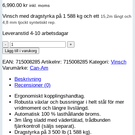
6,990.00
kr
inkl. moms
Vinsch med dragstyrka på 1 588 kg och ett
15,2m långt och
4,8 mm tjockt syntetiskt rep.
Leveranstid 4-10 arbetsdagar
Can-
Am
Lägg till i varukorg
HD
EAN:
715008285
Artikelnr:
715008285
Kategori:
Vinsch
3500-
Varumärke:
Can-Am
S
vinsch
Beskrivning
G3L
Recensioner (0)
mängd
Ergonomiskt kopplingshandtag.
Robusta växlar och bussningar i helt stål för mer
vridmoment och längre livslängd.
Automatisk 100 % lasthållande broms.
3m lång sladd med vädertätad, trådbunden
fjärrkontroll (säljs separat).
Dragstyrka på 3 500 lb (1 588 kg).