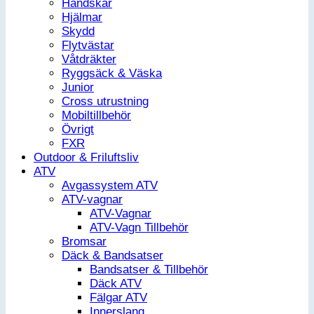
Handskar
Hjälmar
Skydd
Flytvästar
Våtdräkter
Ryggsäck & Väska
Junior
Cross utrustning
Mobiltillbehör
Övrigt
FXR
Outdoor & Friluftsliv
ATV
Avgassystem ATV
ATV-vagnar
ATV-Vagnar
ATV-Vagn Tillbehör
Bromsar
Däck & Bandsatser
Bandsatser & Tillbehör
Däck ATV
Fälgar ATV
Innerslang