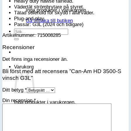
Heavy duty hawse fairlead.
Vädertät strömbrytare på styret.
Inga produkter i varukorgen.
Tätad solenoid för skydd i alla väder.
Plug-and-play
Gå tillbaka till butiken
Passar: G3L (2024 och tidigare)
Sök
Artikelnummer: 715008285
efter:
Recensioner
Det finns inga recensioner än.
Varukorg
Bli först med att recensera ”Can-Am HD 3500-S
vinsch G3L”
Ditt betyg
*
Din recension
*
Inga produkter i varukorgen.
Gå tillbaka till butiken
Bli medlem i vår VIP-klubb
Email