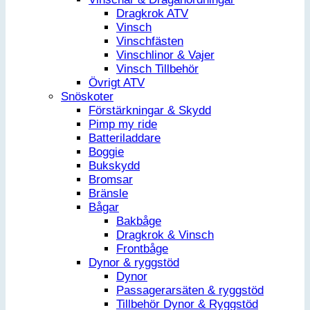
Dragkrok ATV
Vinsch
Vinschfästen
Vinschlinor & Vajer
Vinsch Tillbehör
Övrigt ATV
Snöskoter
Förstärkningar & Skydd
Pimp my ride
Batteriladdare
Boggie
Bukskydd
Bromsar
Bränsle
Bågar
Bakbåge
Dragkrok & Vinsch
Frontbåge
Dynor & ryggstöd
Dynor
Passagerarsäten & ryggstöd
Tillbehör Dynor & Ryggstöd