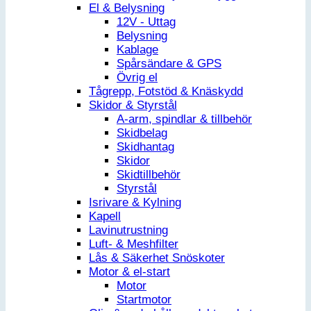
El & Belysning
12V - Uttag
Belysning
Kablage
Spårsändare & GPS
Övrig el
Tågrepp, Fotstöd & Knäskydd
Skidor & Styrstål
A-arm, spindlar & tillbehör
Skidbelag
Skidhantag
Skidor
Skidtillbehör
Styrstål
Isrivare & Kylning
Kapell
Lavinutrustning
Luft- & Meshfilter
Lås & Säkerhet Snöskoter
Motor & el-start
Motor
Startmotor