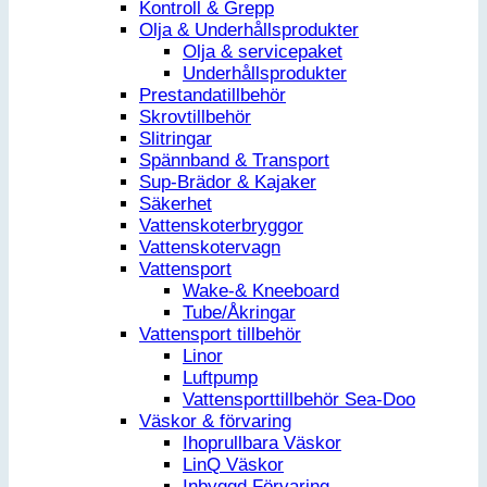
Kontroll & Grepp
Olja & Underhållsprodukter
Olja & servicepaket
Underhållsprodukter
Prestandatillbehör
Skrovtillbehör
Slitringar
Spännband & Transport
Sup-Brädor & Kajaker
Säkerhet
Vattenskoterbryggor
Vattenskotervagn
Vattensport
Wake-& Kneeboard
Tube/Åkringar
Vattensport tillbehör
Linor
Luftpump
Vattensporttillbehör Sea-Doo
Väskor & förvaring
Ihoprullbara Väskor
LinQ Väskor
Inbyggd Förvaring