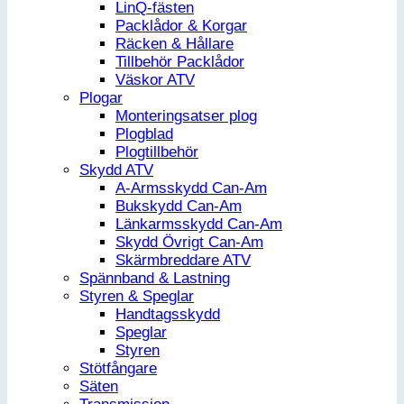
LinQ-fästen
Packlådor & Korgar
Räcken & Hållare
Tillbehör Packlådor
Väskor ATV
Plogar
Monteringsatser plog
Plogblad
Plogtillbehör
Skydd ATV
A-Armsskydd Can-Am
Bukskydd Can-Am
Länkarmsskydd Can-Am
Skydd Övrigt Can-Am
Skärmbreddare ATV
Spännband & Lastning
Styren & Speglar
Handtagsskydd
Speglar
Styren
Stötfångare
Säten