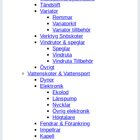
Tändstift
Variator
Remmar
Variatorkit
Variator tillbehör
Verktyg Snöskoter
Vindrutor & speglar
Speglar
Vindruta
Vindruta Tillbehör
Övrigt
Vattenskoter & Vattensport
Dynor
Elektronik
Ekolod
Länspump
Nycklar
Övrig elektronik
Högtalare
Fendrar & Förankring
Impellrar
Kapell