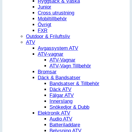
Ryggsäck & Väska
Junior
Cross utrustning
Mobiltillbehör
Övrigt
FXR
Outdoor & Friluftsliv
ATV
Avgassystem ATV
ATV-vagnar
ATV-Vagnar
ATV-Vagn Tillbehör
Bromsar
Däck & Bandsatser
Bandsatser & Tillbehör
Däck ATV
Fälgar ATV
Innerslang
Snökedjor & Dubb
Elektronik ATV
Audio ATV
Batteriladdare
Belysning ATV