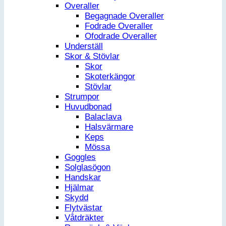
Overaller
Begagnade Overaller
Fodrade Overaller
Ofodrade Overaller
Underställ
Skor & Stövlar
Skor
Skoterkängor
Stövlar
Strumpor
Huvudbonad
Balaclava
Halsvärmare
Keps
Mössa
Goggles
Solglasögon
Handskar
Hjälmar
Skydd
Flytvästar
Våtdräkter