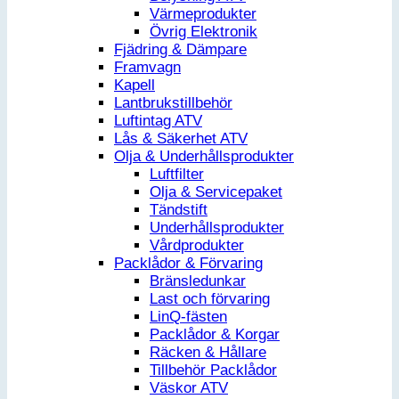
Värmeprodukter
Övrig Elektronik
Fjädring & Dämpare
Framvagn
Kapell
Lantbrukstillbehör
Luftintag ATV
Lås & Säkerhet ATV
Olja & Underhållsprodukter
Luftfilter
Olja & Servicepaket
Tändstift
Underhållsprodukter
Vårdprodukter
Packlådor & Förvaring
Bränsledunkar
Last och förvaring
LinQ-fästen
Packlådor & Korgar
Räcken & Hållare
Tillbehör Packlådor
Väskor ATV