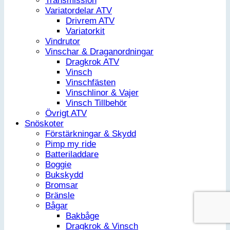
Transmission
Variatordelar ATV
Drivrem ATV
Variatorkit
Vindrutor
Vinschar & Draganordningar
Dragkrok ATV
Vinsch
Vinschfästen
Vinschlinor & Vajer
Vinsch Tillbehör
Övrigt ATV
Snöskoter
Förstärkningar & Skydd
Pimp my ride
Batteriladdare
Boggie
Bukskydd
Bromsar
Bränsle
Bågar
Bakbåge
Dragkrok & Vinsch