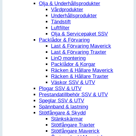
Olja & Underhållsprodukter
Vårdprodukter
Underhållsprodukter
Tändstift
Luftfilter
Olja & Servicepaket SSV
Packlådor & Förvaring
Last & Förvaring Maverick
Last & Förvaring Traxter
LinQ montering
Packlådor & Korgar
Räcken & Hållare Maverick
Räcken & Hållare Traxter
Väskor SSV & UTV
Plogar SSV & UTV
Prestandatillbehör SSV & UTV
Speglar SSV & UTV
Spännband & lastning
Stötfångare & Skydd
Stänkskärmar
Stötfångare Traxter
Stötfångare Maverick