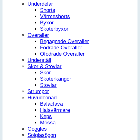
Underdelar
Shorts
Värmeshorts
Byxor
Skoterbyxor
Overaller
Begagnade Overaller
Fodrade Overaller
Ofodrade Overaller
Underställ
Skor & Stövlar
Skor
Skoterkängor
Stövlar
Strumpor
Huvudbonad
Balaclava
Halsvärmare
Keps
Mössa
Goggles
Solglasögon