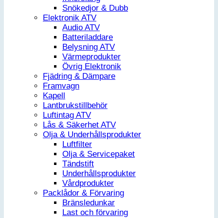
Snökedjor & Dubb
Elektronik ATV
Audio ATV
Batteriladdare
Belysning ATV
Värmeprodukter
Övrig Elektronik
Fjädring & Dämpare
Framvagn
Kapell
Lantbrukstillbehör
Luftintag ATV
Lås & Säkerhet ATV
Olja & Underhållsprodukter
Luftfilter
Olja & Servicepaket
Tändstift
Underhållsprodukter
Vårdprodukter
Packlådor & Förvaring
Bränsledunkar
Last och förvaring