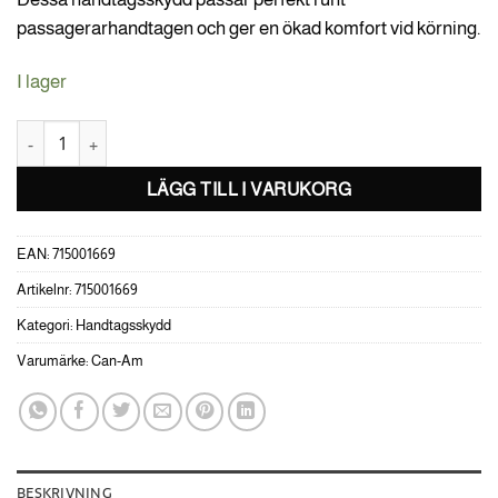
passagerarhandtagen och ger en ökad komfort vid körning.
I lager
Can-Am Handtagsskydd för passagerare mängd
LÄGG TILL I VARUKORG
EAN:
715001669
Artikelnr:
715001669
Kategori:
Handtagsskydd
Varumärke:
Can-Am
BESKRIVNING