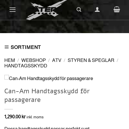
Skip
to
content
SORTIMENT
HEM
/
WEBSHOP
/
ATV
/
STYREN & SPEGLAR
/
HANDTAGSSKYDD
Can-Am Handtagsskydd för
passagerare
1,290.00
kr
inkl. moms
Dessa handtagsskydd passar perfekt runt