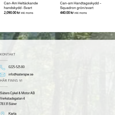
Can-Am Heltäckande
Can-am Handtagsskydd –
handskydd -Svart
Squadron grön/svart
2,090.00
kr
440.00
kr
inkl. moms
inkl. moms
KONTAKT
0225-525 80
info@saterspw.se
HÄR FINNS VI
Säters Cykel & Motor AB
Verkstadsgatan 4
783 31 Säter
Karta