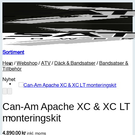
Skip
to
content
Sortiment
Hem
/
Webshop
/
ATV
/
Däck & Bandsatser
/
Bandsatser &
Tillbehör
Nyhet
Can-Am Apache XC & XC LT
monteringskit
4,890.00
kr
inkl. moms