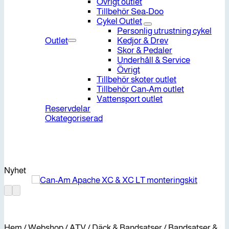
Övrigt outlet
Tillbehör Sea-Doo
Cykel Outlet
Personlig utrustning cykel
Outlet
Kedjor & Drev
Skor & Pedaler
Underhåll & Service
Övrigt
Tillbehör skoter outlet
Tillbehör Can-Am outlet
Vattensport outlet
Reservdelar
Okategoriserad
Nyhet
Hem
/
Webshop
/
ATV
/
Däck & Bandsatser
/
Bandsatser &