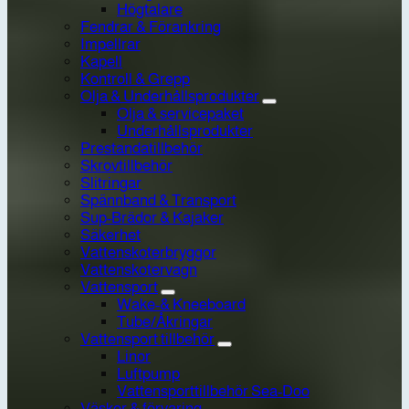
Högtalare
Fendrar & Förankring
Impellrar
Kapell
Kontroll & Grepp
Olja & Underhållsprodukter
Olja & servicepaket
Underhållsprodukter
Prestandatillbehör
Skrovtillbehör
Slitringar
Spännband & Transport
Sup-Brädor & Kajaker
Säkerhet
Vattenskoterbryggor
Vattenskotervagn
Vattensport
Wake-& Kneeboard
Tube/Åkringar
Vattensport tillbehör
Linor
Luftpump
Vattensporttillbehör Sea-Doo
Väskor & förvaring