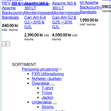
till Apache
REV-XP &
Apache 360 &
Apache 360 &
Gå tillbaka till butiken
590.
Backcountry
Apache
360 LT
360 LT
mom
Bandsats
Backcountry
Monteringssats
Monteringssats
Bandsats
Can-Am 6×6
Can-Am G2 &
1,990.00
kr
G2->2018 &
G2S ->2018,
inkl. moms
840.00
kr
G2L
G2L
inkl. moms
2,390.00
kr
4,090.00
kr
inkl.
inkl.
moms
moms
SORTIMENT
Personlig utrustning
FXR Utförsäljning
Nyheter i butiken
Överdelar
T-shirt
Tröjor
Jackor
Underdelar
Shorts