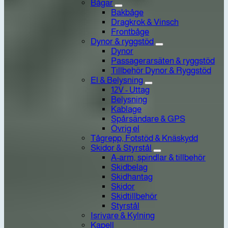
Bågar
Bakbåge
Dragkrok & Vinsch
Frontbåge
Dynor & ryggstöd
Dynor
Passagerarsäten & ryggstöd
Tillbehör Dynor & Ryggstöd
El & Belysning
12V - Uttag
Belysning
Kablage
Spårsändare & GPS
Övrig el
Tågrepp, Fotstöd & Knäskydd
Skidor & Styrstål
A-arm, spindlar & tillbehör
Skidbelag
Skidhantag
Skidor
Skidtillbehör
Styrstål
Isrivare & Kylning
Kapell