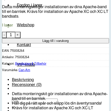
Fordon i lager
Detta monteringskit gör installationen av dina Apache-band
till en barnlek. Krävs för installation av Apache XC och XC LT
bandsats.
Webshop
I lager
Can-Am Apache XC & XC LT monteringskit mängd
Lägg till i varukorg
Kontakt
EAN:
715008264
Artikelnr:
715008264
Kategori:
Bandsatser & Tillbehör
VIP-klubb
Varumärke:
Can-Am
Beskrivning
Recensioner (0)
Detta monteringskit gör installationen av dina Apache-
band till en barnlek.
Sök
Håll dig på rätt spår och släpp lös din äventyrsanda!
efter:
Krävs för installation av Apache XC och XC LT