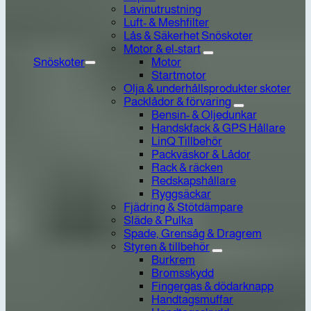
Lavinutrustning
Luft- & Meshfilter
Lås & Säkerhet Snöskoter
Motor & el-start
Snöskoter
Motor
Startmotor
Olja & underhållsprodukter skoter
Packlådor & förvaring
Bensin- & Oljedunkar
Handskfack & GPS Hållare
LinQ Tillbehör
Packväskor & Lådor
Rack & räcken
Redskapshållare
Ryggsäckar
Fjädring & Stötdämpare
Släde & Pulka
Spade, Grensåg & Dragrem
Styren & tillbehör
Burkrem
Bromsskydd
Fingergas & dödarknapp
Handtagsmuffar