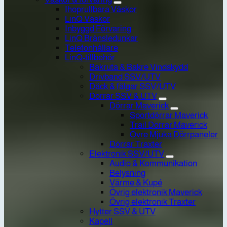
Ihoprullbara Väskor
LinQ Väskor
Inbyggd Förvaring
LinQ Bränsledunkar
Telefonhållare
LinQ-tillbehör
Bakruta & Bakre Vindskydd
Drivband SSV/UTV
Däck & fälgar SSV/UTV
Dörrar SSV & UTV
Dörrar Maverick
Sportdörrar Maverick
Trail Dörrar Maverick
Övre Mjuka Dörrpaneler
Dörrar Traxter
Elektronik SSV/UTV
Audio & Kommunikation
Belysning
Värme & Kupé
Övrig elektronik Maverick
Övrig elektronik Traxter
Hytter SSV & UTV
Kapell