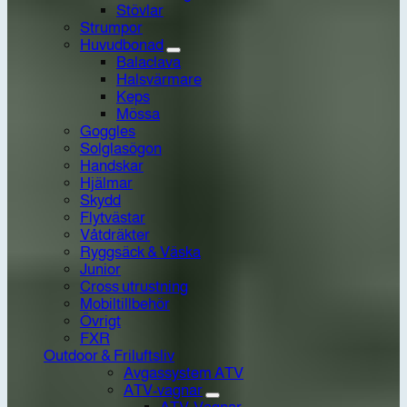
Stövlar
Strumpor
Huvudbonad
Balaclava
Halsvärmare
Keps
Mössa
Goggles
Solglasögon
Handskar
Hjälmar
Skydd
Flytvästar
Våtdräkter
Ryggsäck & Väska
Junior
Cross utrustning
Mobiltillbehör
Övrigt
FXR
Outdoor & Friluftsliv
Avgassystem ATV
ATV-vagnar