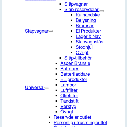
Släpvagnar
Släp-reservdelar
Kulhandske
Belysning
Bromsar
Släpvagnar
El Produkter
Lager & Nav
Släpvagnslås
Stödhjul
Övrigt
Släp-tillbehör
Aspen Bränsle
Batterier
Batteriladdare
EL-produkter
Lampor
Universal
Luftfilter
Oljefilter
Tändstift
Verktyg
Övrigt
Reservdelar outlet
Personlig utrustning outlet