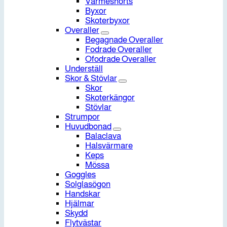
Värmeshorts
Byxor
Skoterbyxor
Overaller
Begagnade Overaller
Fodrade Overaller
Ofodrade Overaller
Underställ
Skor & Stövlar
Skor
Skoterkängor
Stövlar
Strumpor
Huvudbonad
Balaclava
Halsvärmare
Keps
Mössa
Goggles
Solglasögon
Handskar
Hjälmar
Skydd
Flytvästar