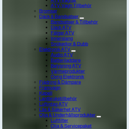
ATV-Vagnar
ATV-Vagn Tillbehör
Bromsar
Däck & Bandsatser
Bandsatser & Tillbehör
Däck ATV
Fälgar ATV
Innerslang
Snökedjor & Dubb
Elektronik ATV
Audio ATV
Batteriladdare
Belysning ATV
Värmeprodukter
Övrig Elektronik
Fjädring & Dämpare
Framvagn
Kapell
Lantbrukstillbehör
Luftintag ATV
Lås & Säkerhet ATV
Olja & Underhållsprodukter
Luftfilter
Olja & Servicepaket