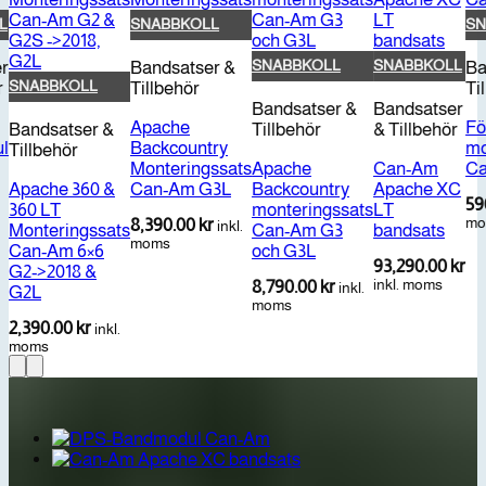
L
SNABBKOLL
SN
SNABBKOLL
SNABBKOLL
r
Bandsatser &
Ba
SNABBKOLL
r
Tillbehör
Ti
Bandsatser &
Bandsatser
Apache
För
Bandsatser &
Tillbehör
& Tillbehör
l
Backcountry
mo
Tillbehör
Monteringssats
Apache
Can-Am
C
Apache 360 &
Can-Am G3L
Backcountry
Apache XC
59
360 LT
monteringssats
LT
mo
8,390.00
kr
inkl.
Monteringssats
Can-Am G3
bandsats
moms
Can-Am 6×6
och G3L
93,290.00
kr
G2->2018 &
inkl. moms
8,790.00
kr
inkl.
G2L
moms
2,390.00
kr
inkl.
moms