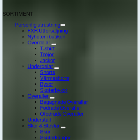
SORTIMENT
Personlig utrustning
FXR Utförsäljning
Nyheter i butiken
Överdelar
T-shirt
Tröjor
Jackor
Underdelar
Shorts
Värmeshorts
Byxor
Skoterbyxor
Overaller
Begagnade Overaller
Fodrade Overaller
Ofodrade Overaller
Underställ
Skor & Stövlar
Skor
Skoterkängor