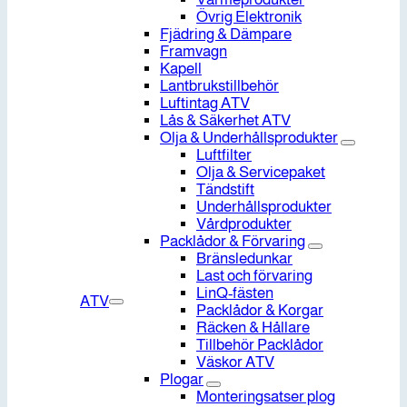
Övrig Elektronik
Fjädring & Dämpare
Framvagn
Kapell
Lantbrukstillbehör
Luftintag ATV
Lås & Säkerhet ATV
Olja & Underhållsprodukter
Luftfilter
Olja & Servicepaket
Tändstift
Underhållsprodukter
Vårdprodukter
Packlådor & Förvaring
Bränsledunkar
Last och förvaring
LinQ-fästen
ATV
Packlådor & Korgar
Räcken & Hållare
Tillbehör Packlådor
Väskor ATV
Plogar
Monteringsatser plog