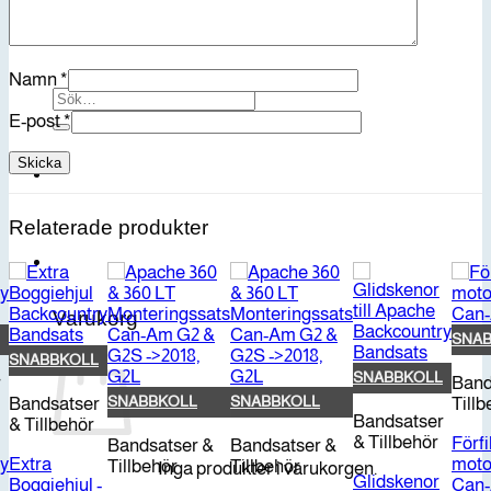
Namn
*
Sök
efter:
E-post
*
Relaterade produkter
Varukorg
SNA
SNABBKOLL
SNABBKOLL
r
Band
SNABBKOLL
SNABBKOLL
Bandsatser
Tillb
Bandsatser
& Tillbehör
& Tillbehör
Förfi
Bandsatser &
Bandsatser &
y
Extra
moto
Tillbehör
Tillbehör
Inga produkter i varukorgen.
Glidskenor
Boggiehjul -
Can