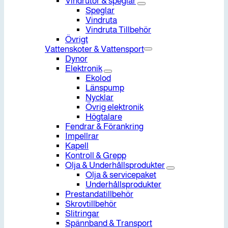
Vindrutor & speglar
Speglar
Vindruta
Vindruta Tillbehör
Övrigt
Vattenskoter & Vattensport
Dynor
Elektronik
Ekolod
Länspump
Nycklar
Övrig elektronik
Högtalare
Fendrar & Förankring
Impellrar
Kapell
Kontroll & Grepp
Olja & Underhållsprodukter
Olja & servicepaket
Underhållsprodukter
Prestandatillbehör
Skrovtillbehör
Slitringar
Spännband & Transport