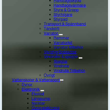
Handtagsskydd
Handtagsvärmare
Styre & Grepp
Styrhöjare
Styrpad
Transport & Spännband
Tändstift
Variator
Remmar
Variatorkit
Variator tillbehör
Verktyg Snöskoter
Vindrutor & speglar
Speglar
Vindruta
Vindruta Tillbehör
Övrigt
Vattenskoter & Vattensport
Dynor
Elektronik
Ekolod
Länspump
Nycklar
Övrig elektronik