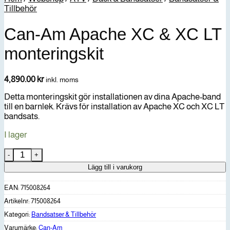
Tillbehör
Can-Am Apache XC & XC LT
monteringskit
4,890.00
kr
inkl. moms
Detta monteringskit gör installationen av dina Apache-band
till en barnlek. Krävs för installation av Apache XC och XC LT
bandsats.
I lager
Can-Am Apache XC & XC LT monteringskit mängd
Lägg till i varukorg
EAN:
715008264
Artikelnr:
715008264
Kategori:
Bandsatser & Tillbehör
Varumärke:
Can-Am