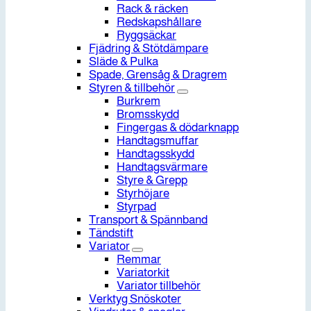
Rack & räcken
Redskapshållare
Ryggsäckar
Fjädring & Stötdämpare
Släde & Pulka
Spade, Grensåg & Dragrem
Styren & tillbehör
Burkrem
Bromsskydd
Fingergas & dödarknapp
Handtagsmuffar
Handtagsskydd
Handtagsvärmare
Styre & Grepp
Styrhöjare
Styrpad
Transport & Spännband
Tändstift
Variator
Remmar
Variatorkit
Variator tillbehör
Verktyg Snöskoter