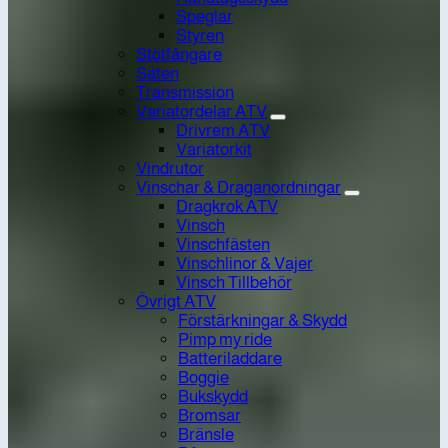
Speglar
Styren
Stötfångare
Säten
Transmission
Variatordelar ATV
Drivrem ATV
Variatorkit
Vindrutor
Vinschar & Draganordningar
Dragkrok ATV
Vinsch
Vinschfästen
Vinschlinor & Vajer
Vinsch Tillbehör
Övrigt ATV
Förstärkningar & Skydd
Pimp my ride
Batteriladdare
Boggie
Bukskydd
Bromsar
Bränsle