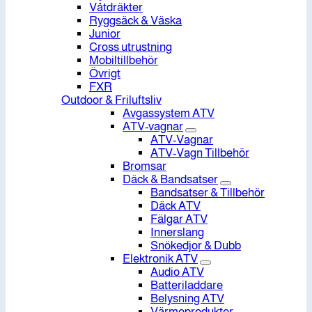
Våtdräkter
Ryggsäck & Väska
Junior
Cross utrustning
Mobiltillbehör
Övrigt
FXR
Outdoor & Friluftsliv
Avgassystem ATV
ATV-vagnar
ATV-Vagnar
ATV-Vagn Tillbehör
Bromsar
Däck & Bandsatser
Bandsatser & Tillbehör
Däck ATV
Fälgar ATV
Innerslang
Snökedjor & Dubb
Elektronik ATV
Audio ATV
Batteriladdare
Belysning ATV
Värmeprodukter