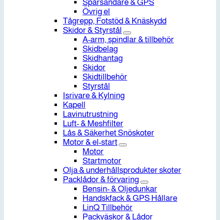
Spårsändare & GPS
Övrig el
Tågrepp, Fotstöd & Knäskydd
Skidor & Styrstål
A-arm, spindlar & tillbehör
Skidbelag
Skidhantag
Skidor
Skidtillbehör
Styrstål
Isrivare & Kylning
Kapell
Lavinutrustning
Luft- & Meshfilter
Lås & Säkerhet Snöskoter
Motor & el-start
Motor
Startmotor
Olja & underhållsprodukter skoter
Packlådor & förvaring
Bensin- & Oljedunkar
Handskfack & GPS Hållare
LinQ Tillbehör
Packväskor & Lådor