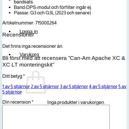
bandsats.
Band-DPS-modul och förfilter ingår ej.
Passar: G3 och G3L (2023 och senare)
Artikelnummer: 715008264
Logga in
Recensioner
Det finns inga recensioner än.
Varukorg
Bli först med att recensera ”Can-Am Apache XC &
XC LT monteringskit”
Ditt betyg
*
1 av 5 stjärnor
2 av 5 stjärnor
3 av 5 stjärnor
4 av 5 stjärnor
5 av
5 stjärnor
Din recension
*
Inga produkter i varukorgen.
Gå tillbaka till butiken