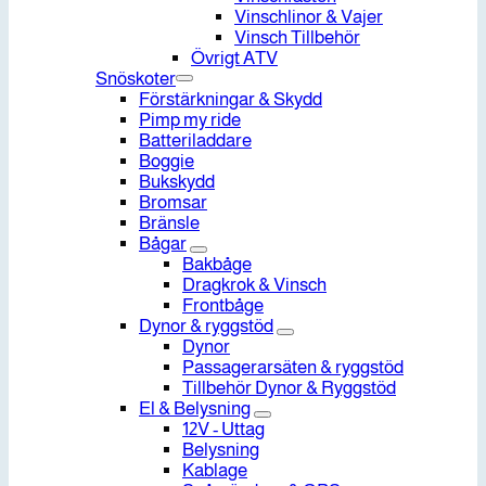
Vinschlinor & Vajer
Vinsch Tillbehör
Övrigt ATV
Snöskoter
Förstärkningar & Skydd
Pimp my ride
Batteriladdare
Boggie
Bukskydd
Bromsar
Bränsle
Bågar
Bakbåge
Dragkrok & Vinsch
Frontbåge
Dynor & ryggstöd
Dynor
Passagerarsäten & ryggstöd
Tillbehör Dynor & Ryggstöd
El & Belysning
12V - Uttag
Belysning
Kablage