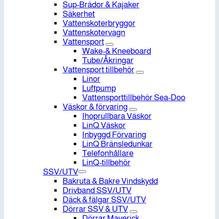
Sup-Brädor & Kajaker
Säkerhet
Vattenskoterbryggor
Vattenskotervagn
Vattensport
Wake-& Kneeboard
Tube/Åkringar
Vattensport tillbehör
Linor
Luftpump
Vattensporttillbehör Sea-Doo
Väskor & förvaring
Ihoprullbara Väskor
LinQ Väskor
Inbyggd Förvaring
LinQ Bränsledunkar
Telefonhållare
LinQ-tillbehör
SSV/UTV
Bakruta & Bakre Vindskydd
Drivband SSV/UTV
Däck & fälgar SSV/UTV
Dörrar SSV & UTV
Dörrar Maverick