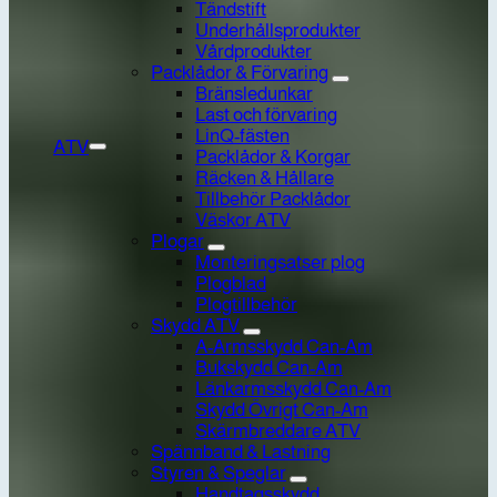
Tändstift
Underhållsprodukter
Vårdprodukter
Packlådor & Förvaring
Bränsledunkar
Last och förvaring
LinQ-fästen
ATV
Packlådor & Korgar
Räcken & Hållare
Tillbehör Packlådor
Väskor ATV
Plogar
Monteringsatser plog
Plogblad
Plogtillbehör
Skydd ATV
A-Armsskydd Can-Am
Bukskydd Can-Am
Länkarmsskydd Can-Am
Skydd Övrigt Can-Am
Skärmbreddare ATV
Spännband & Lastning
Styren & Speglar
Handtagsskydd