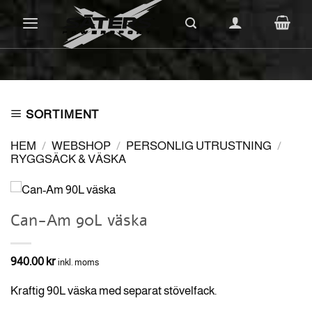
Skip
to
content
SORTIMENT
HEM
/
WEBSHOP
/
PERSONLIG UTRUSTNING
/
RYGGSÄCK & VÄSKA
Can-Am 90L väska
940.00
kr
inkl. moms
Kraftig 90L väska med separat stövelfack.