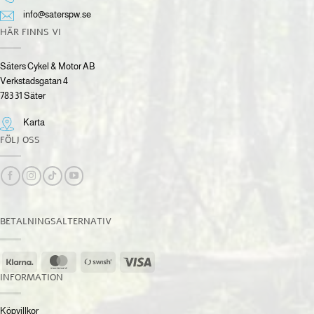
info@saterspw.se
HÄR FINNS VI
Säters Cykel & Motor AB
Verkstadsgatan 4
783 31 Säter
Karta
FÖLJ OSS
BETALNINGSALTERNATIV
Klarna
MasterCard
Swish
Visa
(SE)
INFORMATION
Köpvillkor