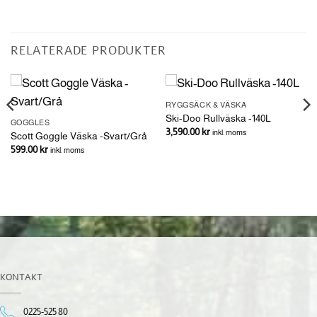
RELATERADE PRODUKTER
RYGGSÄCK & VÄSKA
Ski-Doo Rullväska -140L
GOGGLES
3,590.00
kr
inkl. moms
Scott Goggle Väska -Svart/Grå
599.00
kr
inkl. moms
KONTAKT
0225-525 80