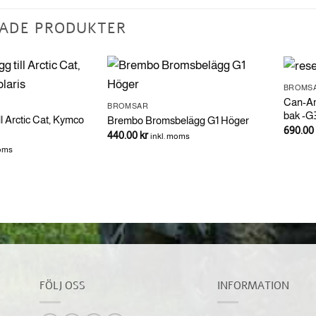
ADE PRODUKTER
BROMS
Can-Am
BROMSAR
bak -G
l Arctic Cat, Kymco
Brembo Bromsbelägg G1 Höger
690.00
440.00
kr
inkl. moms
moms
FÖLJ OSS
INFORMATION