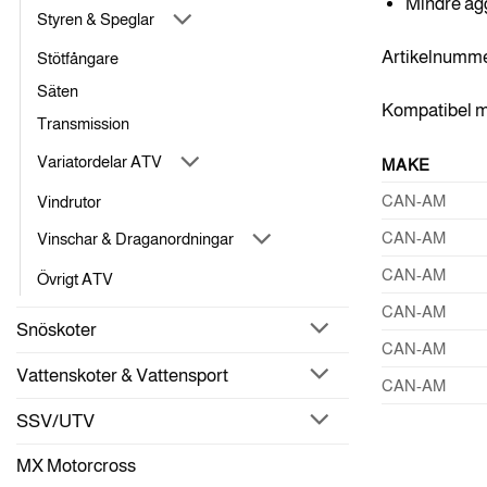
Mindre agg
Styren & Speglar
Artikelnumm
Stötfångare
Säten
Kompatibel m
Transmission
Variatordelar ATV
MAKE
CAN-AM
Vindrutor
CAN-AM
Vinschar & Draganordningar
CAN-AM
Övrigt ATV
CAN-AM
Snöskoter
CAN-AM
Vattenskoter & Vattensport
CAN-AM
SSV/UTV
MX Motorcross