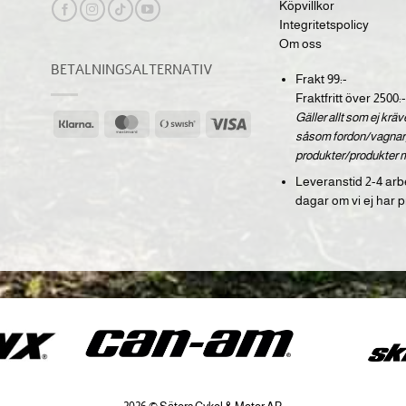
Köpvillkor
Integritetspolicy
Om oss
BETALNINGSALTERNATIV
Frakt 99:-
Fraktfritt över 2500:-
Gäller allt som ej krä
Klarna
MasterCard
Swish
Visa
såsom fordon/vagnar,
(SE)
produkter/produkter 
Leveranstid 2-4 arb
dagar om vi ej har p