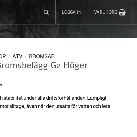
LOGGA IN
VARUKORG
OP
/
ATV
/
BROMSAR
romsbelägg G2 Höger
ms
ch stabilitet under alla driftsförhållanden. Lämpligt
ot slitage, även när den utsätts för vatten och lera.
gg G2 Höger mängd