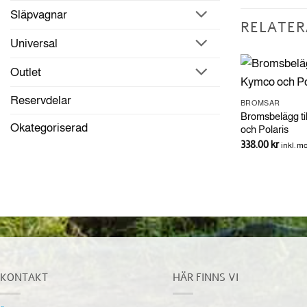
Släpvagnar
RELATER
Universal
Outlet
belägg till
Reservdelar
BROMSAR
BROMSAR
 -G3 och G3L
Bromsbelägg til
Brembo Bromsbelägg G2 Vänster
Okategoriserad
och Polaris
440.00
kr
inkl. moms
338.00
kr
inkl. 
KONTAKT
HÄR FINNS VI