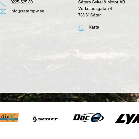
0225-525 80
Säters Cykel & Motor AB
Verkstadsgatan 4
info@saterspw.se
783 31 Säter
Karta