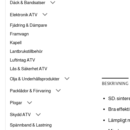
Däck & Bandsatser
Elektronik ATV
Fjädring & Dämpare
Framvagn
Kapell
Lantbrukstillbehör
Luftintag ATV
Lås & Säkerhet ATV
Olja & Underhållsprodukter
BESKRIVNING
Packlådor & Förvaring
SD: sinter
Plogar
Bra effekti
Skydd ATV
Lämpligt m
Spännband & Lastning