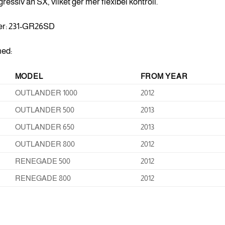
ressiv än SX, vilket ger mer flexibel kontroll.
er: 231-GR26SD
ed:
MODEL
FROM YEAR
OUTLANDER 1000
2012
OUTLANDER 500
2013
OUTLANDER 650
2013
OUTLANDER 800
2012
RENEGADE 500
2012
RENEGADE 800
2012