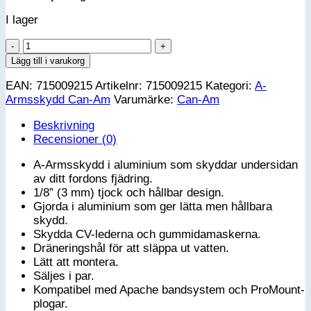
I lager
Bakre
A-
Lägg till i varukorg
armsskydd
EAN:
715009215
Artikelnr:
715009215
Kategori:
A-
Can-
Armsskydd Can-Am
Varumärke:
Can-Am
Am
G3
Beskrivning
mängd
Recensioner (0)
A-Armsskydd i aluminium som skyddar undersidan
av ditt fordons fjädring.
1/8” (3 mm) tjock och hållbar design.
Gjorda i aluminium som ger lätta men hållbara
skydd.
Skydda CV-lederna och gummidamaskerna.
Dräneringshål för att släppa ut vatten.
Lätt att montera.
Säljes i par.
Kompatibel med Apache bandsystem och ProMount-
plogar.