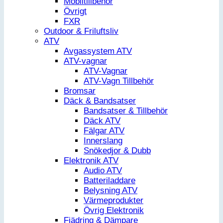
Mobiltillbehör
Övrigt
FXR
Outdoor & Friluftsliv
ATV
Avgassystem ATV
ATV-vagnar
ATV-Vagnar
ATV-Vagn Tillbehör
Bromsar
Däck & Bandsatser
Bandsatser & Tillbehör
Däck ATV
Fälgar ATV
Innerslang
Snökedjor & Dubb
Elektronik ATV
Audio ATV
Batteriladdare
Belysning ATV
Värmeprodukter
Övrig Elektronik
Fjädring & Dämpare