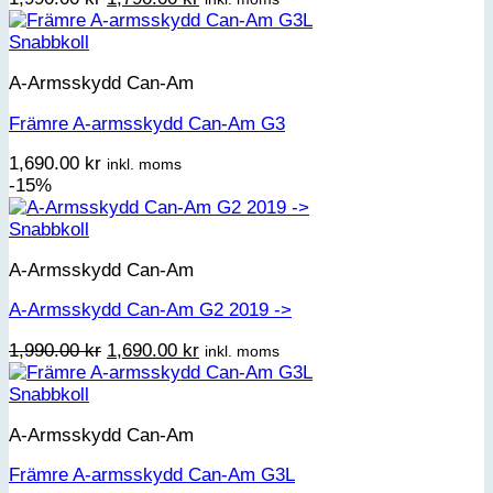
ursprungliga
nuvarande
priset
priset
Snabbkoll
var:
är:
A-Armsskydd Can-Am
1,990.00 kr.
1,790.00 kr.
Främre A-armsskydd Can-Am G3
1,690.00
kr
inkl. moms
-15%
Snabbkoll
A-Armsskydd Can-Am
A-Armsskydd Can-Am G2 2019 ->
Det
Det
1,990.00
kr
1,690.00
kr
inkl. moms
ursprungliga
nuvarande
priset
priset
Snabbkoll
var:
är:
A-Armsskydd Can-Am
1,990.00 kr.
1,690.00 kr.
Främre A-armsskydd Can-Am G3L