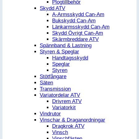
Plogtillbehör
Skydd ATV
A-Armsskydd Can-Am
Bukskydd Can-Am
Länkarmsskydd Can-Am
Skydd Övrigt Can-Am
Skärmbreddare ATV
Spännband & Lastning
Styren & Speglar
Handtagsskydd
Speglar
Styren
Stötfångare
Säten
Transmission
Variatordelar ATV
Drivrem ATV
Variatorkit
Vindrutor
Vinschar & Draganordningar
Dragkrok ATV
Vinsch
Vinschfästen