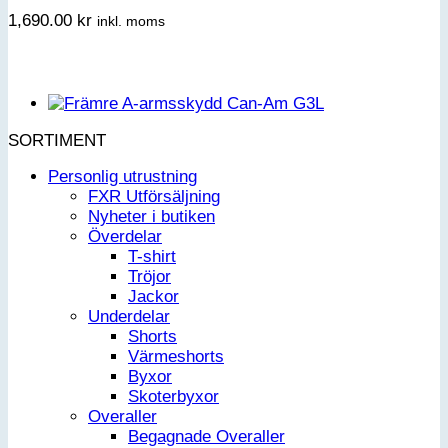
1,690.00
kr
inkl. moms
SORTIMENT
Personlig utrustning
FXR Utförsäljning
Nyheter i butiken
Överdelar
T-shirt
Tröjor
Jackor
Underdelar
Shorts
Värmeshorts
Byxor
Skoterbyxor
Overaller
Begagnade Overaller