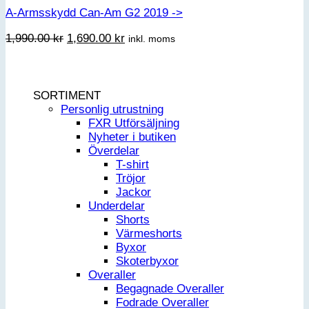
A-Armsskydd Can-Am G2 2019 ->
Det
Det
1,990.00
kr
1,690.00
kr
inkl. moms
ursprungliga
nuvarande
priset
priset
var:
är:
1,990.00 kr.
1,690.00 kr.
SORTIMENT
Personlig utrustning
FXR Utförsäljning
Nyheter i butiken
Överdelar
T-shirt
Tröjor
Jackor
Underdelar
Shorts
Värmeshorts
Byxor
Skoterbyxor
Overaller
Begagnade Overaller
Fodrade Overaller