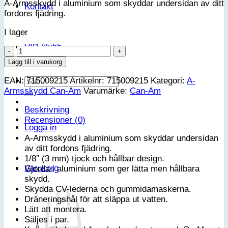
A-Armsskydd i aluminium som skyddar undersidan av ditt
Kontakt
fordons fjädring.
I lager
VIP-klubb
Bakre
A-
Lägg till i varukorg
armsskydd
Sök
EAN:
715009215
Artikelnr:
715009215
Kategori:
A-
Can-
efter:
Armsskydd Can-Am
Varumärke:
Can-Am
Am
G3
Beskrivning
mängd
Recensioner (0)
Logga in
A-Armsskydd i aluminium som skyddar undersidan
av ditt fordons fjädring.
1/8” (3 mm) tjock och hållbar design.
Varukorg
Gjorda i aluminium som ger lätta men hållbara
skydd.
Skydda CV-lederna och gummidamaskerna.
Dräneringshål för att släppa ut vatten.
Lätt att montera.
Säljes i par.