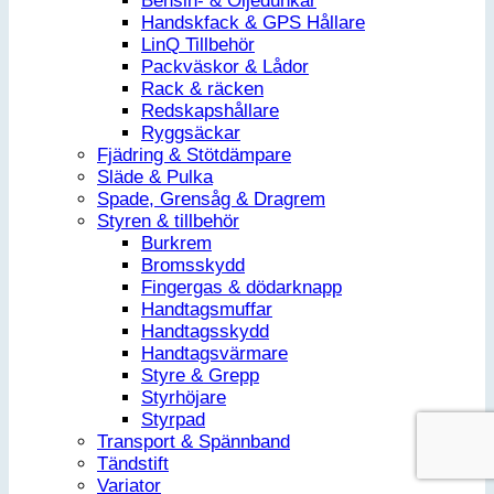
Bensin- & Oljedunkar
Handskfack & GPS Hållare
LinQ Tillbehör
Packväskor & Lådor
Rack & räcken
Redskapshållare
Ryggsäckar
Fjädring & Stötdämpare
Släde & Pulka
Spade, Grensåg & Dragrem
Styren & tillbehör
Burkrem
Bromsskydd
Fingergas & dödarknapp
Handtagsmuffar
Handtagsskydd
Handtagsvärmare
Styre & Grepp
Styrhöjare
Styrpad
Transport & Spännband
Tändstift
Variator