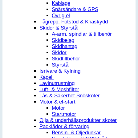
Kablage
Spårsändare & GPS
Övrig el
Tågrepp, Fotstöd & Knäskydd
Skidor & Styrstål
A-arm, spindlar & tillbehör
Skidbelag
Skidhantag
Skidor
Skidtillbehör
Styrstål
Isrivare & Kylning
Kapell
Lavinutrustning
Luft- & Meshfilter
Lås & Säkerhet Snöskoter
Motor & el-start
Motor
Startmotor
Olja & underhållsprodukter skoter
Packlådor & förvaring
Bensin- & Oljedunkar