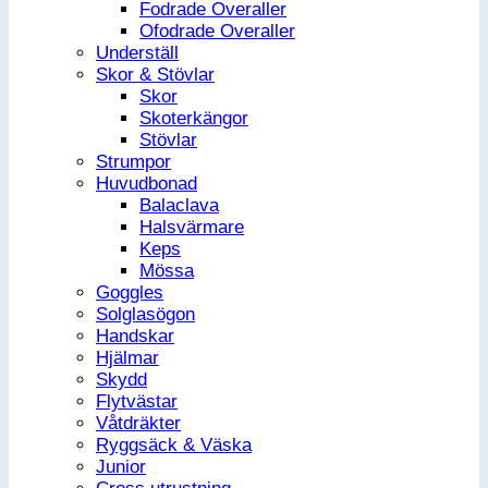
Fodrade Overaller
Ofodrade Overaller
Underställ
Skor & Stövlar
Skor
Skoterkängor
Stövlar
Strumpor
Huvudbonad
Balaclava
Halsvärmare
Keps
Mössa
Goggles
Solglasögon
Handskar
Hjälmar
Skydd
Flytvästar
Våtdräkter
Ryggsäck & Väska
Junior