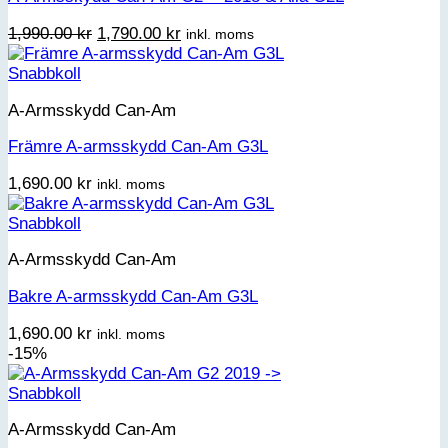
Det
Det
1,990.00
kr
1,790.00
kr
inkl. moms
ursprungliga
nuvarande
priset
priset
Snabbkoll
var:
är:
A-Armsskydd Can-Am
1,990.00 kr.
1,790.00 kr.
Främre A-armsskydd Can-Am G3L
1,690.00
kr
inkl. moms
Snabbkoll
A-Armsskydd Can-Am
Bakre A-armsskydd Can-Am G3L
1,690.00
kr
inkl. moms
-15%
Snabbkoll
A-Armsskydd Can-Am