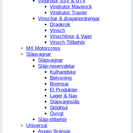
Vindrutor SSV & UTV
Vindrutor Maverick
Vindrutor Traxter
Vinschar & draganordningar
Dragkrok
Vinsch
Vinschlinor & Vajer
Vinsch Tillbehör
MX Motorcross
Släpvagnar
Släpvagnar
Släp-reservdelar
Kulhandske
Belysning
Bromsar
El Produkter
Lager & Nav
Släpvagnslås
Stödhjul
Övrigt
Släp-tillbehör
Universal
Aspen Bränsle