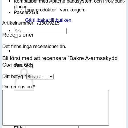
Kompatibel med Apache bandsystem och ProMount-
plogar.
Inga produkter i varukorgen.
Passar: G3
Gå tillbaka till butiken
Artikelnummer: 715009215
Sök
Recensioner
efter:
Det finns inga recensioner än.
Bli först med att recensera ”Bakre A-armsskydd
Can-Am G3”
Varukorg
Ditt betyg
*
Din recension
*
Inga produkter i varukorgen.
Gå tillbaka till butiken
Bli medlem i vår VIP-klubb
Email