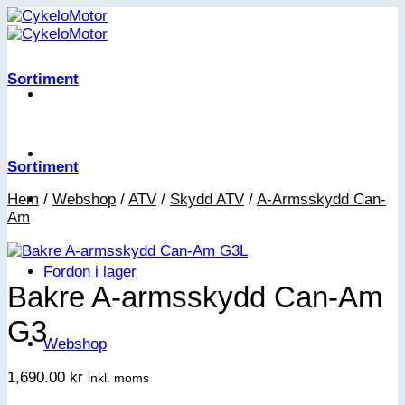
Skip
to
content
Sortiment
Sortiment
Hem
/
Webshop
/
ATV
/
Skydd ATV
/
A-Armsskydd Can-
Am
Fordon i lager
Bakre A-armsskydd Can-Am
G3
Webshop
1,690.00
kr
inkl. moms