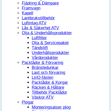
Fjädring & Dämpare
Framvagn
Kapell
Lantbrukstillbehör
Luftintag ATV
Lås & Säkerhet ATV
Olja & Underhållsprodukter
Luftfilter
Olja & Servicepaket
Tändstift
Underhållsprodukter
Vårdprodukter
Packlådor & Förvaring
Bränsledunkar
Last och förvaring
LinQ-fästen
Packlådor & Korgar
Räcken & Hållare
Tillbehör Packlådor
Väskor ATV
Plogar
Monteringsatser plog