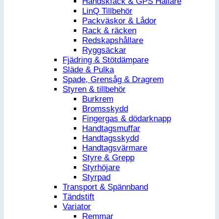
Handskfack & GPS Hållare
LinQ Tillbehör
Packväskor & Lådor
Rack & räcken
Redskapshållare
Ryggsäckar
Fjädring & Stötdämpare
Släde & Pulka
Spade, Grensåg & Dragrem
Styren & tillbehör
Burkrem
Bromsskydd
Fingergas & dödarknapp
Handtagsmuffar
Handtagsskydd
Handtagsvärmare
Styre & Grepp
Styrhöjare
Styrpad
Transport & Spännband
Tändstift
Variator
Remmar