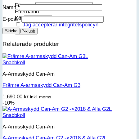
Förnamn
Namn
*
Efternamn
Kön
E-post
*
Jag accepterar integritetspolicyn
Relaterade produkter
Snabbkoll
A-Armsskydd Can-Am
Främre A-armsskydd Can-Am G3
1,690.00
kr
inkl. moms
-10%
Snabbkoll
A-Armsskydd Can-Am
A-Armsskydd Can-Am G2 ->2018 & Alla G2L