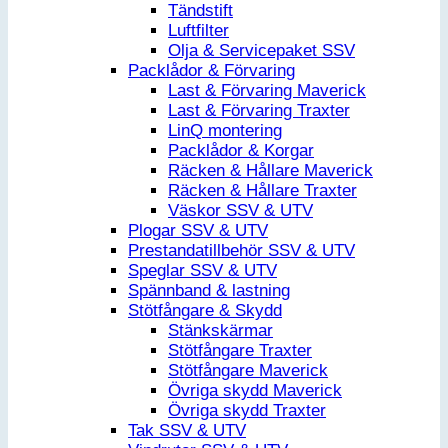
Tändstift
Luftfilter
Olja & Servicepaket SSV
Packlådor & Förvaring
Last & Förvaring Maverick
Last & Förvaring Traxter
LinQ montering
Packlådor & Korgar
Räcken & Hållare Maverick
Räcken & Hållare Traxter
Väskor SSV & UTV
Plogar SSV & UTV
Prestandatillbehör SSV & UTV
Speglar SSV & UTV
Spännband & lastning
Stötfångare & Skydd
Stänkskärmar
Stötfångare Traxter
Stötfångare Maverick
Övriga skydd Maverick
Övriga skydd Traxter
Tak SSV & UTV