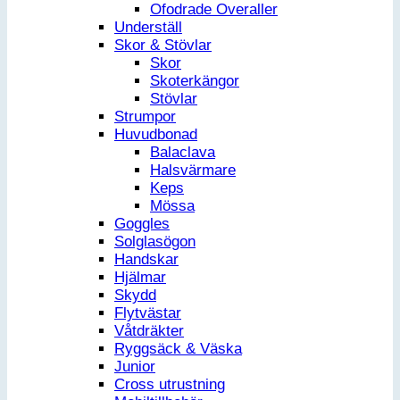
Ofodrade Overaller
Underställ
Skor & Stövlar
Skor
Skoterkängor
Stövlar
Strumpor
Huvudbonad
Balaclava
Halsvärmare
Keps
Mössa
Goggles
Solglasögon
Handskar
Hjälmar
Skydd
Flytvästar
Våtdräkter
Ryggsäck & Väska
Junior
Cross utrustning