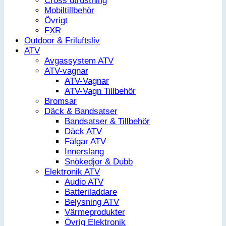
Cross utrustning
Mobiltillbehör
Övrigt
FXR
Outdoor & Friluftsliv
ATV
Avgassystem ATV
ATV-vagnar
ATV-Vagnar
ATV-Vagn Tillbehör
Bromsar
Däck & Bandsatser
Bandsatser & Tillbehör
Däck ATV
Fälgar ATV
Innerslang
Snökedjor & Dubb
Elektronik ATV
Audio ATV
Batteriladdare
Belysning ATV
Värmeprodukter
Övrig Elektronik