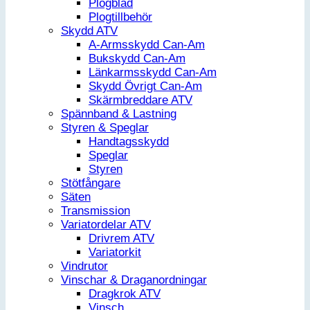
Plogblad
Plogtillbehör
Skydd ATV
A-Armsskydd Can-Am
Bukskydd Can-Am
Länkarmsskydd Can-Am
Skydd Övrigt Can-Am
Skärmbreddare ATV
Spännband & Lastning
Styren & Speglar
Handtagsskydd
Speglar
Styren
Stötfångare
Säten
Transmission
Variatordelar ATV
Drivrem ATV
Variatorkit
Vindrutor
Vinschar & Draganordningar
Dragkrok ATV
Vinsch