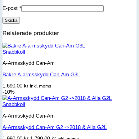
E-post
*
Relaterade produkter
Snabbkoll
A-Armsskydd Can-Am
Bakre A-armsskydd Can-Am G3L
1,690.00
kr
inkl. moms
-10%
Snabbkoll
A-Armsskydd Can-Am
A-Armsskydd Can-Am G2 ->2018 & Alla G2L
Det
Det
1,990.00
kr
1,790.00
kr
inkl. moms