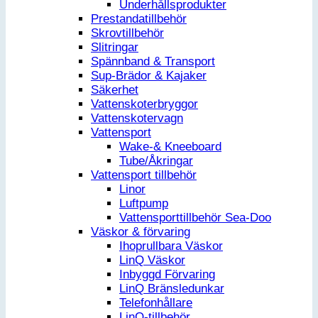
Underhållsprodukter
Prestandatillbehör
Skrovtillbehör
Slitringar
Spännband & Transport
Sup-Brädor & Kajaker
Säkerhet
Vattenskoterbryggor
Vattenskotervagn
Vattensport
Wake-& Kneeboard
Tube/Åkringar
Vattensport tillbehör
Linor
Luftpump
Vattensporttillbehör Sea-Doo
Väskor & förvaring
Ihoprullbara Väskor
LinQ Väskor
Inbyggd Förvaring
LinQ Bränsledunkar
Telefonhållare
LinQ-tillbehör