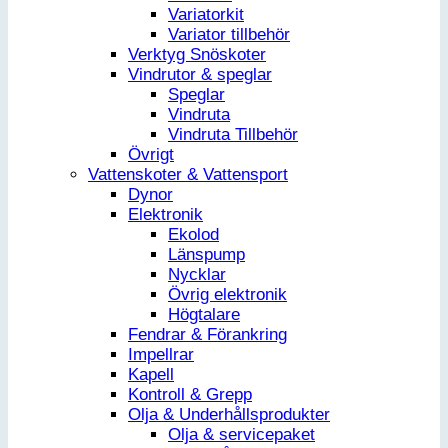
Variatorkit
Variator tillbehör
Verktyg Snöskoter
Vindrutor & speglar
Speglar
Vindruta
Vindruta Tillbehör
Övrigt
Vattenskoter & Vattensport
Dynor
Elektronik
Ekolod
Länspump
Nycklar
Övrig elektronik
Högtalare
Fendrar & Förankring
Impellrar
Kapell
Kontroll & Grepp
Olja & Underhållsprodukter
Olja & servicepaket