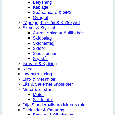
Belysning
Kablage
Spårsändare & GPS
Övrig el
Tågrepp, Fotstöd & Knäskydd
Skidor & Styrstål
A-arm, spindlar & tillbehör
Skidbelag
Skidhantag
Skidor
Skidtillbehör
Styrstål
Isrivare & Kylning
Kapell
Lavinutrustning
Luft- & Meshfilter
Lås & Säkerhet Snöskoter
Motor & el-start
Motor
Startmotor
Olja & underhållsprodukter skoter
Packlådor & förvaring