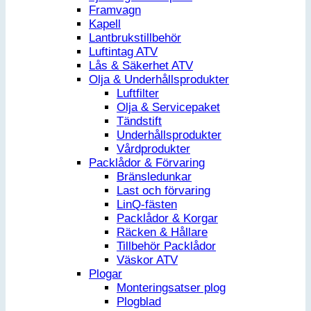
Framvagn
Kapell
Lantbrukstillbehör
Luftintag ATV
Lås & Säkerhet ATV
Olja & Underhållsprodukter
Luftfilter
Olja & Servicepaket
Tändstift
Underhållsprodukter
Vårdprodukter
Packlådor & Förvaring
Bränsledunkar
Last och förvaring
LinQ-fästen
Packlådor & Korgar
Räcken & Hållare
Tillbehör Packlådor
Väskor ATV
Plogar
Monteringsatser plog
Plogblad