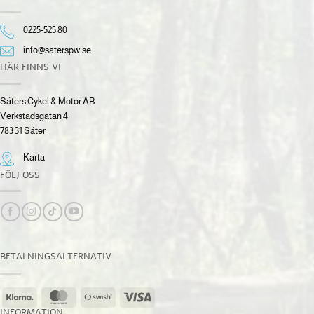
0225-525 80
info@saterspw.se
HÄR FINNS VI
Säters Cykel & Motor AB
Verkstadsgatan 4
783 31 Säter
Karta
FÖLJ OSS
BETALNINGSALTERNATIV
Klarna
MasterCard
Swish
Visa
(SE)
INFORMATION