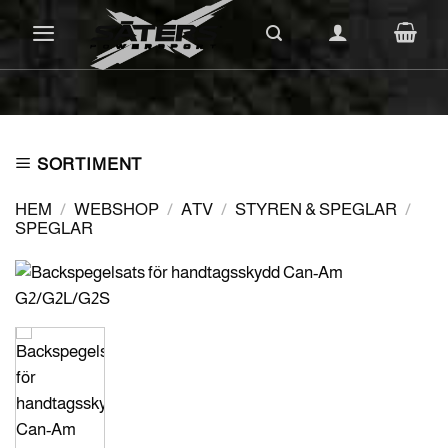
Skip
to
content
SORTIMENT
HEM
/
WEBSHOP
/
ATV
/
STYREN & SPEGLAR
/
SPEGLAR