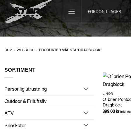
Skip
FORDON I LAGER
to
content
HEM
/
WEBSHOP
/
PRODUKTER MÄRKTA ”DRAGBLOCK”
SORTIMENT
Personlig utrustning
LINOR
O´brien Pontoon
Outdoor & Friluftsliv
Dragblock
399.00
kr
inkl. 
ATV
Snöskoter