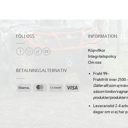
FÖLJ OSS
INFORMATION
Köpvillkor
Integritetspolicy
Om oss
BETALNINGSALTERNATIV
Frakt 99:-
Fraktfritt över 2500:-
Gäller allt som ej krä
Klarna
MasterCard
Swish
Visa
såsom fordon/vagnar,
(SE)
produkter/produkter 
Leveranstid 2-4 arb
dagar om vi ej har p