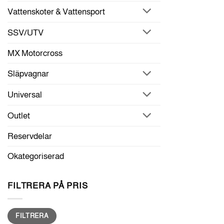
Vattenskoter & Vattensport
SSV/UTV
MX Motorcross
Släpvagnar
Universal
Outlet
Reservdelar
Okategoriserad
FILTRERA PÅ PRIS
Min
Max
FILTRERA
pris
pris