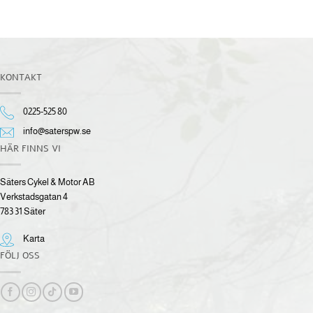
KONTAKT
0225-525 80
info@saterspw.se
HÄR FINNS VI
Säters Cykel & Motor AB
Verkstadsgatan 4
783 31 Säter
Karta
FÖLJ OSS