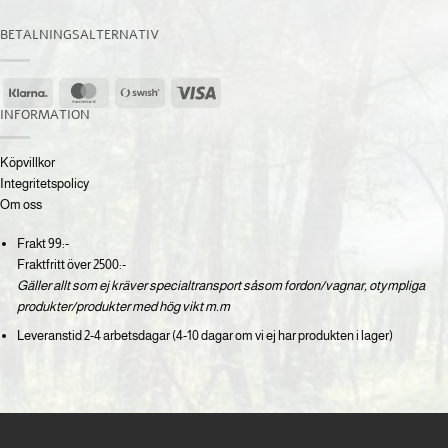
BETALNINGSALTERNATIV
Klarna
MasterCard
Swish
Visa
(SE)
INFORMATION
Köpvillkor
Integritetspolicy
Om oss
Frakt 99:-
Fraktfritt över 2500:-
Gäller allt som ej kräver specialtransport såsom fordon/vagnar, otympliga
produkter/produkter med hög vikt m.m
Leveranstid 2-4 arbetsdagar (4-10 dagar om vi ej har produkten i lager)