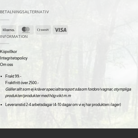
BETALNINGSALTERNATIV
Klarna
MasterCard
Swish
Visa
(SE)
INFORMATION
Köpvillkor
Integritetspolicy
Om oss
Frakt 99:-
Fraktfritt över 2500:-
Gäller allt som ej kräver specialtransport såsom fordon/vagnar, otympliga
produkter/produkter med hög vikt m.m
Leveranstid 2-4 arbetsdagar (4-10 dagar om vi ej har produkten i lager)