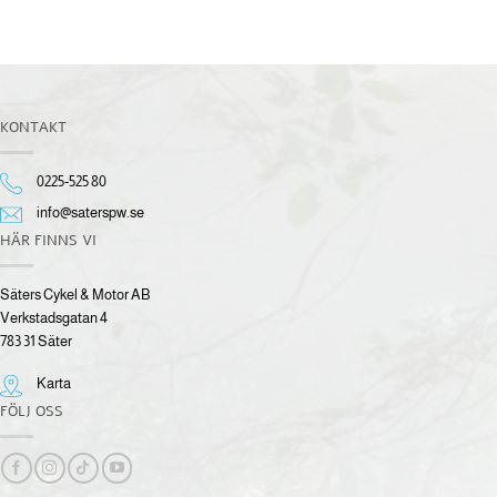
KONTAKT
0225-525 80
info@saterspw.se
HÄR FINNS VI
Säters Cykel & Motor AB
Verkstadsgatan 4
783 31 Säter
Karta
FÖLJ OSS