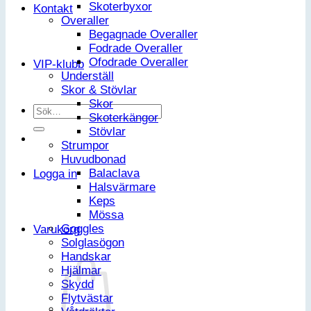
Skoterbyxor
Kontakt
Overaller
Begagnade Overaller
Fodrade Overaller
Ofodrade Overaller
VIP-klubb
Underställ
Skor & Stövlar
Skor
Sök
Skoterkängor
efter:
Stövlar
Strumpor
Huvudbonad
Balaclava
Logga in
Halsvärmare
Keps
Mössa
Goggles
Varukorg
Solglasögon
Handskar
Hjälmar
Skydd
Flytvästar