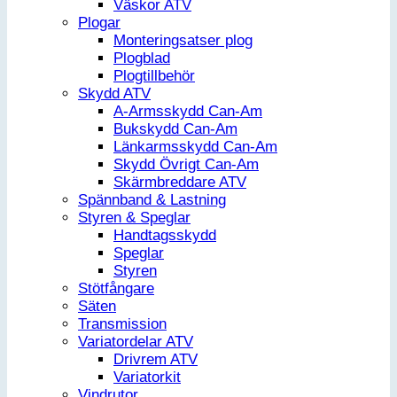
Väskor ATV
Plogar
Monteringsatser plog
Plogblad
Plogtillbehör
Skydd ATV
A-Armsskydd Can-Am
Bukskydd Can-Am
Länkarmsskydd Can-Am
Skydd Övrigt Can-Am
Skärmbreddare ATV
Spännband & Lastning
Styren & Speglar
Handtagsskydd
Speglar
Styren
Stötfångare
Säten
Transmission
Variatordelar ATV
Drivrem ATV
Variatorkit
Vindrutor