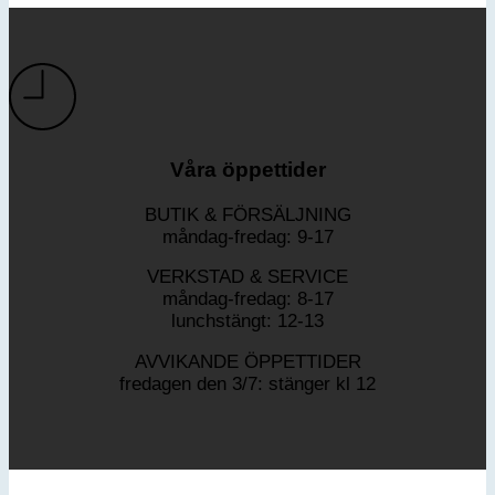
Våra öppettider
BUTIK & FÖRSÄLJNING
måndag-fredag: 9-17
VERKSTAD & SERVICE
måndag-fredag: 8-17
lunchstängt: 12-13
AVVIKANDE ÖPPETTIDER
fredagen den 3/7: stänger kl 12