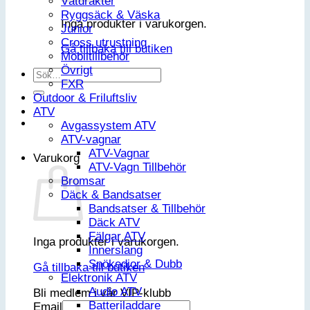
Våtdräkter
Ryggsäck & Väska
Inga produkter i varukorgen.
Junior
Cross utrustning
Gå tillbaka till butiken
Mobiltillbehör
Övrigt
Sök
FXR
efter:
Outdoor & Friluftsliv
ATV
Avgassystem ATV
ATV-vagnar
ATV-Vagnar
Varukorg
ATV-Vagn Tillbehör
Bromsar
Däck & Bandsatser
Bandsatser & Tillbehör
Däck ATV
Fälgar ATV
Inga produkter i varukorgen.
Innerslang
Snökedjor & Dubb
Gå tillbaka till butiken
Elektronik ATV
Audio ATV
Bli medlem i vår VIP-klubb
Batteriladdare
Email