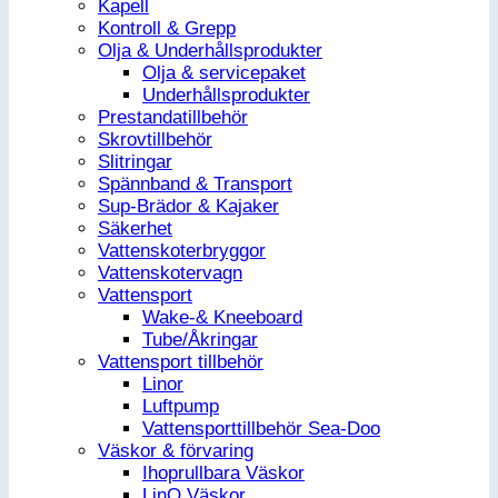
Kapell
Kontroll & Grepp
Olja & Underhållsprodukter
Olja & servicepaket
Underhållsprodukter
Prestandatillbehör
Skrovtillbehör
Slitringar
Spännband & Transport
Sup-Brädor & Kajaker
Säkerhet
Vattenskoterbryggor
Vattenskotervagn
Vattensport
Wake-& Kneeboard
Tube/Åkringar
Vattensport tillbehör
Linor
Luftpump
Vattensporttillbehör Sea-Doo
Väskor & förvaring
Ihoprullbara Väskor
LinQ Väskor