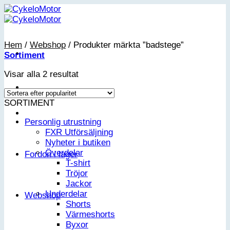
Skip
to
content
Hem
/
Webshop
/
Produkter märkta ”badstege”
Sortiment
Sortera
Visar alla 2 resultat
efter
popularitet
SORTIMENT
Personlig utrustning
FXR Utförsäljning
Nyheter i butiken
Överdelar
Fordon i lager
T-shirt
Tröjor
Jackor
Underdelar
Webshop
Shorts
Värmeshorts
Byxor