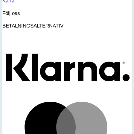
Karta
Följ oss
BETALNINGSALTERNATIV
K
M