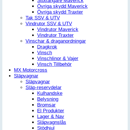
Stötfångare Maverick
Övriga skydd Maverick
Övriga skydd Traxter
Tak SSV & UTV
Vindrutor SSV & UTV
Vindrutor Maverick
Vindrutor Traxter
Vinschar & draganordningar
Dragkrok
Vinsch
Vinschlinor & Vajer
Vinsch Tillbehör
MX Motorcross
Släpvagnar
Släpvagnar
Släp-reservdelar
Kulhandske
Belysning
Bromsar
El Produkter
Lager & Nav
Släpvagnslås
Stödhjul