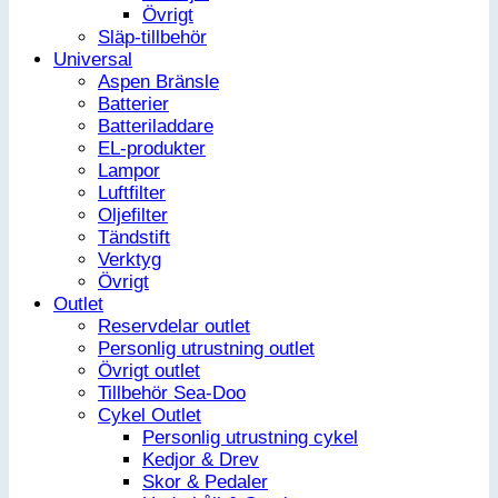
Övrigt
Släp-tillbehör
Universal
Aspen Bränsle
Batterier
Batteriladdare
EL-produkter
Lampor
Luftfilter
Oljefilter
Tändstift
Verktyg
Övrigt
Outlet
Reservdelar outlet
Personlig utrustning outlet
Övrigt outlet
Tillbehör Sea-Doo
Cykel Outlet
Personlig utrustning cykel
Kedjor & Drev
Skor & Pedaler