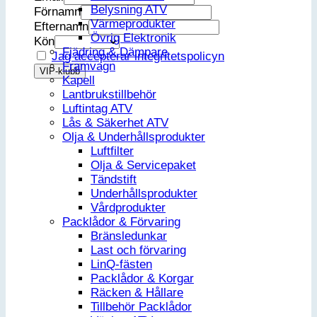
Belysning ATV
Förnamn
Värmeprodukter
Efternamn
Övrig Elektronik
Kön
Fjädring & Dämpare
Jag accepterar integritetspolicyn
Framvagn
Kapell
Lantbrukstillbehör
Luftintag ATV
Lås & Säkerhet ATV
Olja & Underhållsprodukter
Luftfilter
Olja & Servicepaket
Tändstift
Underhållsprodukter
Vårdprodukter
Packlådor & Förvaring
Bränsledunkar
Last och förvaring
LinQ-fästen
Packlådor & Korgar
Räcken & Hållare
Tillbehör Packlådor