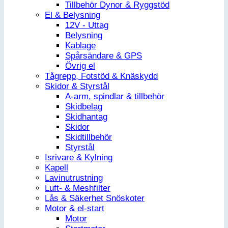
Tillbehör Dynor & Ryggstöd
El & Belysning
12V - Uttag
Belysning
Kablage
Spårsändare & GPS
Övrig el
Tågrepp, Fotstöd & Knäskydd
Skidor & Styrstål
A-arm, spindlar & tillbehör
Skidbelag
Skidhantag
Skidor
Skidtillbehör
Styrstål
Isrivare & Kylning
Kapell
Lavinutrustning
Luft- & Meshfilter
Lås & Säkerhet Snöskoter
Motor & el-start
Motor