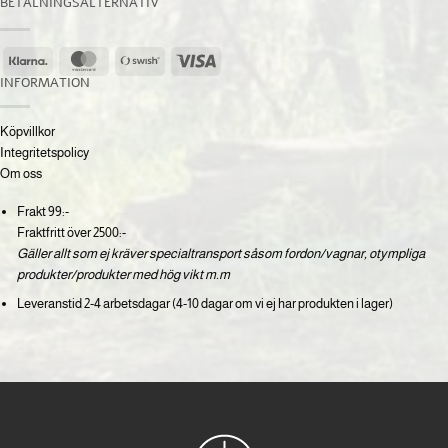
BETALNINGSALTERNATIV
Klarna
MasterCard
Swish
Visa
(SE)
INFORMATION
Köpvillkor
Integritetspolicy
Om oss
Frakt 99:-
Fraktfritt över 2500:-
Gäller allt som ej kräver specialtransport såsom fordon/vagnar, otympliga
produkter/produkter med hög vikt m.m
Leveranstid 2-4 arbetsdagar (4-10 dagar om vi ej har produkten i lager)