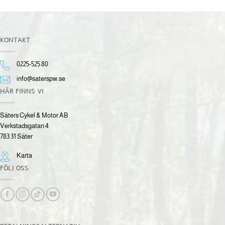
KONTAKT
0225-525 80
info@saterspw.se
HÄR FINNS VI
Säters Cykel & Motor AB
Verkstadsgatan 4
783 31 Säter
Karta
FÖLJ OSS