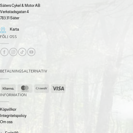
Säters Cykel & Motor AB
Verkstadsgatan 4
783 31 Säter
Karta
FÖLJ OSS
BETALNINGSALTERNATIV
Klarna
MasterCard
Swish
Visa
(SE)
INFORMATION
Köpvillkor
Integritetspolicy
Om oss