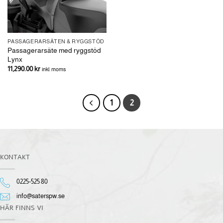
PASSAGERARSÄTEN & RYGGSTÖD
Passagerarsäte med ryggstöd
Lynx
11,290.00
kr
inkl. moms
1
2
KONTAKT
0225-525 80
info@saterspw.se
HÄR FINNS VI