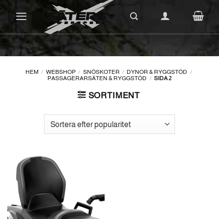
Skip
to
content
HEM
/
WEBSHOP
/
SNÖSKOTER
/
DYNOR & RYGGSTÖD
/
PASSAGERARSÄTEN & RYGGSTÖD
/
SIDA 2
SORTIMENT