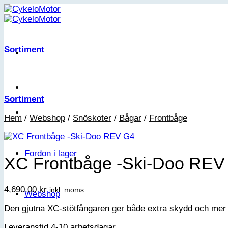
Skip
to
content
Sortiment
Sortiment
Hem
/
Webshop
/
Snöskoter
/
Bågar
/
Frontbåge
Fordon i lager
XC Frontbåge -Ski-Doo REV
4,690.00
kr
inkl. moms
Webshop
Den gjutna XC-stötfångaren ger både extra skydd och mer a
Leveranstid 4-10 arbetsdagar