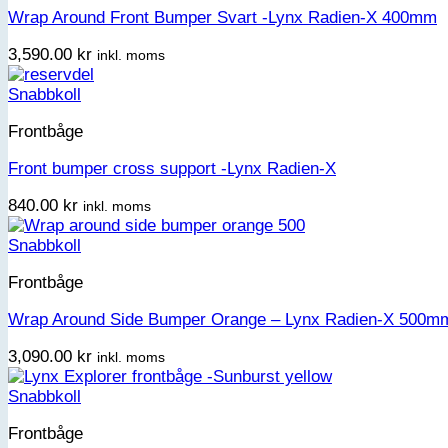
Wrap Around Front Bumper Svart -Lynx Radien-X 400mm
3,590.00
kr
inkl. moms
Snabbkoll
Frontbåge
Front bumper cross support -Lynx Radien-X
840.00
kr
inkl. moms
Snabbkoll
Frontbåge
Wrap Around Side Bumper Orange – Lynx Radien-X 500m
3,090.00
kr
inkl. moms
Snabbkoll
Frontbåge