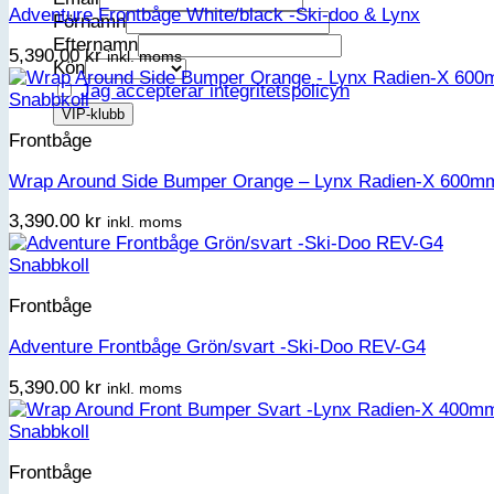
Adventure Frontbåge White/black -Ski-doo & Lynx
Förnamn
Efternamn
5,390.00
kr
inkl. moms
Kön
Jag accepterar integritetspolicyn
Snabbkoll
Frontbåge
Wrap Around Side Bumper Orange – Lynx Radien-X 600m
3,390.00
kr
inkl. moms
Snabbkoll
Frontbåge
Adventure Frontbåge Grön/svart -Ski-Doo REV-G4
5,390.00
kr
inkl. moms
Snabbkoll
Frontbåge