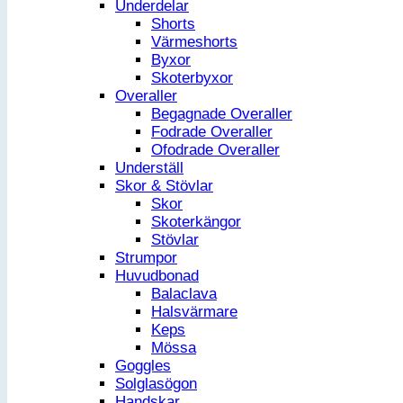
Underdelar
Shorts
Värmeshorts
Byxor
Skoterbyxor
Overaller
Begagnade Overaller
Fodrade Overaller
Ofodrade Overaller
Underställ
Skor & Stövlar
Skor
Skoterkängor
Stövlar
Strumpor
Huvudbonad
Balaclava
Halsvärmare
Keps
Mössa
Goggles
Solglasögon
Handskar