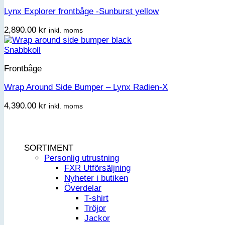
Lynx Explorer frontbåge -Sunburst yellow
2,890.00
kr
inkl. moms
Snabbkoll
Frontbåge
Wrap Around Side Bumper – Lynx Radien-X
4,390.00
kr
inkl. moms
SORTIMENT
Personlig utrustning
FXR Utförsäljning
Nyheter i butiken
Överdelar
T-shirt
Tröjor
Jackor