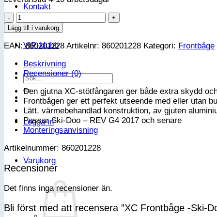
Kontakt
XC
Frontbåge
Lägg till i varukorg
-
VIP-klubb
EAN:
860201228
Artikelnr:
860201228
Kategori:
Frontbåge
Ski-
Doo
Beskrivning
REV
Recensioner (0)
G4
Sök
mängd
efter:
Den gjutna XC-stötfångaren ger både extra skydd och 
Frontbågen ger ett perfekt utseende med eller utan b
Lätt, värmebehandlad konstruktion, av gjuten alumini
Passar Ski-Doo – REV G4 2017 och senare
Logga in
Monteringsanvisning
Artikelnummer: 860201228
Varukorg
Recensioner
Det finns inga recensioner än.
Bli först med att recensera ”XC Frontbåge -Ski-