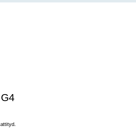
 G4
ttityd.