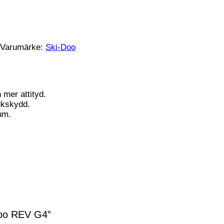
Varumärke:
Ski-Doo
mer attityd.
ukskydd.
um.
Doo REV G4”