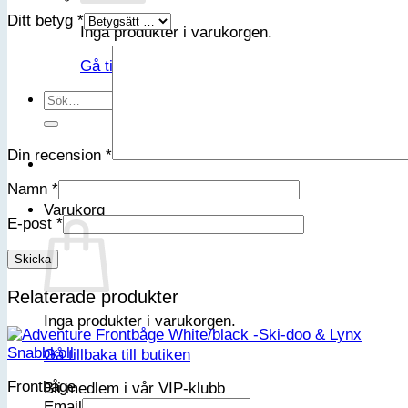
Ditt betyg
*
Inga produkter i varukorgen.
Gå tillbaka till butiken
Sök
efter:
Din recension
*
Namn
*
Varukorg
E-post
*
Relaterade produkter
Inga produkter i varukorgen.
Snabbkoll
Gå tillbaka till butiken
Frontbåge
Bli medlem i vår VIP-klubb
Email