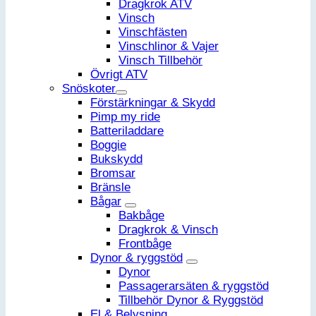
Dragkrok ATV
Vinsch
Vinschfästen
Vinschlinor & Vajer
Vinsch Tillbehör
Övrigt ATV
Snöskoter
Förstärkningar & Skydd
Pimp my ride
Batteriladdare
Boggie
Bukskydd
Bromsar
Bränsle
Bågar
Bakbåge
Dragkrok & Vinsch
Frontbåge
Dynor & ryggstöd
Dynor
Passagerarsäten & ryggstöd
Tillbehör Dynor & Ryggstöd
El & Belysning