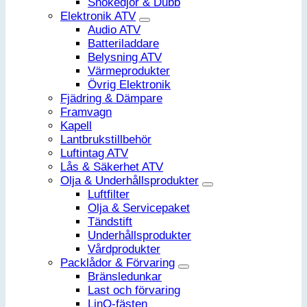
Snökedjor & Dubb
Elektronik ATV
Audio ATV
Batteriladdare
Belysning ATV
Värmeprodukter
Övrig Elektronik
Fjädring & Dämpare
Framvagn
Kapell
Lantbrukstillbehör
Luftintag ATV
Lås & Säkerhet ATV
Olja & Underhållsprodukter
Luftfilter
Olja & Servicepaket
Tändstift
Underhållsprodukter
Vårdprodukter
Packlådor & Förvaring
Bränsledunkar
Last och förvaring
LinQ-fästen