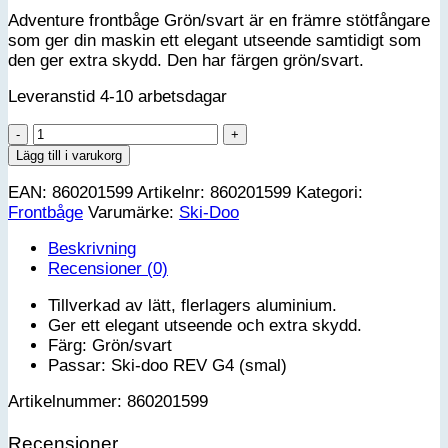
Adventure frontbåge Grön/svart är en främre stötfångare
som ger din maskin ett elegant utseende samtidigt som
den ger extra skydd. Den har färgen grön/svart.
Leveranstid 4-10 arbetsdagar
Adventure
Frontbåge
Lägg till i varukorg
Grön/svart
EAN:
860201599
Artikelnr:
860201599
Kategori:
-
Frontbåge
Varumärke:
Ski-Doo
Ski-
Doo
Beskrivning
REV-
Recensioner (0)
G4
mängd
Tillverkad av lätt, flerlagers aluminium.
Ger ett elegant utseende och extra skydd.
Färg: Grön/svart
Passar: Ski-doo REV G4 (smal)
Artikelnummer: 860201599
Recensioner