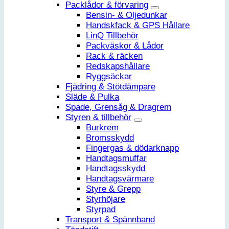
Packlådor & förvaring
Bensin- & Oljedunkar
Handskfack & GPS Hållare
LinQ Tillbehör
Packväskor & Lådor
Rack & räcken
Redskapshållare
Ryggsäckar
Fjädring & Stötdämpare
Släde & Pulka
Spade, Grensåg & Dragrem
Styren & tillbehör
Burkrem
Bromsskydd
Fingergas & dödarknapp
Handtagsmuffar
Handtagsskydd
Handtagsvärmare
Styre & Grepp
Styrhöjare
Styrpad
Transport & Spännband