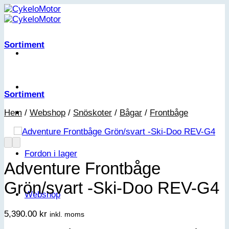
Skip
to
content
Sortiment
Sortiment
Hem
/
Webshop
/
Snöskoter
/
Bågar
/
Frontbåge
Fordon i lager
Adventure Frontbåge
Grön/svart -Ski-Doo REV-G4
Webshop
5,390.00
kr
inkl. moms