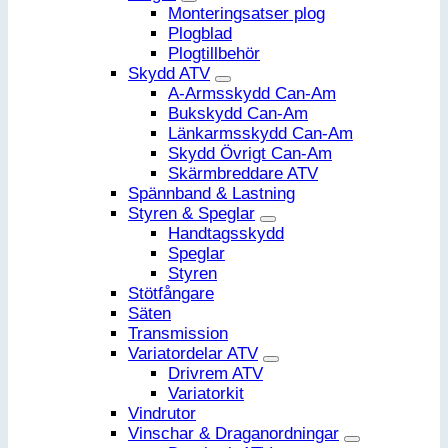
Monteringsatser plog
Plogblad
Plogtillbehör
Skydd ATV
A-Armsskydd Can-Am
Bukskydd Can-Am
Länkarmsskydd Can-Am
Skydd Övrigt Can-Am
Skärmbreddare ATV
Spännband & Lastning
Styren & Speglar
Handtagsskydd
Speglar
Styren
Stötfångare
Säten
Transmission
Variatordelar ATV
Drivrem ATV
Variatorkit
Vindrutor
Vinschar & Draganordningar