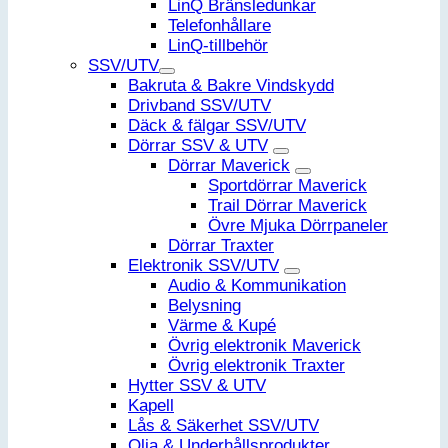
LinQ Bränsledunkar
Telefonhållare
LinQ-tillbehör
SSV/UTV
Bakruta & Bakre Vindskydd
Drivband SSV/UTV
Däck & fälgar SSV/UTV
Dörrar SSV & UTV
Dörrar Maverick
Sportdörrar Maverick
Trail Dörrar Maverick
Övre Mjuka Dörrpaneler
Dörrar Traxter
Elektronik SSV/UTV
Audio & Kommunikation
Belysning
Värme & Kupé
Övrig elektronik Maverick
Övrig elektronik Traxter
Hytter SSV & UTV
Kapell
Lås & Säkerhet SSV/UTV
Olja & Underhållsprodukter