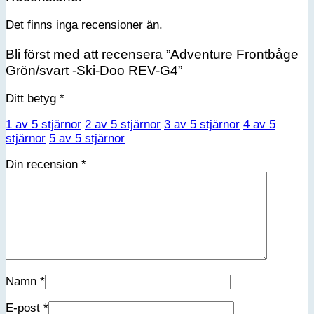
Det finns inga recensioner än.
Bli först med att recensera ”Adventure Frontbåge
Grön/svart -Ski-Doo REV-G4”
Ditt betyg
*
1 av 5 stjärnor
2 av 5 stjärnor
3 av 5 stjärnor
4 av 5
stjärnor
5 av 5 stjärnor
Din recension
*
Namn
*
E-post
*