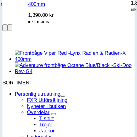
1,
400mm
kr
in
1,390.00
kr
inkl. moms
SORTIMENT
Personlig utrustning
FXR Utförsäljning
Nyheter i butiken
Överdelar
T-shirt
Tröjor
Jackor
Underdelar