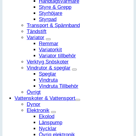
Handtagsvärmare
Styre & Grepp
Styrhöjare
Styrpad
Transport & Spännband
Tändstift
Variator
Remmar
Variatorkit
Variator tillbehör
Verktyg Snöskoter
Vindrutor & speglar
Speglar
Vindruta
Vindruta Tillbehör
Övrigt
Vattenskoter & Vattensport
Dynor
Elektronik
Ekolod
Länspump
Nycklar
Övrig elektronik