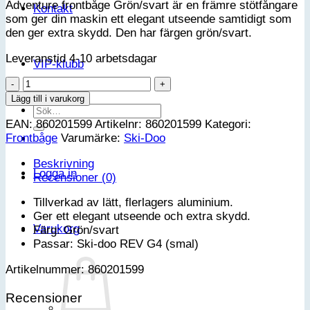
Adventure frontbåge Grön/svart är en främre stötfångare
Kontakt
som ger din maskin ett elegant utseende samtidigt som
den ger extra skydd. Den har färgen grön/svart.
Leveranstid 4-10 arbetsdagar
VIP-klubb
Adventure
Frontbåge
Lägg till i varukorg
Sök
Grön/svart
efter:
EAN:
860201599
Artikelnr:
860201599
Kategori:
-
Frontbåge
Varumärke:
Ski-Doo
Ski-
Doo
Beskrivning
REV-
Logga in
Recensioner (0)
G4
mängd
Tillverkad av lätt, flerlagers aluminium.
Ger ett elegant utseende och extra skydd.
Varukorg
Färg: Grön/svart
Passar: Ski-doo REV G4 (smal)
Artikelnummer: 860201599
Recensioner