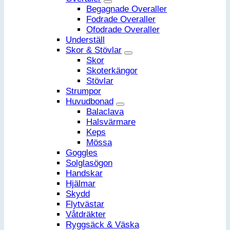
Begagnade Overaller
Fodrade Overaller
Ofodrade Overaller
Underställ
Skor & Stövlar
Skor
Skoterkängor
Stövlar
Strumpor
Huvudbonad
Balaclava
Halsvärmare
Keps
Mössa
Goggles
Solglasögon
Handskar
Hjälmar
Skydd
Flytvästar
Våtdräkter
Ryggsäck & Väska