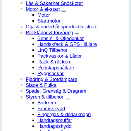
Lås & Säkerhet Snöskoter
Motor & el-start
Motor
Startmotor
Olja & underhållsprodukter skoter
Packlådor & förvaring
Bensin- & Oljedunkar
Handskfack & GPS Hållare
LinQ Tillbehör
Packväskor & Lådor
Rack & räcken
Redskapshållare
Ryggsäckar
Fjädring & Stötdämpare
Släde & Pulka
Spade, Grensåg & Dragrem
Styren & tillbehör
Burkrem
Bromsskydd
Fingergas & dödarknapp
Handtagsmuffar
Handtagsskydd