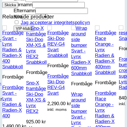
Förnamn
Efternamn
Relaterade produkter
Kön
Jag accepterar integritetspolicyn
Sna
Fro
Snabbkoll
Fro
Snabbkoll
bum
Frontbåge
Snabbkoll
cro
Snabbkoll
Frontbåge
Snabbkoll
Frontbåge
sup
Frontbåge
Ski-Doo
Lyn
Frontbåge
-
Sno-X
Frontbåge
Frontbåge
REV-G4
Rad
frambåge
Svart -
Svart
Frontbåge
Ski-Doo
Wrap
840
Lynx
Race
kr
XM-XS &
around
2,290.00
kr
inkl
Radien &
Orange -
Lynx
side
inkl. moms
Radien-X
Lynx
REX2
bumper
400
Radien &
Svart -
Radien-X
925.00
kr
Lynx
1,490.00
kr