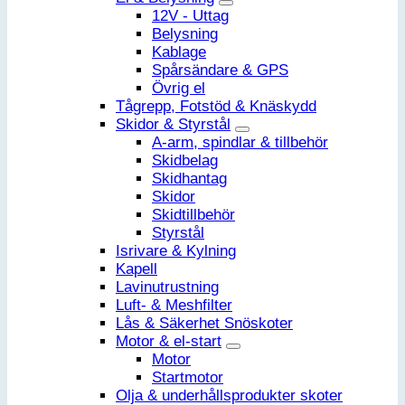
12V - Uttag
Belysning
Kablage
Spårsändare & GPS
Övrig el
Tågrepp, Fotstöd & Knäskydd
Skidor & Styrstål
A-arm, spindlar & tillbehör
Skidbelag
Skidhantag
Skidor
Skidtillbehör
Styrstål
Isrivare & Kylning
Kapell
Lavinutrustning
Luft- & Meshfilter
Lås & Säkerhet Snöskoter
Motor & el-start
Motor
Startmotor
Olja & underhållsprodukter skoter