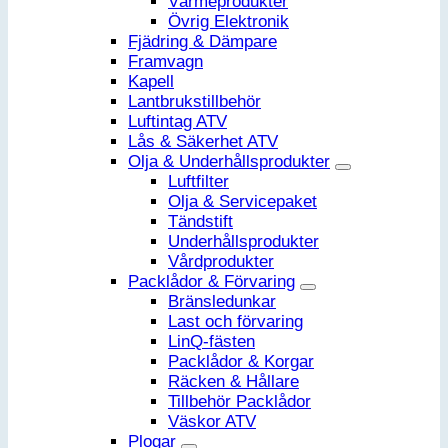
Värmeprodukter
Övrig Elektronik
Fjädring & Dämpare
Framvagn
Kapell
Lantbrukstillbehör
Luftintag ATV
Lås & Säkerhet ATV
Olja & Underhållsprodukter
Luftfilter
Olja & Servicepaket
Tändstift
Underhållsprodukter
Vårdprodukter
Packlådor & Förvaring
Bränsledunkar
Last och förvaring
LinQ-fästen
Packlådor & Korgar
Räcken & Hållare
Tillbehör Packlådor
Väskor ATV
Plogar