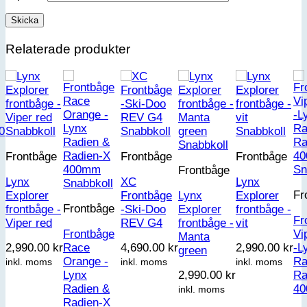
Relaterade produkter
Snabbkoll
Snabbkoll
Snabbkoll
Snabbkoll
Frontbåge
Frontbåge
Frontbåge
Sn
Frontbåge
Lynx
XC
Lynx
Snabbkoll
Fr
Explorer
Frontbåge
Lynx
Explorer
Frontbåge
frontbåge -
-Ski-Doo
Explorer
frontbåge -
Fr
Viper red
REV G4
frontbåge -
vit
Frontbåge
Vi
Manta
Race
-L
2,990.00
kr
4,690.00
kr
2,990.00
kr
green
Orange -
Ra
inkl. moms
inkl. moms
inkl. moms
Lynx
Ra
2,990.00
kr
Radien &
4
inkl. moms
Radien-X