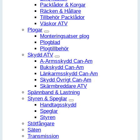
Packlådor & Korgar
Räcken & Hållare
Tillbehör Packlådor
Väskor ATV
Plogar
Monteringsatser plog
Plogblad
Plogtillbehör
Skydd ATV
A-Armsskydd Can-Am
Bukskydd Can-Am
Länkarmsskydd Can-Am
Skydd Övrigt Can-Am
Skärmbreddare ATV
Spännband & Lastning
Styren & Speglar
Handtagsskydd
Speglar
Styren
Stötfångare
Säten
Transmission