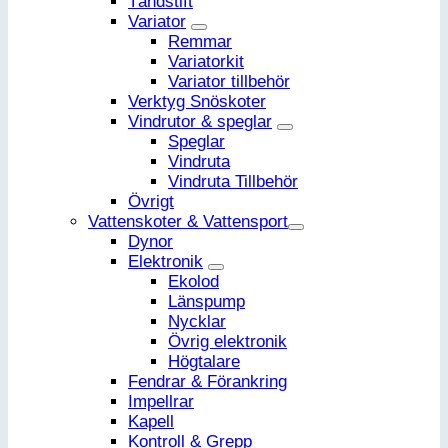
Tändstift
Variator
Remmar
Variatorkit
Variator tillbehör
Verktyg Snöskoter
Vindrutor & speglar
Speglar
Vindruta
Vindruta Tillbehör
Övrigt
Vattenskoter & Vattensport
Dynor
Elektronik
Ekolod
Länspump
Nycklar
Övrig elektronik
Högtalare
Fendrar & Förankring
Impellrar
Kapell
Kontroll & Grepp