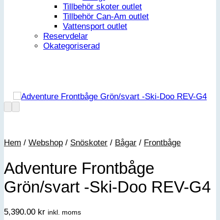
Tillbehör skoter outlet
Tillbehör Can-Am outlet
Vattensport outlet
Reservdelar
Okategoriserad
Hem
/
Webshop
/
Snöskoter
/
Bågar
/
Frontbåge
Adventure Frontbåge
Grön/svart -Ski-Doo REV-G4
5,390.00
kr
inkl. moms