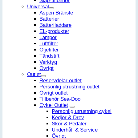
Släp-tillbehör
Universal
Aspen Bränsle
Batterier
Batteriladdare
EL-produkter
Lampor
Luftfilter
Oljefilter
Tändstift
Verktyg
Övrigt
Outlet
Reservdelar outlet
Personlig utrustning outlet
Övrigt outlet
Tillbehör Sea-Doo
Cykel Outlet
Personlig utrustning cykel
Kedjor & Drev
Skor & Pedaler
Underhåll & Service
Övrigt