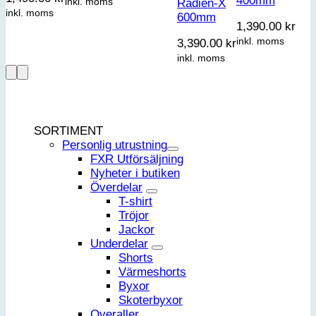
400mm
inkl. moms
Radien-X
inkl. moms
600mm
1,390.00
kr
inkl. moms
3,390.00
kr
inkl. moms
SORTIMENT
Personlig utrustning
FXR Utförsäljning
Nyheter i butiken
Överdelar
T-shirt
Tröjor
Jackor
Underdelar
Shorts
Värmeshorts
Byxor
Skoterbyxor
Overaller