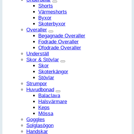
Shorts
Värmeshorts
Byxor
Skoterbyxor
Overaller
Begagnade Overaller
Fodrade Overaller
Ofodrade Overaller
Underställ
Skor & Stövlar
Skor
Skoterkängor
Stövlar
Strumpor
Huvudbonad
Balaclava
Halsvärmare
Keps
Mössa
Goggles
Solglasögon
Handskar