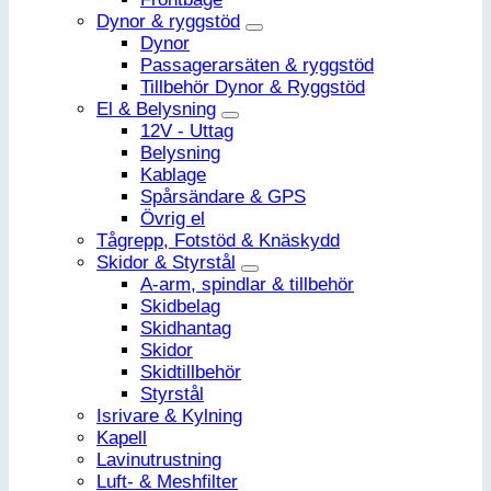
Dynor & ryggstöd
Dynor
Passagerarsäten & ryggstöd
Tillbehör Dynor & Ryggstöd
El & Belysning
12V - Uttag
Belysning
Kablage
Spårsändare & GPS
Övrig el
Tågrepp, Fotstöd & Knäskydd
Skidor & Styrstål
A-arm, spindlar & tillbehör
Skidbelag
Skidhantag
Skidor
Skidtillbehör
Styrstål
Isrivare & Kylning
Kapell
Lavinutrustning
Luft- & Meshfilter