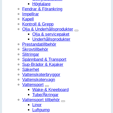
Högtalare
Fendrar & Förankring
Impellrar
Kapell
Kontroll & Grepp
Olja & Underhållsprodukter
Olja & servicepaket
Underhållsprodukter
Prestandatillbehör
Skrovtillbehör
Slitringar
Spännband & Transport
Sup-Brädor & Kajaker
Säkerhet
Vattenskoterbryggor
Vattenskotervagn
Vattensport
Wake-& Kneeboard
Tube/Åkringar
Vattensport tillbehör
Linor
Luftpump