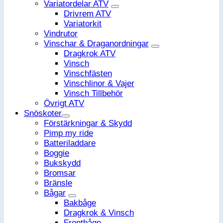
Variatordelar ATV
Drivrem ATV
Variatorkit
Vindrutor
Vinschar & Draganordningar
Dragkrok ATV
Vinsch
Vinschfästen
Vinschlinor & Vajer
Vinsch Tillbehör
Övrigt ATV
Snöskoter
Förstärkningar & Skydd
Pimp my ride
Batteriladdare
Boggie
Bukskydd
Bromsar
Bränsle
Bågar
Bakbåge
Dragkrok & Vinsch
Frontbåge